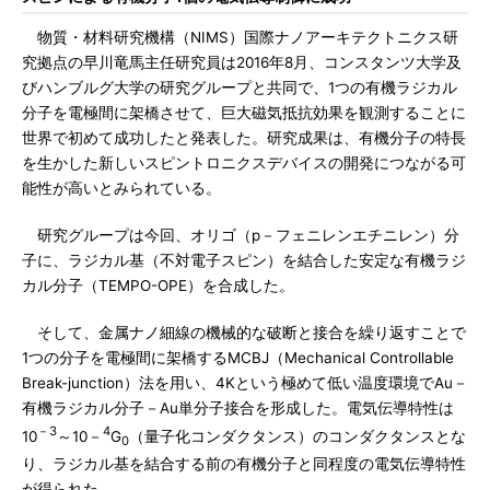
物質・材料研究機構（NIMS）国際ナノアーキテクトニクス研
究拠点の早川竜馬主任研究員は2016年8月、コンスタンツ大学及
びハンブルグ大学の研究グループと共同で、1つの有機ラジカル
分子を電極間に架橋させて、巨大磁気抵抗効果を観測することに
世界で初めて成功したと発表した。研究成果は、有機分子の特長
を生かした新しいスピントロニクスデバイスの開発につながる可
能性が高いとみられている。
研究グループは今回、オリゴ（p－フェニレンエチニレン）分
子に、ラジカル基（不対電子スピン）を結合した安定な有機ラジ
カル分子（TEMPO-OPE）を合成した。
そして、金属ナノ細線の機械的な破断と接合を繰り返すことで
1つの分子を電極間に架橋するMCBJ（Mechanical Controllable
Break-junction）法を用い、4Kという極めて低い温度環境でAu－
有機ラジカル分子－Au単分子接合を形成した。電気伝導特性は
－3
4
10
～10－
G
（量子化コンダクタンス）のコンダクタンスとな
0
り、ラジカル基を結合する前の有機分子と同程度の電気伝導特性
が得られた。