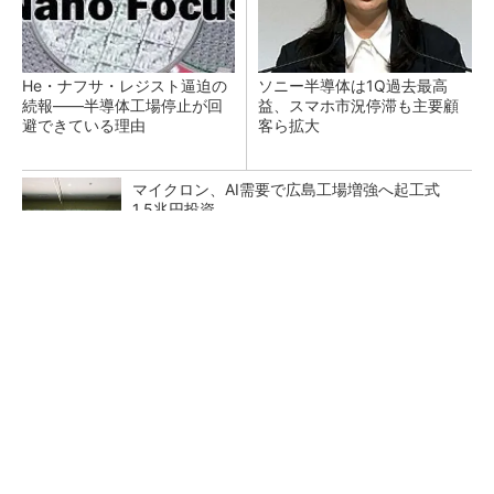
He・ナフサ・レジスト逼迫の
ソニー半導体は1Q過去最高
続報――半導体工場停止が回
益、スマホ市況停滞も主要顧
避できている理由
客ら拡大
マイクロン、AI需要で広島工場増強へ起工式
1.5兆円投資
27年メモリ市場 DRAMは逼迫継続、NANDは
供給緩和へ
中国最大のDRAMメーカーCXMTがIPOへ 増
産とHBM開発で存在感