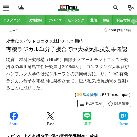
テクノロジー
先端技術
デバイス
センシング
通信
無線
部品/材料
ニュース
2016年8月23日
次世代スピントロニクス材料として期待
有機ラジカル単分子接合で巨大磁気抵抗効果確認
物質・材料研究機構（NIMS）国際ナノアーキテクトニクス研究
拠点の早川竜馬主任研究員は2016年8月、コンスタンツ大学及び
ハンブルグ大学の研究グループとの共同研究により、1つの有機
ラジカル分子を電極間に架橋させて、巨大磁気抵抗効果を観測す
ることに成功した。
[
馬本隆綱
，EE Times Japan]
PC用表示
関連情報
Share
Post
LINE
Hatena
スピンによる有機分子1個の電気伝導制御に成功