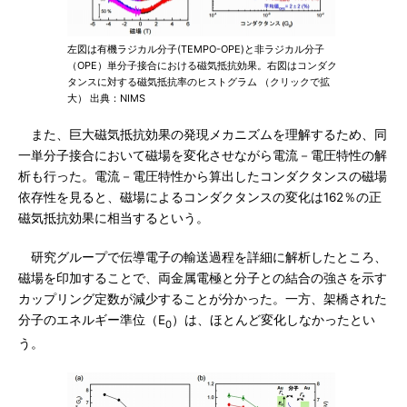
左図は有機ラジカル分子(TEMPO-OPE)と非ラジカル分子
（OPE）単分子接合における磁気抵抗効果。右図はコンダク
タンスに対する磁気抵抗率のヒストグラム （クリックで拡
大） 出典：NIMS
また、巨大磁気抵抗効果の発現メカニズムを理解するため、同
一単分子接合において磁場を変化させながら電流－電圧特性の解
析も行った。電流－電圧特性から算出したコンダクタンスの磁場
依存性を見ると、磁場によるコンダクタンスの変化は162％の正
磁気抵抗効果に相当するという。
研究グループで伝導電子の輸送過程を詳細に解析したところ、
磁場を印加することで、両金属電極と分子との結合の強さを示す
カップリング定数が減少することが分かった。一方、架橋された
分子のエネルギー準位（E
）は、ほとんど変化しなかったとい
0
う。