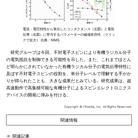
電流－電圧特性から算出したコンダクタンス（左図）と電気
伝導（右図）に寄与するパラメーターの磁場依存性 （クリッ
クで拡大） 出典：NIMS
研究グループは今回、不対電子スピンにより有機ラジカル分子
の電気抵抗を制御できる可能性を示した。また、これまでほとん
ど明らかにされていなかった有機ラジカル分子の電気伝導特性に
及ぼす不対電子スピンの役割を、単分子レベルで理解する手がか
りが得られたことも、大きな成果だとみている。研究成果は、超
高速動作で高集積可能な有機分子によるスピンエレクトロニクス
デバイスの開発に弾みを付ける。
Copyright © ITmedia, Inc. All Rights Reserved.
関連情報
関連記事