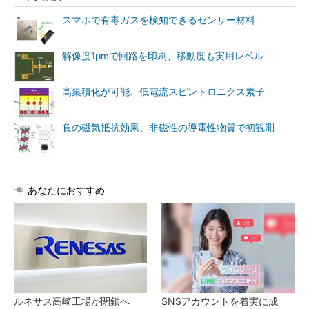
スマホで有毒ガスを検知できるセンサー材料
解像度1μmで回路を印刷、移動度も実用レベル
高集積化が可能、低電流スピントロニクス素子
負の磁気抵抗効果、非磁性の導電性物質で初観測
あなたにおすすめ
ルネサス高崎工場が閉鎖へ
SNSアカウントを着実に成