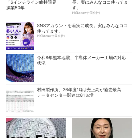
「6インチライン維持限界」
長。実はみんなココ使ってま
操業50年
す。
PR(Dreaw合同会社)
SNSアカウントを着実に成長。実はみんなココ
使ってます。
PR(Dreaw合同会社)
令和8年熊本地震、半導体メーカー工場の対応
状況
村田製作所、26年度1Qは売上高が過去最高
データセンター関連は81％増