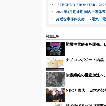
「TECHNO-FRONTIER」2
2026年3月期通期 国内半導体
身近な半導体技術 ～電気・電
関連記事
難燃性電解液を開発、Li
ナノコンポジット結晶
炭素繊維の量産加速へ
NECと東大、日本の
指で曲げるだけで電流