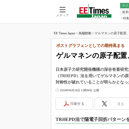
テク
業界
電池／エネル
ア
メディア
特
メ
福田昭の
LS
EE Times Japan
>
先端技術
>
ゲルマネンの原子配置、
福田昭の
マ
湯之上隆
ポストグラフェンとしての期待高まる
FP
大山聡の
ゲルマネンの原子配置
大原雄介
ック
日本原子力研究開発機構の深谷有喜研究
リタイア
（TRHEPD）法を用いてゲルマネン
学漂流記
対称性が破れていることが明らかとなっ
世界を「
2016年09月16日 11時00分 公開
踊るバズワ
Buzzwo
印刷する
見る
この10
で起こる
TRHEPD法で陽電子回折パターン
製品分解