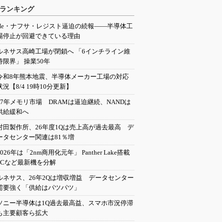
ランキング
He・ナフサ・レジスト逼迫の続報――半導体工
場停止が回避できている理由
ルネサス高崎工場が閉鎖へ 「6インチライン維
持限界」 操業50年
令和8年熊本地震、半導体メーカー工場の対応
状況【8/4 19時10分更新】
27年メモリ市場 DRAMは逼迫継続、NANDは
供給緩和へ
村田製作所、26年度1Qは売上高が過去最高 デ
ータセンター関連は81％増
2026年は「2nm商用化元年」 Panther Lake搭載
PCなど最新機を分解
ルネサス、26年2Qは増収増益 データセンター
需要強く「供給はパツパツ」
ソニー半導体は1Q過去最高益、スマホ市況停滞
も主要顧客ら拡大