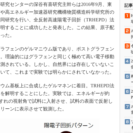
術を知る
究センターの深谷有喜研究主幹らは2016年9月、東
記事
エンジニア”が仕掛けた社内
らや高エネルギー加速器研究機構物質構造科学研究所の
念の180日
同研究を行い、全反射高速陽電子回折（TRHEPD）法
ションは日本を救うのか
解明することに成功したと発表した。この結果、原子配
IoT通信
かった。
ナリスト「未来展望」
ラフェンのゲルマニウム版であり、ポストグラフェン
愛されないエンジニア」の
る。理論的にはグラフェンと同じく極めて高い電子移動
行動論
予測されている。しかし、自然界には存在していないこ
ついて、これまで実験では明らかにされていなかった。
ム基板上に合成したゲルマネンに着目。TRHEPD法
列を解明することにした。実験では、エネルギーが約
すれすれの視射角で試料に入射させ、試料の表面で反射し
クリーンに表示させて観測した。