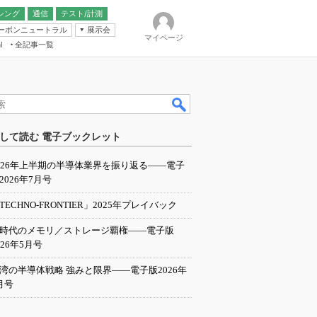
シング
通信
テスト/計測
ーボンニュートラル
展示会
マイページ
全記事一覧
l
ンピューティング
して読む 電子ブックレット
IER
026年上半期の半導体業界を振り返る――電子
2026年7月号
TECHNO-FRONTIER」2025年プレイバック
I時代のメモリ／ストレージ覇権――電子版
026年5月号
湾の半導体戦略 強みと限界――電子版2026年
月号