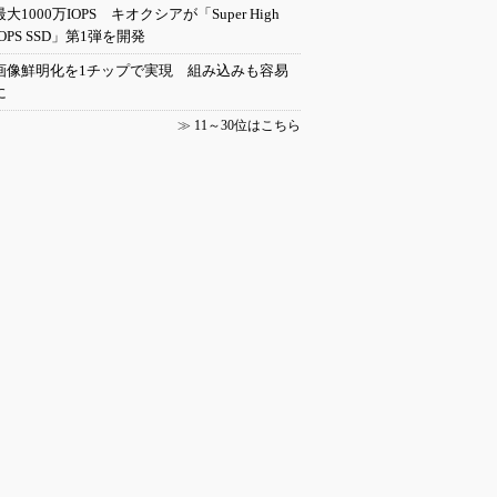
最大1000万IOPS キオクシアが「Super High
IOPS SSD」第1弾を開発
画像鮮明化を1チップで実現 組み込みも容易
に
≫
11～30位はこちら