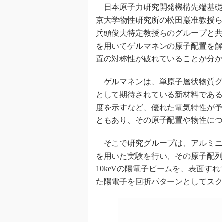
光伝送技
日本原子力研究開発機構先端基礎研
“異端児
京大学物性研究所の松田巌准教授
改革、執
兵頭俊夫特定教授らのグループと共
イノベー
を用いてゲルマネンの原子配置を
JASA発
置の対称性が破れていることが分
IHSア
ゲルマネンは、単原子層状物質グ
「英語に
として期待されている新材料であ
ための新
度を示すなど、優れた電気特性が
ともあり、その原子配置や物性に
そこで研究グループは、アルミニウ
を用いた実験を行い、その原子配
10keVの陽電子ビームを、表面
た陽電子を回折パターンとしてス