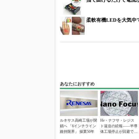
柔軟有機LEDを大気中
あなたにおすすめ
ルネサス高崎工場が閉
He・ナフサ・レジス
鎖へ 「6インチライン
ト逼迫の続報――半導
維持限界」 操業50年
体工場停止が回避でき
ている理由