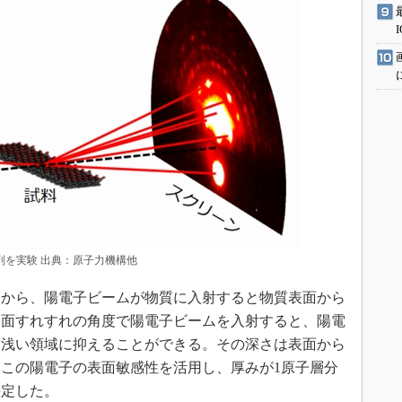
列を実験 出典：原子力機構他
から、陽電子ビームが物質に入射すると物質表面から
表面すれすれの角度で陽電子ビームを入射すると、陽電
て浅い領域に抑えることができる。その深さは表面から
、この陽電子の表面敏感性を活用し、厚みが1原子層分
決定した。