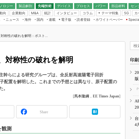
ノロジー
製品解剖
先端技術
デバイス
プロセス
パワー
部品材料
セン
動向
企業動向
統計
インタビュー
コラム
テーマ特集
カ
M&A
5G
ギー
ナログ
無線
集
ニュース
海外
国内
連載
電子版
読者登録
ホワイトペーパー
Specia
フィジカルAI
IoT・エッジコ
モリ
EXPO
Microchip情報
ストレージ通信
EE Times Japan×EDN Japan統合電
エッジAI
子版
I
SEMICON Japan
対称性の破れを解明：ポスト...
デバイス通信
パワーエレクトロニクス
電子ブックレット
イコン
CEATEC
のナノフォーカス
半導体後工程
GA
EdgeTech＋
業界スコープ
、対称性の破れを解明
読者調査（EE Times Research）
印刷
TECHNO-FRONT
のエレ・組み込みプレイバ
カーボンニュートラル
2
人とくるま展
主幹らによる研究グループは、全反射高速陽電子回折
版
IoT
直前エンジニアの社会人大
の原子配置を解明した。これまでの予想とは異なり、原子配置の
電源設計（EDN Japan）
た。
「
数字」で回してみよう
[
馬本隆綱
，
EE Times Japan
]
エレクトロニクス入門（EDN
A
Japan）
ード ～Behind the
2
rd
Share
年で起こったこと、次の10年
台
こと
4
を観測
で探るアジアの新トレンド