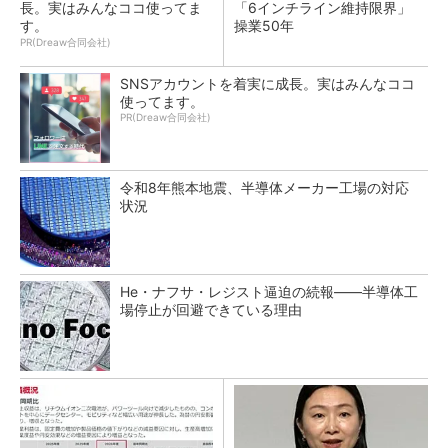
長。実はみんなココ使ってま
「6インチライン維持限界」
す。
操業50年
PR(Dreaw合同会社)
SNSアカウントを着実に成長。実はみんなココ
使ってます。
PR(Dreaw合同会社)
令和8年熊本地震、半導体メーカー工場の対応
状況
He・ナフサ・レジスト逼迫の続報――半導体工
場停止が回避できている理由