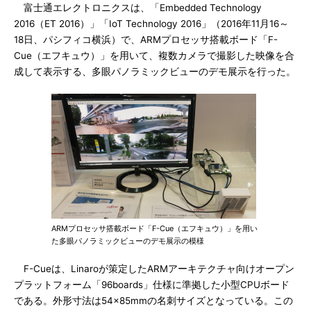
富士通エレクトロニクスは、「Embedded Technology
2016（ET 2016）」「IoT Technology 2016」（2016年11月16～
18日、パシフィコ横浜）で、ARMプロセッサ搭載ボード「F-
Cue（エフキュウ）」を用いて、複数カメラで撮影した映像を合
成して表示する、多眼パノラミックビューのデモ展示を行った。
ARMプロセッサ搭載ボード「F-Cue（エフキュウ）」を用い
た多眼パノラミックビューのデモ展示の模様
F-Cueは、Linaroが策定したARMアーキテクチャ向けオープン
プラットフォーム「96boards」仕様に準拠した小型CPUボード
である。外形寸法は54×85mmの名刺サイズとなっている。この