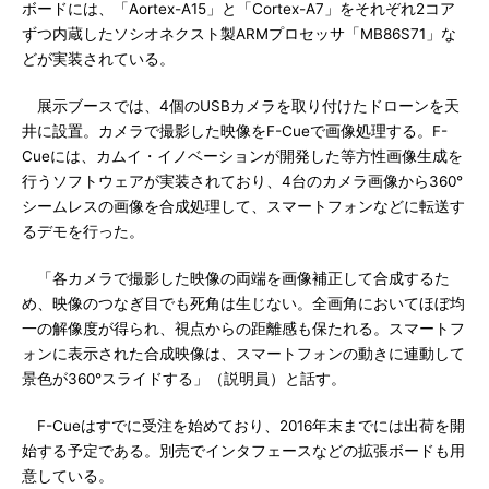
ボードには、「Aortex-A15」と「Cortex-A7」をそれぞれ2コア
ずつ内蔵したソシオネクスト製ARMプロセッサ「MB86S71」な
どが実装されている。
展示ブースでは、4個のUSBカメラを取り付けたドローンを天
井に設置。カメラで撮影した映像をF-Cueで画像処理する。F-
Cueには、カムイ・イノベーションが開発した等方性画像生成を
行うソフトウェアが実装されており、4台のカメラ画像から360°
シームレスの画像を合成処理して、スマートフォンなどに転送す
るデモを行った。
「各カメラで撮影した映像の両端を画像補正して合成するた
め、映像のつなぎ目でも死角は生じない。全画角においてほぼ均
一の解像度が得られ、視点からの距離感も保たれる。スマートフ
ォンに表示された合成映像は、スマートフォンの動きに連動して
景色が360°スライドする」（説明員）と話す。
F-Cueはすでに受注を始めており、2016年末までには出荷を開
始する予定である。別売でインタフェースなどの拡張ボードも用
意している。