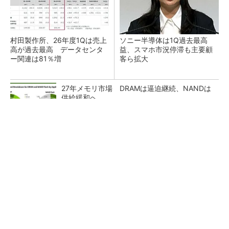
村田製作所、26年度1Qは売上
ソニー半導体は1Q過去最高
高が過去最高 データセンタ
益、スマホ市況停滞も主要顧
ー関連は81％増
客ら拡大
27年メモリ市場 DRAMは逼迫継続、NANDは
供給緩和へ
マイクロン、AI需要で広島工場増強へ起工式
1.5兆円投資
ルネサス、26年2Qは増収増益 データセンタ
ー需要強く「供給はパツパツ」