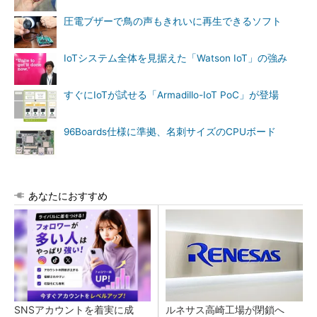
圧電ブザーで鳥の声もきれいに再生できるソフト
IoTシステム全体を見据えた「Watson IoT」の強み
すぐにIoTが試せる「Armadillo-IoT PoC」が登場
96Boards仕様に準拠、名刺サイズのCPUボード
あなたにおすすめ
SNSアカウントを着実に成
ルネサス高崎工場が閉鎖へ