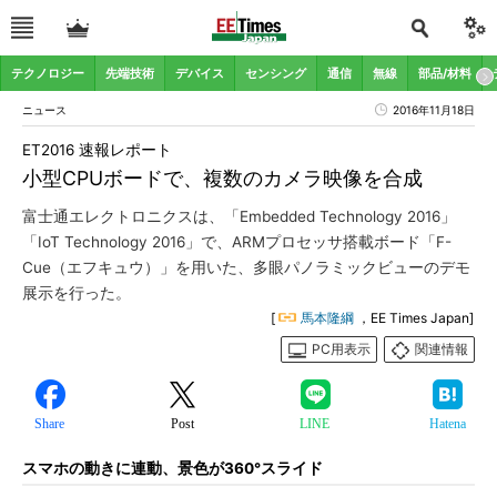
テクノロジー
先端技術
デバイス
センシング
通信
無線
部品/材料
ニュース
2016年11月18日
ET2016 速報レポート
小型CPUボードで、複数のカメラ映像を合成
富士通エレクトロニクスは、「Embedded Technology 2016」
「IoT Technology 2016」で、ARMプロセッサ搭載ボード「F-
Cue（エフキュウ）」を用いた、多眼パノラミックビューのデモ
展示を行った。
[
馬本隆綱
，EE Times Japan]
PC用表示
関連情報
Share
Post
LINE
Hatena
スマホの動きに連動、景色が360°スライド