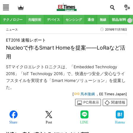
テクノロジー
先端技術
デバイス
センシング
通信
無線
部品/材料
ニュース
2016年11月18日
ET2016 速報レポート
Nucleoで作るSmart Homeを提案――LoRaなど活
用
STマイクロエレクトロニクスは、「Embedded Technology
2016」「IoT Technology 2016」で、快適かつ安全／安心なライ
フスタイルを実現する「Smart Homeソリューション」を提案し
た。
[
馬本隆綱
，EE Times Japan]
PC用表示
関連情報
Share
Post
LINE
Hatena