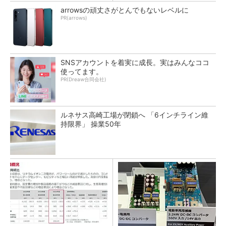
arrowsの頑丈さがとんでもないレベルに
PR(arrows)
SNSアカウントを着実に成長。実はみんなココ
使ってます。
PR(Dreaw合同会社)
ルネサス高崎工場が閉鎖へ 「6インチライン維
持限界」 操業50年