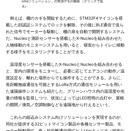
omeソリューション」の実演デモの模様 （クリックで拡
大）
例えば、棚のカギを開錠するために、STM32F4マイコンを搭
載した顔認証システムでロックを解除。その後にBLE通信で送ら
れた信号でモーターを駆動し、棚の扉を自動で開閉するシステム
だ。Nucleoと測距センサーを搭載したX-Nucleoを組み合わせた
人物移動のモニターシステムを用いると、寝室からトイレに移動
する様子をモニタリングすることができる。
温湿度センサーを搭載したX-NucleoとNucleoを組み合わせる
と、室内の環境をモニターし、必要に応じてエアコンの動作／温
度設定を、離れた場所からでも操作することができる。さらに、
長距離無線通信を可能とするLoRa方式の通信モジュールを用い
た遠隔操作システムも紹介した。グリーンハウス内の温湿度や光
量の情報を監視しつつ、状況によってはLED照明の点灯や、屋根
の開閉／換気／空調制御などを遠隔地から行えるという。
これらの組込みシステム向けソリューションを実現するのが、
同社が提供する32ビットマイコン製品や各種センサー製品、モ
ーター駆動用IC、長・短距離通信用ICおよびセキュリティ技術な