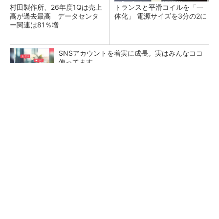
村田製作所、26年度1Qは売上
トランスと平滑コイルを「一
高が過去最高 データセンタ
体化」 電源サイズを3分の2に
ー関連は81％増
SNSアカウントを着実に成長。実はみんなココ
使ってます。
PR(Dreaw合同会社)
ソニー半導体は1Q過去最高益、スマホ市況停滞
も主要顧客ら拡大
日本を資源大国へ 埋蔵量だけじゃない、南鳥
島レアアース泥の価値