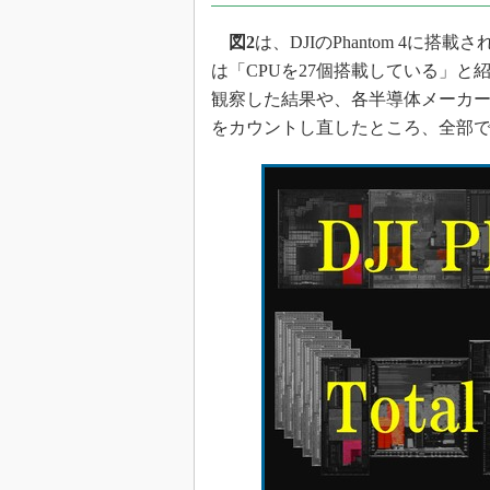
図2
は、DJIのPhantom 4に
は「CPUを27個搭載している」と
観察した結果や、各半導体メーカー
をカウントし直したところ、全部で