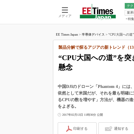
テク
業界
電池／エネル
ア
メディア
特
メ
福田昭の
LS
EE Times Japan
>
半導体デバイス
>
“CPU大国への道
福田昭の
マ
湯之上隆
製品分解で探るアジアの新トレンド（13
FP
大山聡の
“CPU大国への道”を
大原雄介
懸念
ック
リタイア
学漂流記
中国DJIのドローン「Phantom 4」
世界を「
依然として米国だが、それを最も明確に
るCPUの数を増やす」方法が、機器の
踊るバズワ
Buzzwo
をよぎる。
この10
2017年02月13日 11時30分 公開
で起こる
製品分解
印刷する
通知する