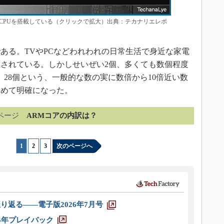
28個ものCPUを搭載している（クリックで拡大）出典：テカナリエレポ
ある。TVやPCなどわれわれの日常生活で身近な家電
載されている。しかしせいぜい2個、多くても数個程度
、28個という、一般的な数の実に数倍から10倍近い数
ためて明確になった。
ページ
ARMコアの内訳は？
1
|
2
|
3
次のページへ
り返る――電子版2026年7月号
025年プレイバック