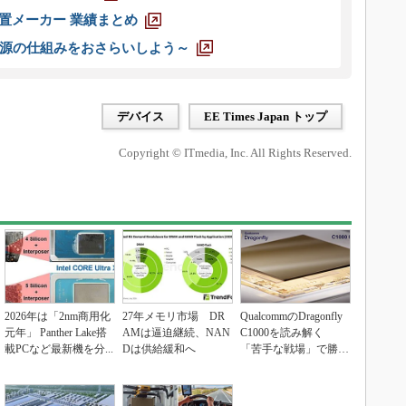
装置メーカー 業績まとめ
源の仕組みをおさらいしよう～
デバイス
EE Times Japan トップ
Copyright © ITmedia, Inc. All Rights Reserved.
2026年は「2nm商用化
27年メモリ市場 DR
QualcommのDragonfly
元年」 Panther Lake搭
AMは逼迫継続、NAN
C1000を読み解く
載PCなど最新機を分...
Dは供給緩和へ
「苦手な戦場」で勝
負...