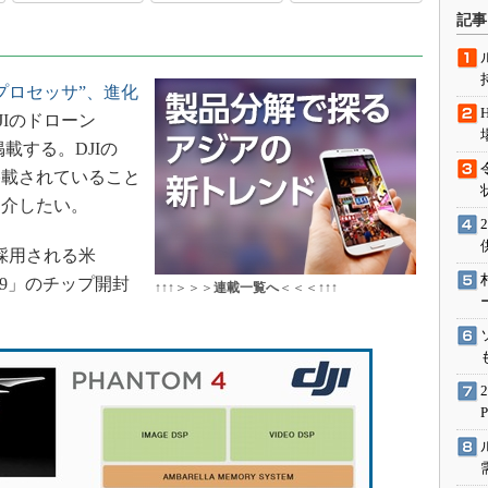
術を知る
記事
エンジニア”が仕掛けた社内
念の180日
プロセッサ”、進化
ションは日本を救うのか
JIのドローン
IoT通信
掲載する。DJIの
ナリスト「未来展望」
Uが搭載されていること
愛されないエンジニア」の
紹介したい。
行動論
に採用される米
「A9」のチップ開封
↑↑↑＞＞＞
連載一覧へ
＜＜＜↑↑↑