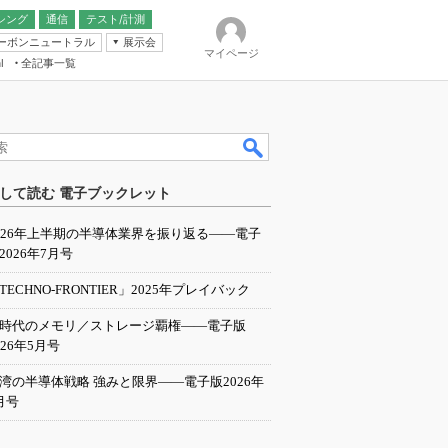
シング
通信
テスト/計測
ーボンニュートラル
展示会
マイページ
全記事一覧
l
ンピューティング
して読む 電子ブックレット
IER
026年上半期の半導体業界を振り返る――電子
2026年7月号
TECHNO-FRONTIER」2025年プレイバック
I時代のメモリ／ストレージ覇権――電子版
026年5月号
湾の半導体戦略 強みと限界――電子版2026年
月号