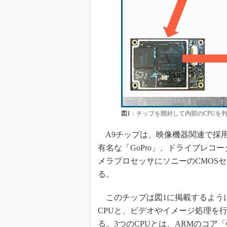
図1
：チップを開封して内部のCPUを
A9チップは、映像機器関連で採用が
有名な「GoPro」、ドライブレコ
メラプロセッサにソニーのCMOSセン
る。
このチップは図1に掲載するよう
CPUと、ビデオやイメージ処理を
る。3つのCPUとは、ARMのコア「C