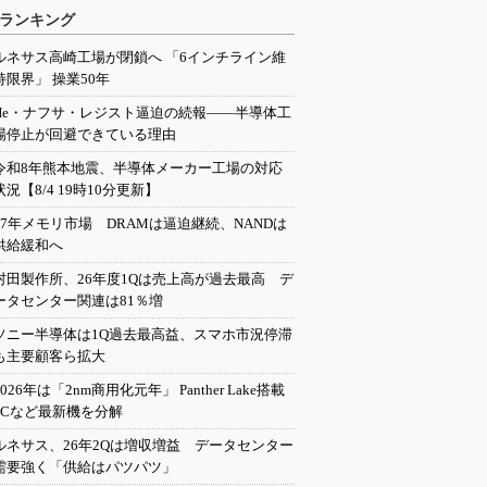
ランキング
ルネサス高崎工場が閉鎖へ 「6インチライン維
持限界」 操業50年
He・ナフサ・レジスト逼迫の続報――半導体工
場停止が回避できている理由
令和8年熊本地震、半導体メーカー工場の対応
状況【8/4 19時10分更新】
27年メモリ市場 DRAMは逼迫継続、NANDは
供給緩和へ
村田製作所、26年度1Qは売上高が過去最高 デ
ータセンター関連は81％増
ソニー半導体は1Q過去最高益、スマホ市況停滞
も主要顧客ら拡大
2026年は「2nm商用化元年」 Panther Lake搭載
PCなど最新機を分解
ルネサス、26年2Qは増収増益 データセンター
需要強く「供給はパツパツ」