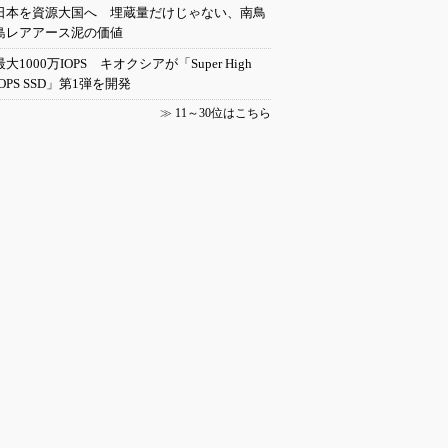
日本を資源大国へ 埋蔵量だけじゃない、南鳥
島レアアース泥の価値
最大1000万IOPS キオクシアが「Super High
IOPS SSD」第1弾を開発
≫
11～30位はこちら