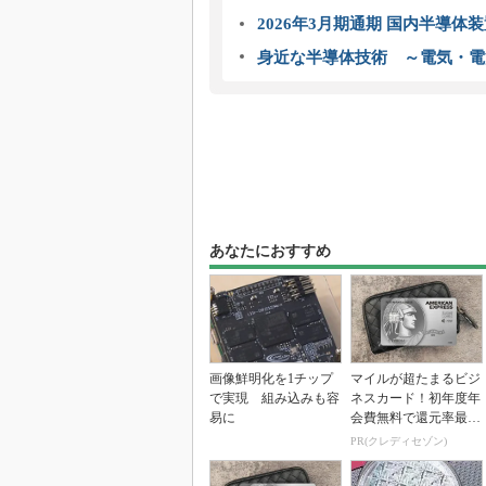
2026年3月期通期 国内半導体
身近な半導体技術 ～電気・電
あなたにおすすめ
画像鮮明化を1チップ
マイルが超たまるビジ
で実現 組み込みも容
ネスカード！初年度年
易に
会費無料で還元率最大
1.125%
PR(クレディセゾン)