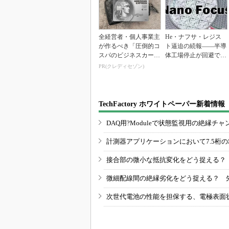
全経営者・個人事業主
He・ナフサ・レジス
が作るべき「圧倒的コ
ト逼迫の続報――半導
スパのビジネスカー
体工場停止が回避でき
ド」
ている理由
PR(クレディセゾン)
TechFactory ホワイトペーパー新着情報
DAQ用?Moduleで状態監視用の絶縁
計測器アプリケーションにおいて7.5桁
接合部の微小な抵抗変化をどう捉える？
微細配線間の絶縁劣化をどう捉える？ 
次世代電池の性能を担保する、電極表面