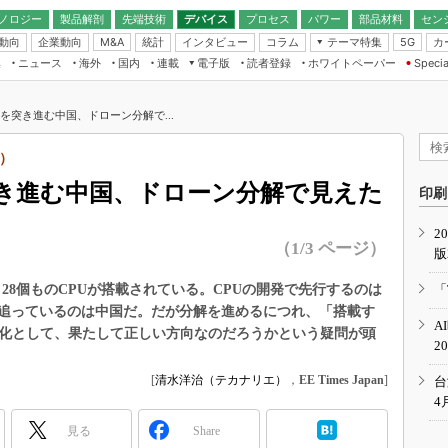
ノロジー
製品解剖
先端技術
デバイス
プロセス
パワー
部品材料
セン
動向
企業動向
統計
インタビュー
コラム
テーマ特集
カ
M&A
5G
ギー
ナログ
無線
集
ニュース
海外
国内
連載
電子版
読者登録
ホワイトペーパー
Specia
フィジカルAI
IoT・エッジコ
モリ
EXPO
Microchip情報
ストレージ通信
EE Times Japan×EDN Japan統合電
エッジAI
子版
I
SEMICON Japan
”を突き進む中国、ドローン分解で...
デバイス通信
パワーエレクトロニクス
電子ブックレット
イコン
CEATEC
のナノフォーカス
）
半導体後工程
GA
EdgeTech＋
業界スコープ
突き進む中国、ドローン分解で見えた
読者調査（EE Times Research）
印刷
TECHNO-FRONT
のエレ・組み込みプレイバ
カーボンニュートラル
2
人とくるま展
（1/3 ページ）
版
IoT
直前エンジニアの社会人大
電源設計（EDN Japan）
には、28個ものCPUが搭載されている。CPUの開発で先行するのは
「
数字」で回してみよう
追っているのは中国だ。だが分解を進めるにつれ、「搭載す
エレクトロニクス入門（EDN
A
Japan）
進化として、果たして正しい方向なのだろうかという疑問が頭
ード ～Behind the
2
rd
年で起こったこと、次の10年
[
清水洋治（テカナリエ）
，
EE Times Japan
]
台
こと
4
で探るアジアの新トレンド
見る
Share