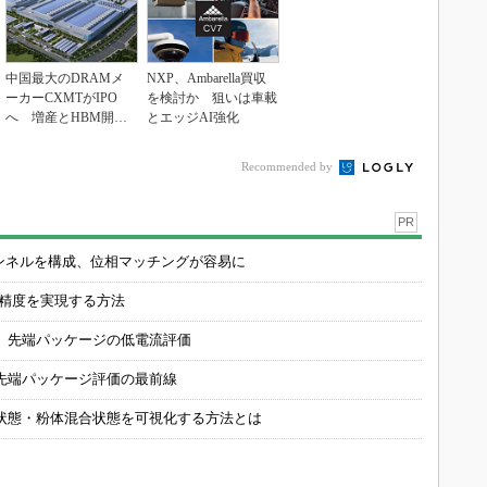
中国最大のDRAMメ
NXP、Ambarella買収
ーカーCXMTがIPO
を検討か 狙いは車載
へ 増産とHBM開発
とエッジAI強化
で存在感
Recommended by
PR
チャンネルを構成、位相マッチングが容易に
の精度を実現する方法
 先端パッケージの低電流評価
先端パッケージ評価の最前線
状態・粉体混合状態を可視化する方法とは