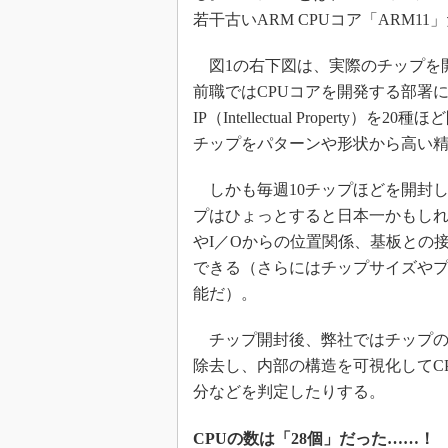
若干古いARM CPUコア「ARM11
図1の右下図は、実際のチップを開
前職ではCPUコアを開発する部署に
IP（Intellectual Proper
チップをパターンや形状から高い
しかも毎週10チップほどを開封
プはひょっとすると日本一かもし
やI／Oからの位置関係、基板との
できる（さらにはチップサイズや
能だ）。
チップ開封後、弊社ではチップの
除去し、内部の構造を可視化してCP
分などを判定したりする。
CPUの数は「28個」だった……！