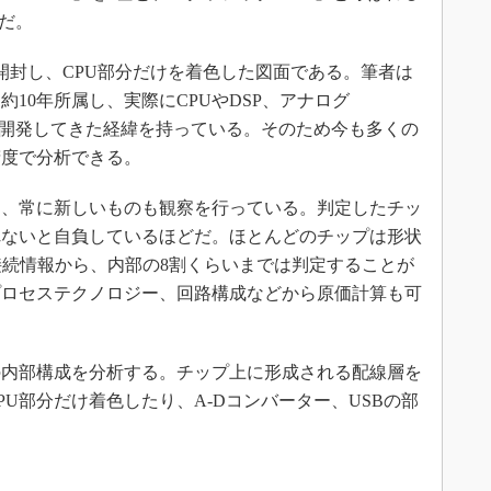
」だ。
封し、CPU部分だけを着色した図面である。筆者は
約10年所属し、実際にCPUやDSP、アナログ
ty）を20種ほど開発してきた経緯を持っている。そのため今も多くの
精度で分析できる。
し、常に新しいものも観察を行っている。判定したチッ
れないと自負しているほどだ。ほとんどのチップは形状
接続情報から、内部の8割くらいまでは判定することが
プロセステクノロジー、回路構成などから原価計算も可
内部構成を分析する。チップ上に形成される配線層を
U部分だけ着色したり、A-Dコンバーター、USBの部