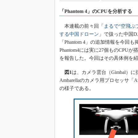
光伝送技
「Phantom 4」のCPUを分析する
“異端児
改革、執
本連載の前々回「
まるで“空飛ぶ
イノベー
する中国ドローン
」で扱った中国D
JASA発
「Phantom 4」の追加情報を今回も
IHSア
Phantom4には実に27個ものCP
「英語に
を報告した。今回はその具体例を
ための新
図1
は、カメラ雲台（Gimbal）
Ambarellaのカメラ用プロセッサ
の様子である。