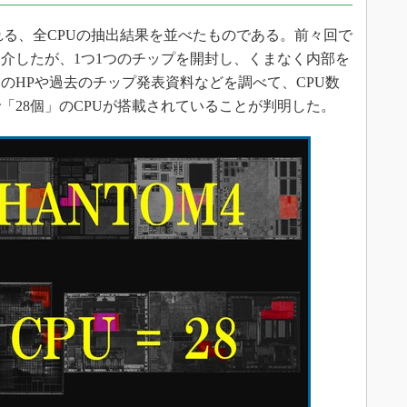
搭載される、全CPUの抽出結果を並べたものである。前々回で
紹介したが、1つ1つのチップを開封し、くまなく内部を
のHPや過去のチップ発表資料などを調べて、CPU数
「28個」のCPUが搭載されていることが判明した。