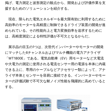
掲げ、電力測定と波形測定の観点から、開発および評価作業を支
援するためのソリューションを紹介する。
現在、限られた電気エネルギーを最大限有効に利用するために
高効率のモーターを高精度に制御できるドライブ装置の開発が進
められている。その性能向上と電力変換効率を追求するために
は、高精度測定による特性評価が不可欠となるからだ。
展示品の目玉の1つは、次世代インバーターやモーターの開発
にマッチした6チャンネルおよびマルチ機能の電力アナライザ
「WT1800E」である。電気自動車（EV）用モーターなど大電流
や大電力の測定に使用される電流センサー用の電源を本体に内蔵
できる上に、専用のケーブルなどアクセサリー類によって、アナ
ライザ本体とセンサーを容易に接続できる。インバーターやモー
ターの評価試験で不可欠な耐ノイズ性能を飛躍的に高めていると
する。