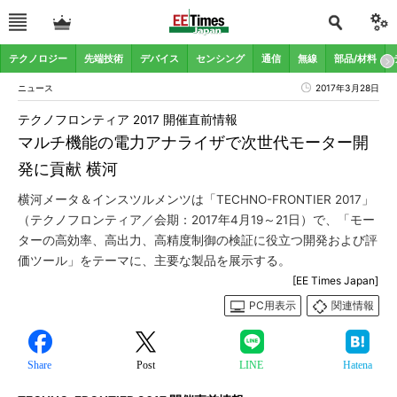
テクノロジー
先端技術
デバイス
センシング
通信
無線
部品/材料
ニュース
2017年3月28日
テクノフロンティア 2017 開催直前情報
マルチ機能の電力アナライザで次世代モーター開
発に貢献 横河
横河メータ＆インスツルメンツは「TECHNO-FRONTIER 2017」
（テクノフロンティア／会期：2017年4月19～21日）で、「モー
ターの高効率、高出力、高精度制御の検証に役立つ開発および評
価ツール」をテーマに、主要な製品を展示する。
[EE Times Japan]
PC用表示
関連情報
Share
Post
LINE
Hatena