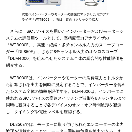
次世代インバーターやモーターの開発にマッチした電力アナ
ライザ「WT1800E」。右は、背面（クリックで拡大）
さらに、SiCデバイスを用いたインバーターおよびモーターシ
ステムの評価用ツールとして、高精度電力アナライザの
「WT3000E」、高速・絶縁・多チャンネル入力のスコープコー
ダー「DL850E」、さらに8チャンネル入力のオシロスコープ
「DLM4000」を組み合せたシステム全体の総合的な性能評価を
紹介する。
WT3000Eは、インバーターやモーターの消費電力とトルクか
ら計算される出力を同時に測定することで、インバーターを含め
たシステム全体の効率を評価する。DLM4000は、インバータに
使われるSiCデバイスの高速スイッチング波形を8チャンネルまで
同時に観測することで各デバイスのオン・オフ時間波形を観測
し、タイミングや電圧レベルを確認する。
DL850Eでは、モーターに取り付けられたエンコーダーの出力
波形を演算することで、モーター回転軸角度を検出できる。ま