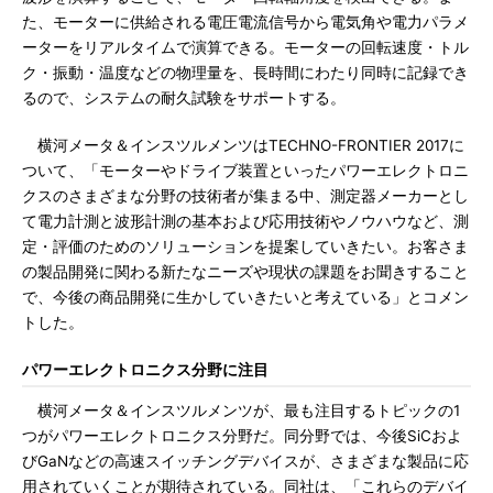
た、モーターに供給される電圧電流信号から電気角や電力パラメ
ーターをリアルタイムで演算できる。モーターの回転速度・トル
ク・振動・温度などの物理量を、長時間にわたり同時に記録でき
るので、システムの耐久試験をサポートする。
横河メータ＆インスツルメンツはTECHNO-FRONTIER 2017に
ついて、「モーターやドライブ装置といったパワーエレクトロニ
クスのさまざまな分野の技術者が集まる中、測定器メーカーとし
て電力計測と波形計測の基本および応用技術やノウハウなど、測
定・評価のためのソリューションを提案していきたい。お客さま
の製品開発に関わる新たなニーズや現状の課題をお聞きすること
で、今後の商品開発に生かしていきたいと考えている」とコメン
トした。
パワーエレクトロニクス分野に注目
横河メータ＆インスツルメンツが、最も注目するトピックの1
つがパワーエレクトロニクス分野だ。同分野では、今後SiCおよ
びGaNなどの高速スイッチングデバイスが、さまざまな製品に応
用されていくことが期待されている。同社は、「これらのデバイ