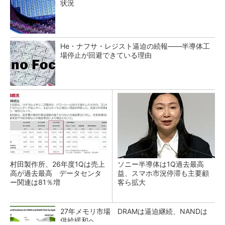
状況
He・ナフサ・レジスト逼迫の続報――半導体工
場停止が回避できている理由
村田製作所、26年度1Qは売上
ソニー半導体は1Q過去最高
高が過去最高 データセンタ
益、スマホ市況停滞も主要顧
ー関連は81％増
客ら拡大
27年メモリ市場 DRAMは逼迫継続、NANDは
供給緩和へ