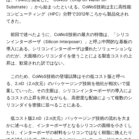
Substrate）」から始まったといえる。CoWoS技術は主に高性能
コンピューティング（HPC）分野で2012年ころから製品化され
てきた。
前回で述べたように、CoWoS技術の最大の特徴は、「シリコ
ンインターポーザ（Silicon Interposer）」と呼ぶ中間的な基板の
導入にある。シリコンインターポーザは優れたソリューションな
のだが、大面積のシリコンダイを使うことによる製造コストの上
昇は、歓迎された訳ではない。
このため、CoWoS技術の登場以降はその低コスト版と呼べ
る、2.nD（2.n次元）のパッケージング技術を他社が相次いで提
案していった。その主眼は、シリコンインターポーザの導入によ
るコストの上昇を抑えながらも、高密度な配線によって複数のシ
リコンダイを密接に並べることにある。
低コスト版2.nD（2.n次元）パッケージング技術の流れを大ま
かに述べると、インターポーザとなるシリコンの面積を小さくし
たり、インターポーザの材料をシリコンではなく樹脂に換えたり