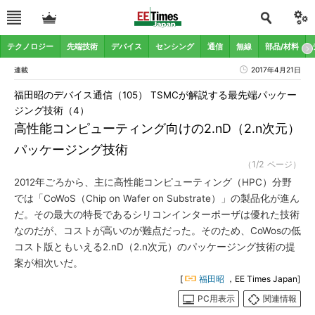
テクノロジー
先端技術
デバイス
センシング
通信
無線
部品/材料
連載
2017年4月21日
福田昭のデバイス通信（105） TSMCが解説する最先端パッケー
ジング技術（4）
高性能コンピューティング向けの2.nD（2.n次元）
パッケージング技術
（1/2 ページ）
2012年ごろから、主に高性能コンピューティング（HPC）分野
では「CoWoS（Chip on Wafer on Substrate）」の製品化が進ん
だ。その最大の特長であるシリコンインターポーザは優れた技術
なのだが、コストが高いのが難点だった。そのため、CoWosの低
コスト版ともいえる2.nD（2.n次元）のパッケージング技術の提
案が相次いだ。
[
福田昭
，EE Times Japan]
PC用表示
関連情報