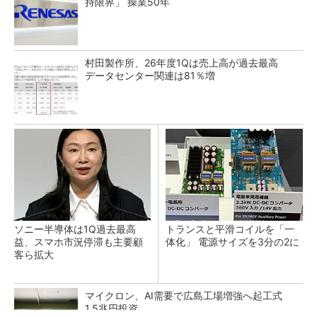
持限界」 操業50年
村田製作所、26年度1Qは売上高が過去最高
データセンター関連は81％増
ソニー半導体は1Q過去最高
トランスと平滑コイルを「一
益、スマホ市況停滞も主要顧
体化」 電源サイズを3分の2に
客ら拡大
マイクロン、AI需要で広島工場増強へ起工式
1.5兆円投資