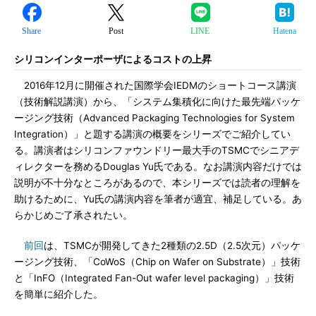
Share
Post
LINE
Hatena
シリコンインターポーザによるコストの上昇
2016年12月に開催された国際学会IEDMのショートコース講演
（技術解説講演）から、「システム集積化に向けた最先端パッケ
ージング技術（Advanced Packaging Technologies for System
Integration）」と題する講演の概要をシリーズでご紹介してい
る。講演者はシリコンファウンドリー最大手のTSMCでシニアデ
ィレクターを務めるDouglas Yu氏である。なお講演内容だけでは
説明が不十分なところがあるので、本シリーズでは読者の理解を
助けるために、Yu氏の講演内容を筆者が適宜、補足している。あ
らかじめご了承されたい。
前回
は、TSMCが開発してきた2種類の2.5D（2.5次元）パッケ
ージング技術、「CoWoS（Chip on Wafer on Substrate）」技術
と「InFO（Integrated Fan-Out wafer level packaging）」技術
を簡単に紹介した。