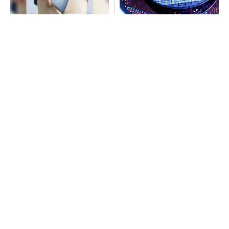
arrowsの頑丈さがとんでもな
令和8年熊本地震、半導体メー
いレベルに
カー工場の対応状況
PR(arrows)
ルネサス高崎工場が閉鎖へ 「6インチライン維
持限界」 操業50年
arrowsの頑丈さがとんでもないレベルに
PR(arrows)
SNSアカウントを着実に成長。実はみんなココ
使ってます。
PR(Dreaw合同会社)