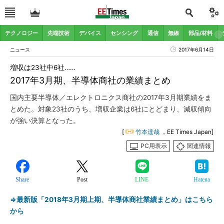
テクノロジー
先端技術
デバイス
センシング
通信
無線
部品/材料
ニュース
2017年6月14日
増収は23社中6社……
2017年3月期、半導体商社の業績まとめ
国内主要半導体／エレクトロニクス商社の2017年3月期業績をま
とめた。対象23社のうち、増収企業は6社にとどまり、減収傾向
が強い決算となった。
[
竹本達哉
，EE Times Japan]
PC用表示
関連情報
Share
Post
LINE
Hatena
⇒最新版「2018年3月期上期、半導体商社業績まとめ」はこちら
から