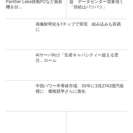
Panther Lake搭載PCなど最新
益 データセンター需要強く
機を分...
「供給はパツパツ」
画像鮮明化を1チップで実現 組み込みも容易
に
AIサーバ向け「生産キャパシティー超える受
注」ローム
中国パワー半導体市場、35年に3兆2742億円規
模に 価格競争さらに激化