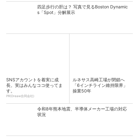
四足歩行の肝は？ 写真で見るBoston Dynamic
s「Spot」分解展示
SNSアカウントを着実に成
ルネサス高崎工場が閉鎖へ
長。実はみんなココ使ってま
「6インチライン維持限界」
す。
操業50年
PR(Dreaw合同会社)
令和8年熊本地震、半導体メーカー工場の対応
状況