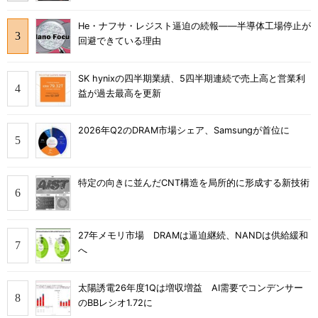
He・ナフサ・レジスト逼迫の続報――半導体工場停止が
回避できている理由
SK hynixの四半期業績、5四半期連続で売上高と営業利
益が過去最高を更新
2026年Q2のDRAM市場シェア、Samsungが首位に
特定の向きに並んだCNT構造を局所的に形成する新技術
27年メモリ市場 DRAMは逼迫継続、NANDは供給緩和
へ
太陽誘電26年度1Qは増収増益 AI需要でコンデンサー
のBBレシオ1.72に