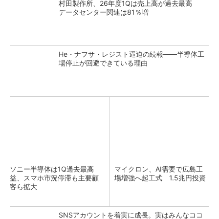
村田製作所、26年度1Qは売上高が過去最高
データセンター関連は81％増
He・ナフサ・レジスト逼迫の続報――半導体工
場停止が回避できている理由
ソニー半導体は1Q過去最高
マイクロン、AI需要で広島工
益、スマホ市況停滞も主要顧
場増強へ起工式 1.5兆円投資
客ら拡大
SNSアカウントを着実に成長。実はみんなココ