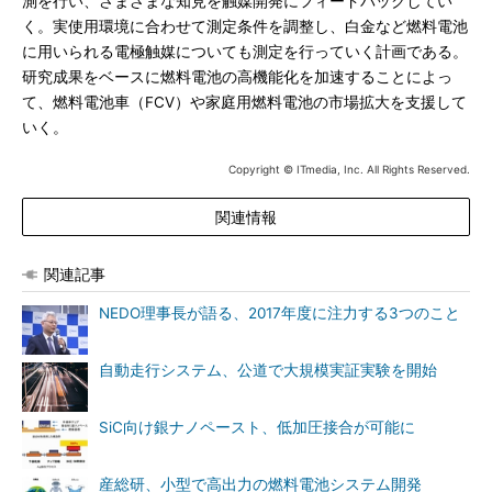
測を行い、さまざまな知見を触媒開発にフィードバックしてい
く。実使用環境に合わせて測定条件を調整し、白金など燃料電池
に用いられる電極触媒についても測定を行っていく計画である。
研究成果をベースに燃料電池の高機能化を加速することによっ
て、燃料電池車（FCV）や家庭用燃料電池の市場拡大を支援して
いく。
Copyright © ITmedia, Inc. All Rights Reserved.
関連情報
関連記事
NEDO理事長が語る、2017年度に注力する3つのこと
自動走行システム、公道で大規模実証実験を開始
SiC向け銀ナノペースト、低加圧接合が可能に
産総研、小型で高出力の燃料電池システム開発