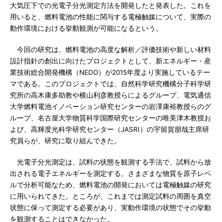
大気圧下での光電子分光測定方法を開発したと発表した。これを
用いると、燃料電池の性能に関与する電極触媒について、実際の
動作環境における挙動観測が可能になるという。
今回の研究は、燃料電池の高度な解析／評価技術や新しい材料
設計指針の創出に向けたプロジェクトとして、新エネルギー・産
業技術総合開発機構（NEDO）が2015年度より実施しているテー
マである。このプロジェクトでは、自然科学研究機構分子科学研
究所の高木康多助教や横山利彦教授らによるグループ、電気通信
大学燃料電池イノベーション研究センターの岩澤康裕教授らのグ
ループ、名古屋大学物質科学国際研究センターの唯美津木教授お
よび、高輝度光科学研究センター（JASRI）の宇留賀朋哉主席研
究員らが、研究に取り組んできた。
光電子分光測定は、試料の状態を観測する手法で、試料から放
出される電子エネルギーを測定する。さまざまな物質を原子レベ
ルで分析可能なため、燃料電池の開発においては電極触媒の研究
に用いられてきた。ところが、これまでは測定試料の周囲を真空
状態に保って測定する必要があり、実動作環境の状態でその挙動
を観測することはできなかった。