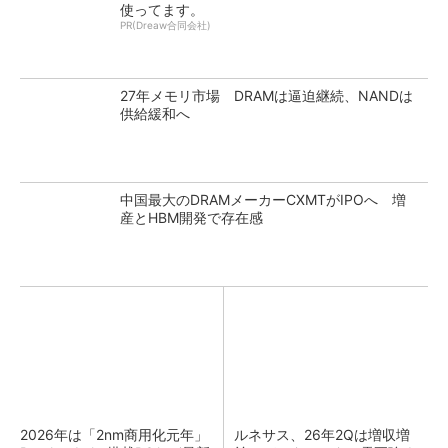
使ってます。
PR(Dreaw合同会社)
27年メモリ市場 DRAMは逼迫継続、NANDは
供給緩和へ
中国最大のDRAMメーカーCXMTがIPOへ 増
産とHBM開発で存在感
2026年は「2nm商用化元年」
ルネサス、26年2Qは増収増