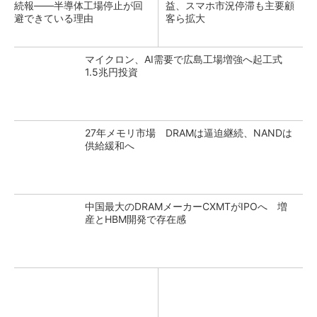
続報――半導体工場停止が回
益、スマホ市況停滞も主要顧
避できている理由
客ら拡大
マイクロン、AI需要で広島工場増強へ起工式
1.5兆円投資
27年メモリ市場 DRAMは逼迫継続、NANDは
供給緩和へ
中国最大のDRAMメーカーCXMTがIPOへ 増
産とHBM開発で存在感