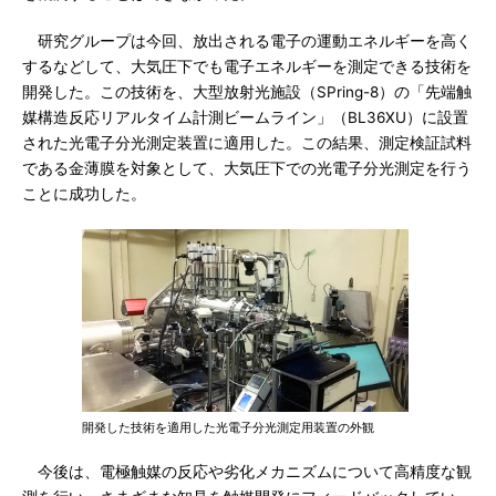
研究グループは今回、放出される電子の運動エネルギーを高く
するなどして、大気圧下でも電子エネルギーを測定できる技術を
開発した。この技術を、大型放射光施設（SPring-8）の「先端触
媒構造反応リアルタイム計測ビームライン」（BL36XU）に設置
された光電子分光測定装置に適用した。この結果、測定検証試料
である金薄膜を対象として、大気圧下での光電子分光測定を行う
ことに成功した。
開発した技術を適用した光電子分光測定用装置の外観
今後は、電極触媒の反応や劣化メカニズムについて高精度な観