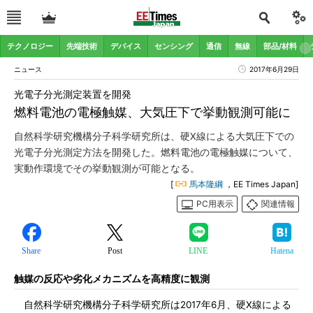
テクノロジー
先端技術
デバイス
センシング
通信
無線
部品/材料
ニュース
2017年6月29日
光電子分光測定装置を開発
燃料電池の電極触媒、大気圧下で挙動観測可能に
自然科学研究機構分子科学研究所は、硬X線による大気圧下での
光電子分光測定方法を開発した。燃料電池の電極触媒について、
実動作環境でその挙動観測が可能となる。
[
馬本隆綱
，EE Times Japan]
PC用表示
関連情報
Share
Post
LINE
Hatena
触媒の反応や劣化メカニズムを高精度に観測
自然科学研究機構分子科学研究所は2017年6月、硬X線による