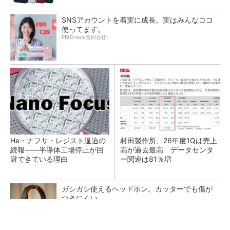
SNSアカウントを着実に成長。実はみんなココ
使ってます。
PR(Dreaw合同会社)
He・ナフサ・レジスト逼迫の
村田製作所、26年度1Qは売上
続報――半導体工場停止が回
高が過去最高 データセンタ
避できている理由
ー関連は81％増
ガシガシ使えるヘッドホン。カッターでも傷が
つきにくい
PR(Marshall Group AB)