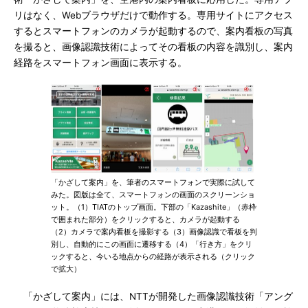
リはなく、Webブラウザだけで動作する。専用サイトにアクセス
するとスマートフォンのカメラが起動するので、案内看板の写真
を撮ると、画像認識技術によってその看板の内容を識別し、案内
経路をスマートフォン画面に表示する。
「かざして案内」を、筆者のスマートフォンで実際に試して
みた。図版は全て、スマートフォンの画面のスクリーンショ
ット。（1）TIATのトップ画面。下部の「Kazashite」（赤枠
で囲まれた部分）をクリックすると、カメラが起動する
（2）カメラで案内看板を撮影する（3）画像認識で看板を判
別し、自動的にこの画面に遷移する（4）「行き方」をクリ
ックすると、今いる地点からの経路が表示される（クリック
で拡大）
「かざして案内」には、NTTが開発した画像認識技術「アング