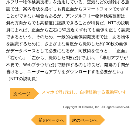
ルフリー物体検索技術」を活用している。空港などの混雑する施
設では、案内看板を必ずしも真正面からスマートフォンでかざす
ことができない場合もあるが、アングルフリー物体検索技術は、
斜め方向からでも高精度に認識できることが特長だ。NTTの説明
員によれば、正面から左右に60度近くずれても画像を正しく認識
できるという。そのため、一般的な画像認識技術では、ある物体
を認識するために、さまざまな角度から撮影した約100枚の画像
がデータベースとして必要になるが、同技術を使うと、「正面」
「右から」「左から」撮影した3枚だけでよい。「専用アプリが
不要で、Webブラウザだけで動作するのも特長だ。開発の手間が
省けるし、ユーザーもアプリをダウンロードする必要がない」
（NTTの説明員）
スマホで呼び出し、自律移動する電動車いす
Copyright © ITmedia, Inc. All Rights Reserved.
前のページへ
次のページへ