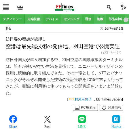
テクノロジー
先端技術
デバイス
センシング
通信
無線
部品/材料
特集
2017年8月9日
訪日客の増加が後押し
空港は最先端技術の発信地、羽田空港で公開実証
（2/3 ページ）
訪日外国人が年々増加する中、羽田空港の国際線旅客ターミナル
は、誰もが使いやすい空港を目指して、ユニバーサルデザインの
採用に積極的に取り組んできた。その一環として、NTTとパナソ
ニックがそれぞれ開発した技術の実証実験を2015年末より行って
きたが、実際に利用客に使ってもらう公開実証をいよいよ開始し
た。
[
村尾麻悠子
，EE Times Japan]
PC用表示
関連情報
Share
Post
LINE
Hatena