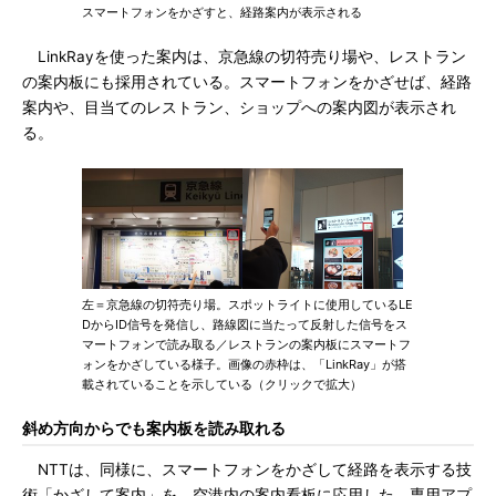
スマートフォンをかざすと、経路案内が表示される
LinkRayを使った案内は、京急線の切符売り場や、レストラン
の案内板にも採用されている。スマートフォンをかざせば、経路
案内や、目当てのレストラン、ショップへの案内図が表示され
る。
左＝京急線の切符売り場。スポットライトに使用しているLE
DからID信号を発信し、路線図に当たって反射した信号をス
マートフォンで読み取る／レストランの案内板にスマートフ
ォンをかざしている様子。画像の赤枠は、「LinkRay」が搭
載されていることを示している（クリックで拡大）
斜め方向からでも案内板を読み取れる
NTTは、同様に、スマートフォンをかざして経路を表示する技
術「かざして案内」を、空港内の案内看板に応用した。専用アプ