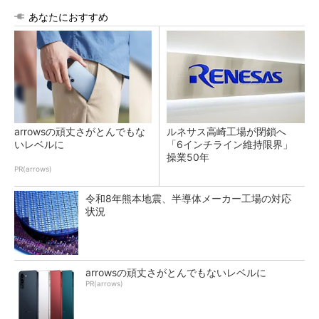
あなたにおすすめ
arrowsの頑丈さがとんでもな
ルネサス高崎工場が閉鎖へ
いレベルに
「6インチライン維持限界」
操業50年
PR(arrows)
令和8年熊本地震、半導体メーカー工場の対応
状況
arrowsの頑丈さがとんでもないレベルに
PR(arrows)