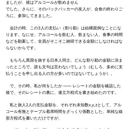
ましたが、彼はアルコールが飲めません
でした。さらに、そのバックパッカーの友人が、会食の終わりご
ろに、参加してきました。
会計の時、この3人の支払い（割り勘）は結構面倒なことにな
ります。なにせ、アルコールを飲む人、飲まない人、食事の時間
などを勘案して、全員がそこそこ納得できる金額にしなければな
らないからです。
もちろん異国を旅する日本人同士、どんな割り勘の金額に決ま
ったところで、誰も文句は言わないでしょう（むしろ、多めに支
払うことを申し出る人の方が多いのではないでしょうか）。
で、その時、私が何をしたか ―― レシートの金額を確認した
後で、そのレシートの裏に、連立方程式を書き始めたのです。
私と旅人2人の支払金額を、それぞれ未知数x,y,zとして、アル
コール有無とテーブル着席時間をざっくり係数とした、単純な線
形方程式を書いただけですが、