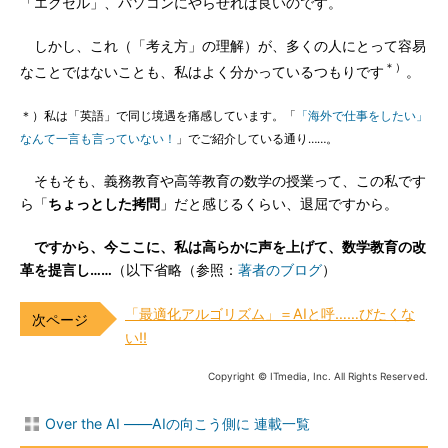
「エクセル」、パソコンにやらせれば良いのです。
しかし、これ（「考え方」の理解）が、多くの人にとって容易
＊）
なことではないことも、私はよく分かっているつもりです
。
＊）私は「英語」で同じ境遇を痛感しています。「
「海外で仕事をしたい」
なんて一言も言っていない！
」でご紹介している通り……。
そもそも、義務教育や高等教育の数学の授業って、この私です
ら「
ちょっとした拷問
」だと感じるくらい、退屈ですから。
ですから、今ここに、私は高らかに声を上げて、数学教育の改
革を提言し……
（以下省略（参照：
著者のブログ
）
「最適化アルゴリズム」＝AIと呼……びたくな
い!!
Copyright © ITmedia, Inc. All Rights Reserved.
Over the AI ――AIの向こう側に 連載一覧