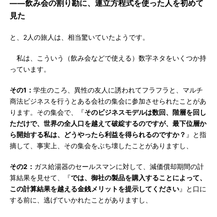
――飲み会の割り勘に、連立方程式を使った人を初めて
見た
と、2人の旅人は、相当驚いていたようです。
私は、こういう（飲み会などで使える）数字ネタをいくつか持
っています。
その1：
学生のころ、異性の友人に誘われてフラフラと、マルチ
商法ビジネスを行うとある会社の集会に参加させられたことがあ
ります。その集会で、『
そのビジネスモデルは数回、階層を回し
ただけで、世界の全人口を越えて破綻するのですが、最下位層か
ら開始する私は、どうやったら利益を得られるのですか？
』と指
摘して、事実上、その集会をぶち壊したことがありますし、
その2：
ガス給湯器のセールスマンに対して、減価償却期間の計
算結果を見せて、『
では、御社の製品を購入することによって、
この計算結果を越える金銭メリットを提示してください
』と口に
する前に、逃げていかれたことがありますし、