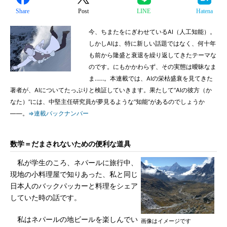
Share
Post
LINE
Hatena
今、ちまたをにぎわせているAI（人工知能）。
しかしAIは、特に新しい話題ではなく、何十年
も前から隆盛と衰退を繰り返してきたテーマな
のです。にもかかわらず、その実態は曖昧なま
ま……。本連載では、AIの栄枯盛衰を見てきた
著者が、AIについてたっぷりと検証していきます。果たして”AIの彼方（か
なた）”には、中堅主任研究員が夢見るような”知能”があるのでしょうか
――。
⇒連載バックナンバー
数学＝だまされないための便利な道具
私が学生のころ、ネパールに旅行中、
現地の小料理屋で知りあった、私と同じ
日本人のバックパッカーと料理をシェア
していた時の話です。
私はネパールの地ビールを楽しんでい
画像はイメージです