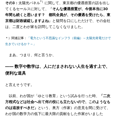
*）
その3：
太陽光パネル
に関して、東京都の優遇措置の話を出し
てくるセールスに対して、『
そんな優遇措置が、今後本当に30
年間も続くと思います？ 都民全員が、その優遇を受けたら、東
京都は財政破綻しますよね
』と疑問を口にしただけで、その会社
は、二度とわが家を訪問してこなくなりました。
＊）関連記事：
「電力という不思議なインフラ（前編）～太陽光発電だけで
生きていけるか？～」
まあ、つまり、何と言うか、
―― 数字や数学は、人にだまされない人生を過す上で、
便利な道具
と言えそうです。
以前、わが国が「ゆとり教育」という試みを行った時、
「二次
方程式などは社会へ出て何の役にも立たないので、このようなも
のは追放すべきだ」
という、奥方（作家）の意見を間に受けて、
わが国の数学力の低下に最大限の貢献をした作家がいました