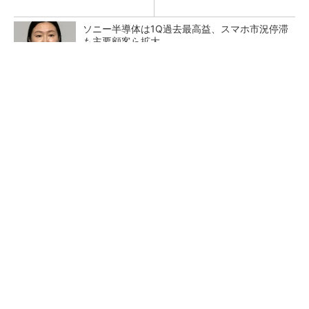
ソニー半導体は1Q過去最高益、スマホ市況停滞
も主要顧客ら拡大
音楽シーンを支えた64年の歴史、このヘッドホ
ンで感じてみて
PR(Marshall Group AB)
日本を資源大国へ 埋蔵量だけじゃない、南鳥
島レアアース泥の価値