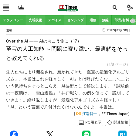
テクノロジー
先端技術
デバイス
センシング
通信
無線
部品/材料
連載
2017年11月30日
Over the AI ―― AIの向こう側に（17）
至宝の人工知能 ～問題に寄り添い、最適解をそっ
と教えてくれる
（1/8 ページ）
先人たちにより開発され、磨かれてきた「至宝の最適化アルゴリ
ズム」。本当はこれを軽々しく「AI」とは呼びたくな……い……と
いう気持ちをぐっとこらえ、AI技術として解説します。「試験前
の一夜漬け」「雪山遭難」「井戸堀り」の例を使って、説明して
いきます。繰り返しますが、最適化アルゴリズムを軽々しく
「AI」という言葉で片付けたくはないんですよ、本当は。
[
江端智一
，EE Times Japan]
PC用表示
関連情報