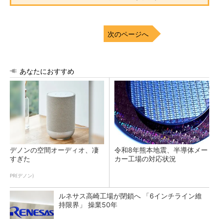
次のページへ
あなたにおすすめ
デノンの空間オーディオ、凄
令和8年熊本地震、半導体メー
すぎた
カー工場の対応状況
PR(デノン)
ルネサス高崎工場が閉鎖へ 「6インチライン維
持限界」 操業50年