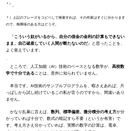
＊）
。
＊）上記のフレーズをコピペして検索すれば、その作家はすぐに分かります
ので、御興味のある方はどうぞ。
『
こういう奴がいるから、自分の借金の金利の計算もできない
まま、自己破産していく人間が断たないのだ
』と思ったことを、
よく覚えています。
ところで、人工知能（AI）技術のベースとなる数学が、
高校数
学で十分である
ことは、意外に知られていません。
本当です。AI技術のサンプルプログラムを、暇さえあれば、片
っぱしから試し続けているこの私が言うのですから、間違いあり
ません。
かなり乱暴に言えば、
数列、標準偏差、微分積分の考え方
が分
かっていれば十分で、数式の暗記すら不要（というか有害）で
す。考え方さえ分かっていれば、実際の数字の計算は、電卓、