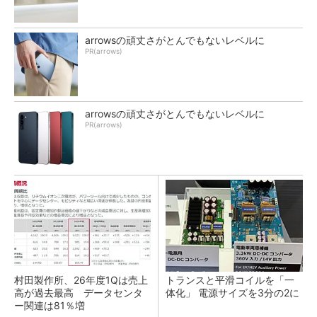
arrowsの頑丈さがとんでもないレベルに
PR(arrows)
arrowsの頑丈さがとんでもないレベルに
PR(arrows)
村田製作所、26年度1Qは売上
トランスと平滑コイルを「一
高が過去最高 データセンタ
体化」 電源サイズを3分の2に
ー関連は81％増