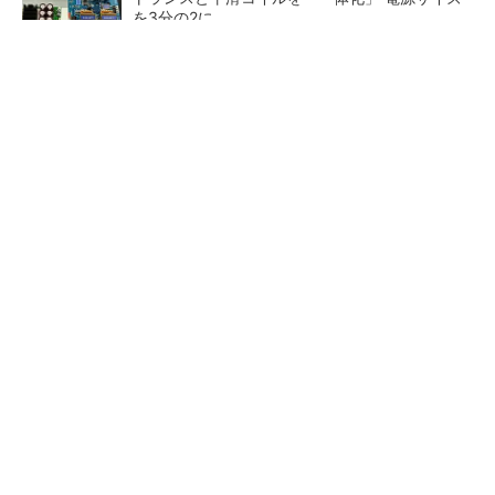
を3分の2に
新卒200人超を即戦力に。その育成設計とは
PR(シンプレクス・ホールディングス)
マイクロン、AI需要で広島工場増強へ起工式
1.5兆円投資
He・ナフサ・レジスト逼迫の
中国最大のDRAMメーカーCX