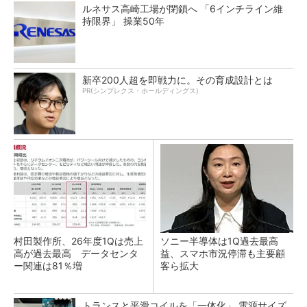
ルネサス高崎工場が閉鎖へ 「6インチライン維
持限界」 操業50年
新卒200人超を即戦力に。その育成設計とは
PR(シンプレクス・ホールディングス)
村田製作所、26年度1Qは売上
ソニー半導体は1Q過去最高
高が過去最高 データセンタ
益、スマホ市況停滞も主要顧
ー関連は81％増
客ら拡大
トランスと平滑コイルを「一体化」 電源サイズ