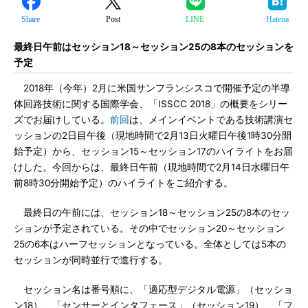
Share
Post
LINE
Hatena
最終日午前はセッション18～セッション25の8本のセッションを
予定
2018年（今年）2月に米国サンフランシスコで開催予定の半導
体回路技術に関する国際学会、「ISSCC 2018」の概要をシリー
ズでお届けしている。
前回
は、メインイベントである技術講演セ
ッションの2日目午後（現地時間で2月13日火曜日午後1時30分開
始予定）から、セッション15～セッション17のハイライトをお届
けした。今回からは、最終日午前（現地時間で2月14日水曜日午
前8時30分開始予定）のハイライトをご紹介する。
最終日の午前には、セッション18～セッション25の8本のセッ
ションが予定されている。その中でセッション20～セッション
25の6本はハーフセッションとなっている。全体としては5本の
セッションが同時並行で進行する。
セッション名は番号順に、「適応型デジタル電源」（セッショ
ン18）、「センサーとインタフェース」（セッション19）、「フ