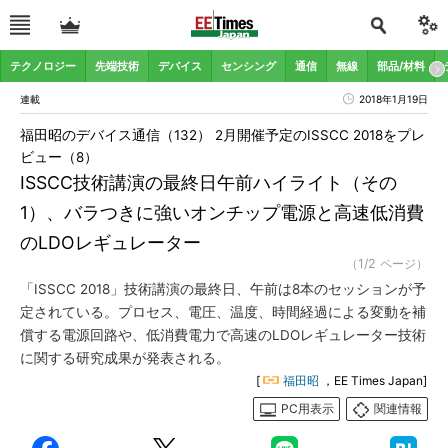
テクノロジー
先端技術
デバイス
センシング
通信
無線
部品/材料
連載
2018年1月19日
福田昭のデバイス通信（132） 2月開催予定のISSCC 2018をプレ
ビュー（8）
ISSCC技術講演の最終日午前ハイライト（その
1）、バラつきに強いオンチップ電源と高速低消費
のLDOレギュレーター
（1/2 ページ）
「ISSCC 2018」技術講演の最終日、午前は8本のセッションが予
定されている。プロセス、電圧、温度、時間経過による変動を補
償する電源回路や、低消費電力で高速のLDOレギュレーター技術
に関する研究成果が発表される。
[
福田昭
，EE Times Japan]
PC用表示
関連情報