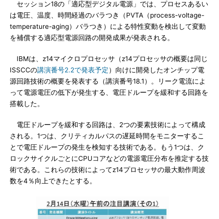
セッション18の「適応型デジタル電源」では、プロセスあるい
は電圧、温度、時間経過のバラつき（PVTA（process-voltage-
temperature-aging）バラつき）による特性変動を検出して変動
を補償する適応型電源回路の開発成果が発表される。
IBMは、z14マイクロプロセッサ（z14プロセッサの概要は同じ
ISSCCの
講演番号2.2で発表予定
）向けに開発したオンチップ電
源回路技術の概要を発表する（講演番号18.1）。リーク電流によ
って電源電圧の低下が発生する、電圧ドループを緩和する回路を
搭載した。
電圧ドループを緩和する回路は、2つの要素技術によって構成
される。1つは、クリティカルパスの遅延時間をモニターするこ
とで電圧ドループの発生を検知する技術である。もう1つは、ク
ロックサイクルごとにCPUコアなどの電源電圧分布を推定する技
術である。これらの技術によってz14プロセッサの最大動作周波
数を4％向上できたとする。