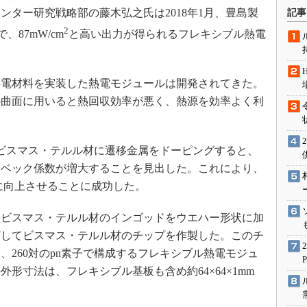
術を知る
ンター研究戦略部の藤木弘之氏は2018年1月、豊島製
記事
エンジニア”が仕掛けた社内
2
87mW/cm
と高い出力が得られるフレキシブル熱電
念の180日
。
ションは日本を救うのか
IoT通信
電材料を実装した熱電モジュールは開発されてきた。
の曲面に用いると熱回収効率が悪く、熱源を効率よく利
ナリスト「未来展望」
愛されないエンジニア」の
行動論
ビスマス・テルル材に遷移金属をドーピングすると、
ーベック係数が増大することを見出した。これにより、
倍に向上させることに成功した。
型ビスマス・テルル材のインゴッドをウエハー形状に加
どしてビスマス・テルル材のチップを作製した。このチ
、260対のpn素子で構成するフレキシブル熱電モジュ
形寸法は、フレキシブル基板も含め約64×64×1mm