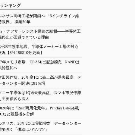
ランキング
ルネサス高崎工場が閉鎖へ 「6インチライン維
持限界」 操業50年
He・ナフサ・レジスト逼迫の続報――半導体工
場停止が回避できている理由
令和8年熊本地震、半導体メーカー工場の対応
状況【8/4 19時10分更新】
27年メモリ市場 DRAMは逼迫継続、NANDは
供給緩和へ
村田製作所、26年度1Qは売上高が過去最高 デ
ータセンター関連は81％増
ソニー半導体は1Q過去最高益、スマホ市況停滞
も主要顧客ら拡大
2026年は「2nm商用化元年」 Panther Lake搭載
PCなど最新機を分解
ルネサス、26年2Qは増収増益 データセンター
需要強く「供給はパツパツ」