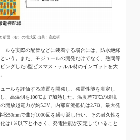
と断面（右）の模式図 出典：産総研
ールを実際の配管などに装着する場合には、防水絶縁
るという。また、モジュールの開発だけでなく、熱間等
ピングしたn型ビスマス・テルル材のインゴットを大
う。
ュールを評価する装置を開発し、発電性能を測定し
し、高温側を100℃まで加熱した。温度差70℃の環境
開放起電力が約5.3V、内部直流抵抗は2.7Ω、最大発
径50mmで曲げ1000回を繰り返し行い、その耐久性を
化は1％以下と小さく、発電性能が安定していること