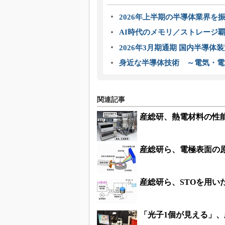
2026年上半期の半導体業界を振
AI時代のメモリ／ストレージ覇
2026年3月期通期 国内半導体
身近な半導体技術 ～電気・電
関連記事
産総研、熱電材料の性
産総研ら、電極表面の
産総研ら、STOを用い
「光子1個が見える」