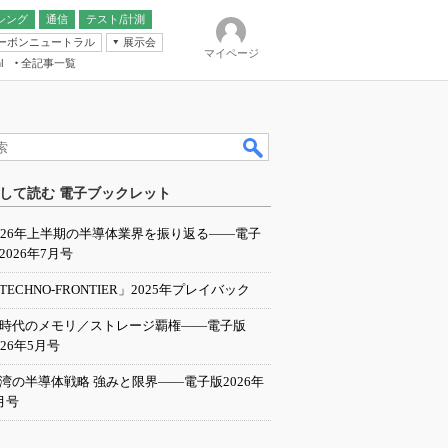
シング
通信
テスト/計測
ーボンニュートラル
展示会
マイページ
全記事一覧
l
ンピューティング
して読む 電子ブックレット
IER
026年上半期の半導体業界を振り返る――電子
2026年7月号
TECHNO-FRONTIER」2025年プレイバック
I時代のメモリ／ストレージ覇権――電子版
026年5月号
湾の半導体戦略 強みと限界――電子版2026年
月号