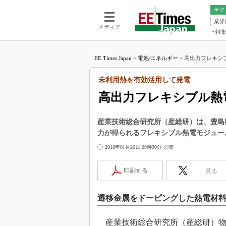
テク
業界
電池／エネル
ア
メディア
特
メ
福田昭の
LS
EE Times Japan
>
電池/エネルギー
>
高出力フレキシブ
福田昭の
マ
湯之上隆
未利用熱を有効活用して発電
FP
大山聡の
高出力フレキシブル熱
大原雄介
ック
産業技術総合研究所（産総研）は、豊島製
リタイア
力が得られるフレキシブル熱電モジュー
学漂流記
2018年01月26日 09時30分 公開
世界を「
踊るバズワ
印刷する
見る
Buzzwo
この10
遷移金属をドーピングした熱電材
で起こる
製品分解
産業技術総合研究所（産総研）物