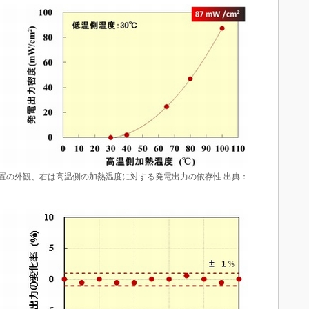
置の外観、右は高温側の加熱温度に対する発電出力の依存性 出典：