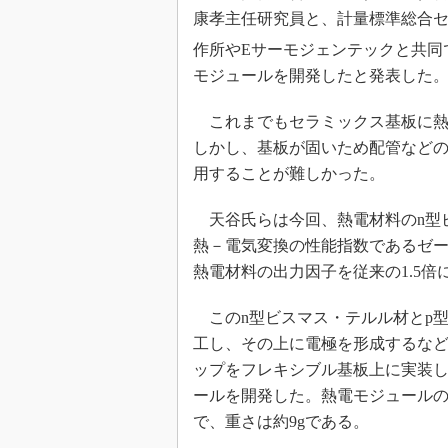
光伝送技
康孝主任研究員と、計量標準総合セ
“異端児
作所やEサーモジェンテックと共同で、
改革、執
モジュールを開発したと発表した
イノベー
JASA発
これまでもセラミックス基板に熱
しかし、基板が固いため配管など
IHSア
用することが難しかった。
「英語に
ための新
天谷氏らは今回、熱電材料のn型
熱－電気変換の性能指数であるゼ
熱電材料の出力因子を従来の1.5
このn型ビスマス・テルル材とp
工し、その上に電極を形成するな
ップをフレキシブル基板上に実装し
ールを開発した。熱電モジュールの外
で、重さは約9gである。