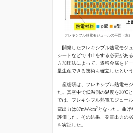
フレキシブル熱電モジュールの平面（左）
開発したフレキシブル熱電モジュ
シートなどで封止をする必要があ
方加圧法によって、遷移金属をドー
量生産できる技術も確立したとい
産総研は、フレキシブル熱電モジ
た。真空中で低温側の温度を30℃と
では、フレキシブル熱電モジュールの
2
電出力は87mW/cm
となった。曲げ半
評価した。その結果、発電出力の劣
を実証した。