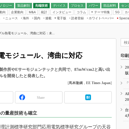
ノロジー
製品解剖
先端技術
デバイス
プロセス
パワー
部品材料
セン
動向
企業動向
統計
インタビュー
コラム
テーマ特集
カ
M&A
5G
ギー
ナログ
無線
集
ニュース
海外
国内
連載
電子版
読者登録
ホワイトペーパー
Specia
フィジカルAI
IoT・エッジコ
モリ
EXPO
Microchip情報
ストレージ通信
EE Times Japan×EDN Japan統合電
エッジAI
子版
I
SEMICON Japan
ル熱電モジュール、湾曲に対応：未...
デバイス通信
パワーエレクトロニクス
電子ブックレット
イコン
CEATEC
のナノフォーカス
半導体後工程
GA
EdgeTech＋
業界スコープ
電モジュール、湾曲に対応
読者調査（EE Times Research）
印刷
TECHNO-FRONT
のエレ・組み込みプレイバ
カーボンニュートラル
2
人とくるま展
作所やEサーモジェンテックと共同で、87mW/cm2と高い出
版
IoT
直前エンジニアの社会人大
ルを開発したと発表した。
電源設計（EDN Japan）
[
馬本隆綱
，
EE Times Japan
]
「
数字」で回してみよう
エレクトロニクス入門（EDN
A
Japan）
ード ～Behind the
Share
2
rd
年で起こったこと、次の10年
台
料の量産技術も確立
こと
4
で探るアジアの新トレンド
理計測標準研究部門応用電気標準研究グループの天谷