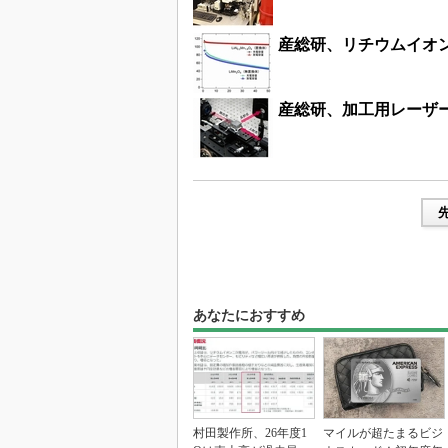
産総研、リチウムイオ
産総研、加工用レーザ
あなたにおすすめ
村田製作所、26年度1
マイルが超たまるビジ