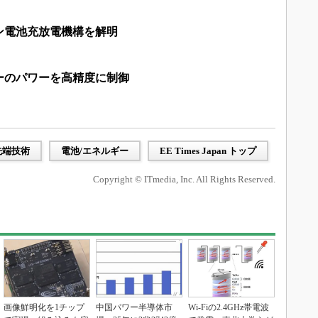
ン電池充放電機構を解明
ーのパワーを高精度に制御
先端技術
電池/エネルギー
EE Times Japan トップ
Copyright © ITmedia, Inc. All Rights Reserved.
画像鮮明化を1チップ
中国パワー半導体市
Wi-Fiの2.4GHz帯電波