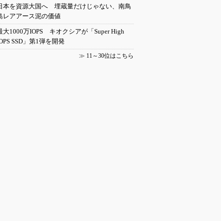
日本を資源大国へ 埋蔵量だけじゃない、南鳥
島レアアース泥の価値
最大1000万IOPS キオクシアが「Super High
IOPS SSD」第1弾を開発
≫
11～30位はこちら