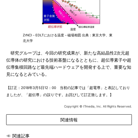
ZrNCl－EDLTにおける温度－磁場相図 出典：東京大学、東
北大学
研究グループは、今回の研究成果が、新たな高結晶性2次元超
伝導体の研究における技術基盤になるとともに、超伝導素子や超
伝導集積回路など最先端ハードウェアを開発する上で、重要な知
見になるとみている。
【訂正：2018年3月5日12：00 当初の記事では「超電導」と表記しており
ましたが、「超伝導」の誤りです。お詫びして訂正致します。】
Copyright © ITmedia, Inc. All Rights Reserved.
関連情報
関連記事