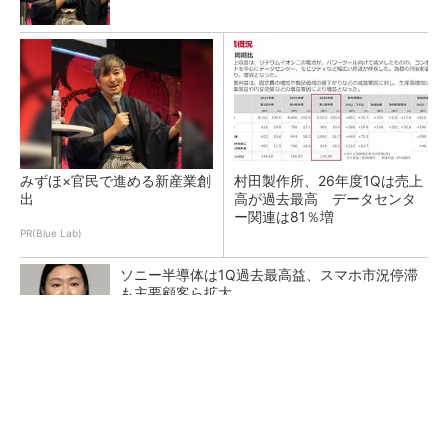
みずほ×官民で進める新産業創
村田製作所、26年度1Qは売上
出
高が過去最高 データセンタ
ー関連は81％増
PR(Blue Lab)
ソニー半導体は1Q過去最高益、スマホ市況停滞
も主要顧客ら拡大
トランスと平滑コイルを「一体化」 電源サイズ
を3分の2に