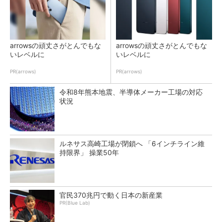
arrowsの頑丈さがとんでもな
arrowsの頑丈さがとんでもな
いレベルに
いレベルに
PR(arrows)
PR(arrows)
令和8年熊本地震、半導体メーカー工場の対応
状況
ルネサス高崎工場が閉鎖へ 「6インチライン維
持限界」 操業50年
官民370兆円で動く日本の新産業
PR(Blue Lab)