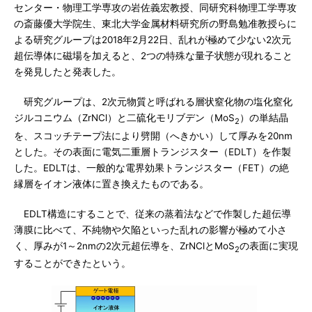
センター・物理工学専攻の岩佐義宏教授、同研究科物理工学専攻
の斎藤優大学院生、東北大学金属材料研究所の野島勉准教授らに
よる研究グループは2018年2月22日、乱れが極めて少ない2次元
超伝導体に磁場を加えると、2つの特殊な量子状態が現れること
を発見したと発表した。
研究グループは、2次元物質と呼ばれる層状窒化物の塩化窒化
ジルコニウム（ZrNCl）と二硫化モリブデン（MoS
）の単結晶
2
を、スコッチテープ法により劈開（へきかい）して厚みを20nm
とした。その表面に電気二重層トランジスター（EDLT）を作製
した。EDLTは、一般的な電界効果トランジスター（FET）の絶
縁層をイオン液体に置き換えたものである。
EDLT構造にすることで、従来の蒸着法などで作製した超伝導
薄膜に比べて、不純物や欠陥といった乱れの影響が極めて小さ
く、厚みが1～2nmの2次元超伝導を、ZrNClとMoS
の表面に実現
2
することができたという。