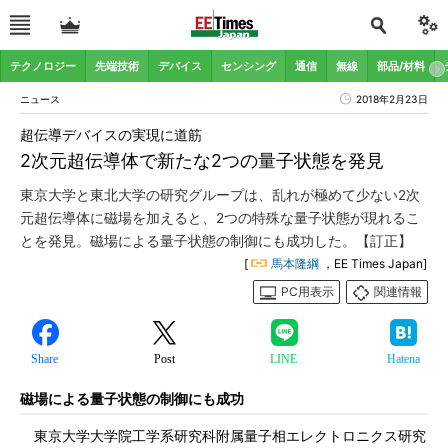
テクノロジー
先端技術
デバイス
センシング
通信
無線
部品/材料
ニュース
2018年2月23日
超伝導デバイスの実現に道筋
2次元超伝導体で新たな2つの量子状態を発見
東京大学と東北大学の研究グループは、乱れが極めて少ない2次
元超伝導体に磁場を加えると、2つの特殊な量子状態が現れるこ
とを発見。磁場による量子状態の制御にも成功した。【訂正】
[
馬本隆綱
，EE Times Japan]
PC用表示
関連情報
Share
Post
LINE
Hatena
磁場による量子状態の制御にも成功
東京大学大学院工学系研究科附属量子相エレクトロニクス研究