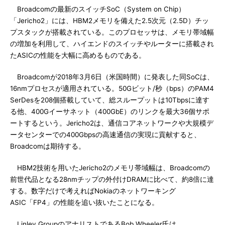
Broadcomの最新のスイッチSoC（System on Chip）
「Jericho2」には、HBM2メモリを備えた2.5次元（2.5D）チッ
プスタックが搭載されている。このプロセッサは、メモリ帯域幅
の増加を利用して、ハイエンドのスイッチやルーターに搭載され
たASICの性能を大幅に高めるものである。
Broadcomが2018年3月6日（米国時間）に発表した同SoCは、
16nmプロセスが適用されている。50Gビット/秒（bps）のPAM4
SerDesを208個搭載していて、総スループットは10Tbpsに達す
る他、400Gイーサネット（400GbE）のリンクを最大36個サポ
ートするという。Jericho2は、通信コアネットワークや大規模デ
ータセンターでの400Gbpsの高速通信の実現に貢献すると、
Broadcomは期待する。
HBM2技術を用いたJericho2のメモリ帯域幅は、Broadcomの
前世代品となる28nmチップの外付けDRAMに比べて、約8倍に達
する。数字だけで考えればNokiaのネットワーキング
ASIC「FP4」の性能を追い抜いたことになる。
Linley GroupのアナリストであるBob Wheeler氏は、