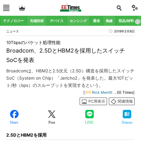
テクノロジー
先端技術
デバイス
センシング
通信
無線
部品/材料
ニュース
2018年3月8日
10Tbpsのパケット処理性能
Broadcom、2.5DとHBM2を採用したスイッチ
SoCを発表
Broadcomは、HBM2と2.5次元（2.5D）構造を採用したスイッチ
SoC（System on Chip）「Jericho2」を発表した。最大10Tビッ
ト/秒（bps）のスループットを実現するという。
[
Rick Merritt
，EE Times]
PC用表示
関連情報
Share
Post
LINE
Hatena
2.5DとHBM2を採用