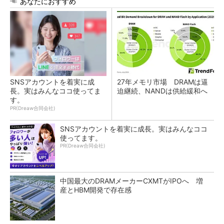
あなたにおすすめ
SNSアカウントを着実に成
27年メモリ市場 DRAMは逼
長。実はみんなココ使ってま
迫継続、NANDは供給緩和へ
す。
PR(Dreaw合同会社)
SNSアカウントを着実に成長。実はみんなココ
使ってます。
PR(Dreaw合同会社)
中国最大のDRAMメーカーCXMTがIPOへ 増
産とHBM開発で存在感