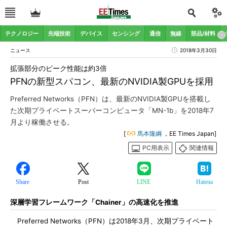
テクノロジー
先端技術
デバイス
センシング
通信
無線
部品/材料
ニュース
2018年3月30日
拡張部分のピーク性能は約3倍
PFNの新型スパコン、最新のNVIDIA製GPUを採用
Preferred Networks（PFN）は、最新のNVIDIA製GPUを搭載し
た次期プライベートスーパーコンピュータ「MN-1b」を2018年7
月より稼働させる。
[
馬本隆綱
，EE Times Japan]
PC用表示
関連情報
Share
Post
LINE
Hatena
深層学習フレームワーク「Chainer」の高速化を推進
Preferred Networks（PFN）は2018年3月、次期プライベート