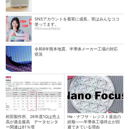
SNSアカウントを着実に成長。実はみんなココ
使ってます。
PR(Dreaw合同会社)
令和8年熊本地震、半導体メーカー工場の対応
状況
村田製作所、26年度1Qは売上
He・ナフサ・レジスト逼迫の
高が過去最高 データセンタ
続報――半導体工場停止が回
ー関連は81％増
避できている理由