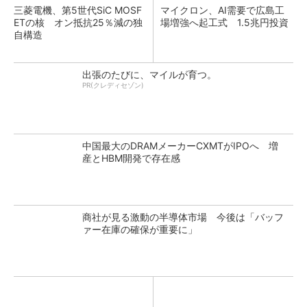
三菱電機、第5世代SiC MOSF
マイクロン、AI需要で広島工
ETの核 オン抵抗25％減の独
場増強へ起工式 1.5兆円投資
自構造
出張のたびに、マイルが育つ。
PR(クレディセゾン)
中国最大のDRAMメーカーCXMTがIPOへ 増
産とHBM開発で存在感
商社が見る激動の半導体市場 今後は「バッフ
ァー在庫の確保が重要に」