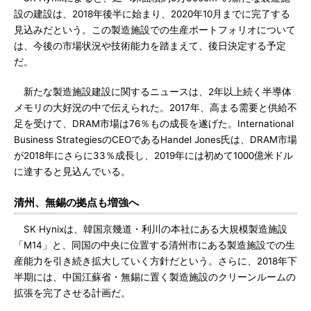
設の建設は、2018年後半に始まり、2020年10月までに完了する
見込みだという。この製造施設での生産ポートフォリオについて
は、今後の市場状況や技術能力を踏まえて、後日決定する予定
だ。
新たな製造施設建設に関するニュースは、2年以上続く半導体
メモリの大好況の中で伝えられた。2017年、高まる需要と供給不
足を受けて、DRAM市場は76％もの成長を遂げた。International
Business StrategiesのCEOであるHandel Jones氏は、DRAM市場
が2018年にさらに33％成長し、2019年には初めて1000億米ドル
に達すると見込んでいる。
清州、無錫の拠点も増強へ
SK Hynixは、韓国京幾道・利川の本社にある大規模製造施設
「M14」と、同国の中央に位置する清州市にある製造施設での生
産能力を引き続き拡大していく方針だという。さらに、2018年下
半期には、中国江蘇省・無錫に置く製造施設のクリーンルームの
拡張を完了させる計画だ。