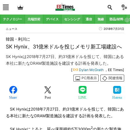
テクノロジー
先端技術
デバイス
センシング
通信
無線
部品/材料
ニュース
2018年7月31日
韓国・利川に
SK Hynix、31億米ドルを投じメモリ新工場建設へ
SK Hynixは2018年7月27日、約31億米ドルを投じて、韓国にある
本社に新たなDRAM製造施設を建設する計画を発表した。
[
Dylan McGrath
，EE Times]
PC用表示
関連情報
Share
Post
LINE
Hatena
SK Hynixは2018年7月27日、約31億米ドルを投じて、韓国にあ
る本社に新たなDRAM製造施設を建設する計画を発表した。
2
SK Hynixによると、延べ床面積約5万3000m
の新たな製造施