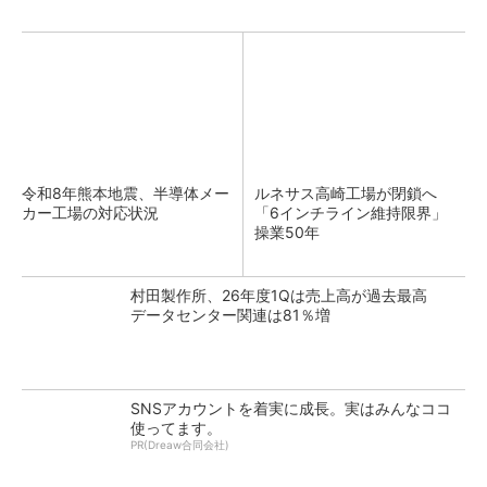
令和8年熊本地震、半導体メー
ルネサス高崎工場が閉鎖へ
カー工場の対応状況
「6インチライン維持限界」
操業50年
村田製作所、26年度1Qは売上高が過去最高
データセンター関連は81％増
SNSアカウントを着実に成長。実はみんなココ
使ってます。
PR(Dreaw合同会社)