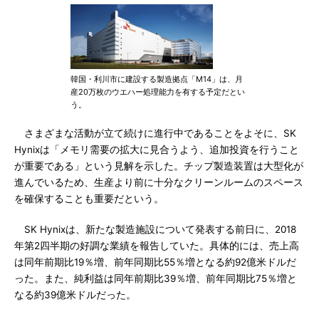
韓国・利川市に建設する製造拠点「M14」は、月
産20万枚のウエハー処理能力を有する予定だとい
う。
さまざまな活動が立て続けに進行中であることをよそに、SK
Hynixは「メモリ需要の拡大に見合うよう、追加投資を行うこと
が重要である」という見解を示した。チップ製造装置は大型化が
進んでいるため、生産より前に十分なクリーンルームのスペース
を確保することも重要だという。
SK Hynixは、新たな製造施設について発表する前日に、2018
年第2四半期の好調な業績を報告していた。具体的には、売上高
は同年前期比19％増、前年同期比55％増となる約92億米ドルだ
った。また、純利益は同年前期比39％増、前年同期比75％増と
なる約39億米ドルだった。