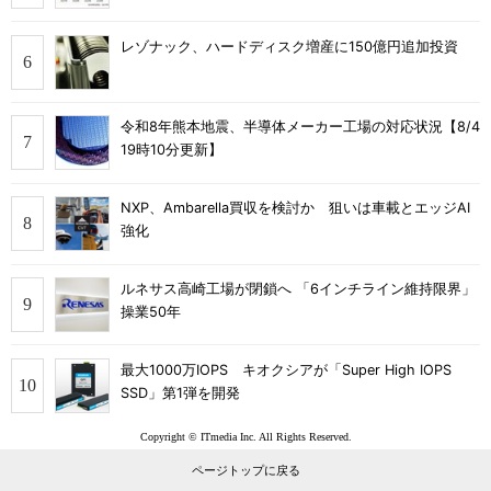
レゾナック、ハードディスク増産に150億円追加投資
令和8年熊本地震、半導体メーカー工場の対応状況【8/4
19時10分更新】
NXP、Ambarella買収を検討か 狙いは車載とエッジAI
強化
ルネサス高崎工場が閉鎖へ 「6インチライン維持限界」
操業50年
最大1000万IOPS キオクシアが「Super High IOPS
SSD」第1弾を開発
Copyright © ITmedia Inc. All Rights Reserved.
ページトップに戻る