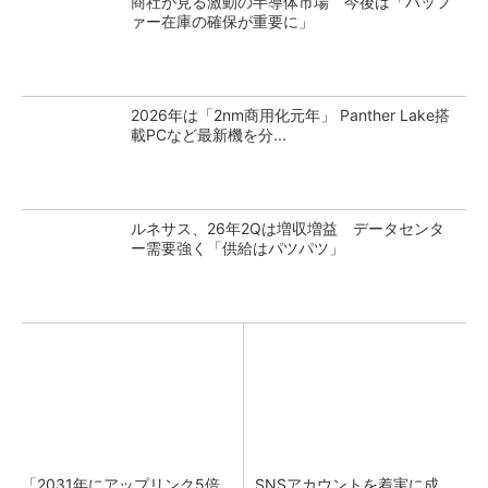
商社が見る激動の半導体市場 今後は「バッフ
ァー在庫の確保が重要に」
2026年は「2nm商用化元年」 Panther Lake搭
載PCなど最新機を分...
ルネサス、26年2Qは増収増益 データセンタ
ー需要強く「供給はパツパツ」
「2031年にアップリンク5倍
SNSアカウントを着実に成