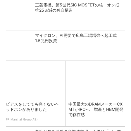
三菱電機、第5世代SiC MOSFETの核 オン抵
抗25％減の独自構造
マイクロン、AI需要で広島工場増強へ起工式
1.5兆円投資
ピアスをしてても痛くないヘ
中国最大のDRAMメーカーCX
ッドホンがありました
MTがIPOへ 増産とHBM開発
で存在感
PR(Marshall Group AB)