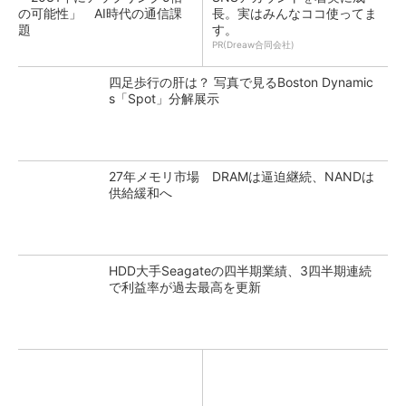
の可能性」 AI時代の通信課
長。実はみんなココ使ってま
題
す。
PR(Dreaw合同会社)
四足歩行の肝は？ 写真で見るBoston Dynamic
s「Spot」分解展示
27年メモリ市場 DRAMは逼迫継続、NANDは
供給緩和へ
HDD大手Seagateの四半期業績、3四半期連続
で利益率が過去最高を更新