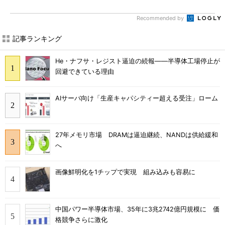
Recommended by
記事ランキング
He・ナフサ・レジスト逼迫の続報――半導体工場停止が
回避できている理由
AIサーバ向け「生産キャパシティー超える受注」ローム
27年メモリ市場 DRAMは逼迫継続、NANDは供給緩和
へ
画像鮮明化を1チップで実現 組み込みも容易に
中国パワー半導体市場、35年に3兆2742億円規模に 価
格競争さらに激化