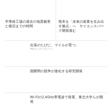
半導体工場の過去の地震被害
熊本を「未来の産業を生み出
と復旧までの時間
す拠点」へ サイエンスパー
ク開発進む
出張のたびに、マイルが育つ。
PR(クレディセゾン)
国際間の競争が激化する研究開発
Wi-Fiの2.4GHz帯電波で発電、東北大学らが開
発