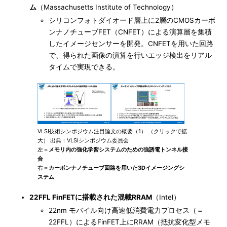
ム
（Massachusetts Institute of Technology）
シリコンフォトダイオード層上に2層のCMOSカーボ
ンナノチューブFET（CNFET）による演算層を集積
したイメージセンサーを開発。CNFETを用いた回路
で、得られた画像の演算を行いエッジ検出をリアル
タイムで実現できる。
VLSI技術シンポジウム注目論文の概要（1） （クリックで拡
大） 出典：VLSIシンポジウム委員会
左＝
メモリ内の強化学習システムのための強誘電トンネル接
合
右＝
カーボンナノチューブ回路を用いた3Dイメージングシ
ステム
22FFL FinFETに搭載された混載RRAM
（Intel）
22nm モバイル向け高速低消費電力プロセス（＝
22FFL）によるFinFET上にRRAM（抵抗変化型メモ