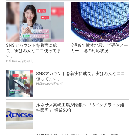
SNSアカウントを着実に成
令和8年熊本地震、半導体メー
長。実はみんなココ使ってま
カー工場の対応状況
す。
PR(Dreaw合同会社)
SNSアカウントを着実に成長。実はみんなココ
使ってます。
PR(Dreaw合同会社)
ルネサス高崎工場が閉鎖へ 「6インチライン維
持限界」 操業50年