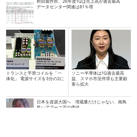
村田製作所、26年度1Qは売上高が過去最高
データセンター関連は81％増
トランスと平滑コイルを「一
ソニー半導体は1Q過去最高
体化」 電源サイズを3分の2に
益、スマホ市況停滞も主要顧
客ら拡大
日本を資源大国へ 埋蔵量だけじゃない、南鳥
島レアアース泥の価値
三菱電機、第5世代SiC MOSFETの核 オン抵