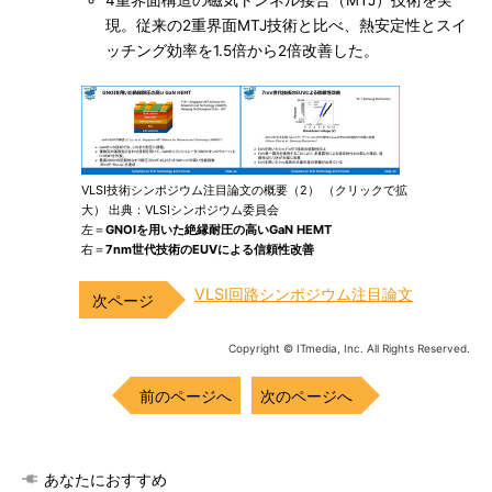
現。従来の2重界面MTJ技術と比べ、熱安定性とスイ
ッチング効率を1.5倍から2倍改善した。
VLSI技術シンポジウム注目論文の概要（2） （クリックで拡
大） 出典：VLSIシンポジウム委員会
左＝
GNOIを用いた絶縁耐圧の高いGaN HEMT
右＝
7nm世代技術のEUVによる信頼性改善
VLSI回路シンポジウム注目論文
Copyright © ITmedia, Inc. All Rights Reserved.
前のページへ
次のページへ
あなたにおすすめ