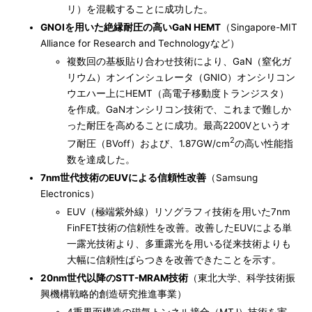
リ）を混載することに成功した。
GNOIを用いた絶縁耐圧の高いGaN HEMT
（Singapore-MIT
Alliance for Research and Technologyなど）
複数回の基板貼り合わせ技術により、GaN（窒化ガ
リウム）オンインシュレータ（GNIO）オンシリコン
ウエハー上にHEMT（高電子移動度トランジスタ）
を作成。GaNオンシリコン技術で、これまで難しか
った耐圧を高めることに成功。最高2200Vというオ
2
フ耐圧（BVoff）および、1.87GW/cm
の高い性能指
数を達成した。
7nm世代技術のEUVによる信頼性改善
（Samsung
Electronics）
EUV（極端紫外線）リソグラフィ技術を用いた7nm
FinFET技術の信頼性を改善。改善したEUVによる単
一露光技術より、多重露光を用いる従来技術よりも
大幅に信頼性ばらつきを改善できたことを示す。
20nm世代以降のSTT-MRAM技術
（東北大学、科学技術振
興機構戦略的創造研究推進事業）
4重界面構造の磁気トンネル接合（MTJ）技術を実