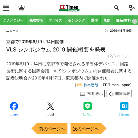
テクノロジー
先端技術
デバイス
センシング
通信
無線
部品/材料
ニュース
2019年4月19日
京都で2019年6月9～14日開催
VLSIシンポジウム 2019 開催概要を発表
（2/3 ページ）
2019年6月9～14日に京都市で開催される半導体デバイス／回路
技術に関する国際会議「VLSIシンポジウム」の開催概要に関する
記者説明会が2019年4月17日、東京都内で開催された。
[
竹本達哉
，EE Times Japan]
PC用表示
関連情報
Share
Post
LINE
Hatena
前のページへ
次のページへ