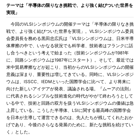
テーマは「半導体の限りなき挑戦で、より強く結びついた世界を
実現」
今回のVLSIシンポジウムの開催テーマは「半導体の限りなき挑
戦で、より強く結びついた世界を実現」。VLSIシンポジウム委員
会委員長を務める黒田忠広氏は「VLSIシンポジウムは、日米半導
体摩擦の中で、いかなる状況でも科学者、技術者はフランクに話
し合うべきという考えで始まった（技術シンポジウムが1981年
に、回路シンポジウムは1987年にスタート）。そして、最近では
米中貿易摩擦などが起こり、当初からのVLSIシンポジウムの開催
意義は深まり、重要性は増してきている。同時に、VLSIシンポジ
ウムは、ISSCC、IEDMといった国際学会に比べて、より将来に
向けた新しいアイデアが発表、議論される場。『ムーアの法則』
に代表されるシンプルな技術進化の時代がやがて終わろうとして
いる中で、技術と回路の双方を扱うVLSIシンポジウムの価値は急
上昇している。こうした半導体、LSIに関する最高峰の国際学会
を日本が主導して運営できるのは、先人たちが残してくれたおか
げであり、今後のさらなる発展のために、新たな挑戦を続けてい
く」とした。