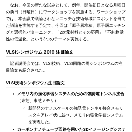
なお、今回の新たな試みとして、例年、開催初日となる月曜日
の前日（日曜日）にワークショップを実施する。ワークショップ
では、本会議で議論されないニッチな技術領域にスポットを当て
た議論を実施する予定で、今回は「原子層堆積、原子層エッチン
グと選択的パターニング」「2次元材料とその応用」「不純物活
性の低温化」という3つのテーマを実施する。
VLSIシンポジウム 2019 注目論文
記者説明会では、VLSI技術、VLSI回路の両シンポジウムの注
目論文も紹介された。
VLSI技術シンポジウム注目論文
メモリ内の強化学習システムのための強誘電トンネル接合
（東芝、東芝メモリ）
新開発のナノスケールの強誘電トンネル接合メモリ
スタをアレイ状に並べ、メモリ内強化学習システム
を実現した。
カーボンナノチューブ回路を用いた3Dイメージングシステ