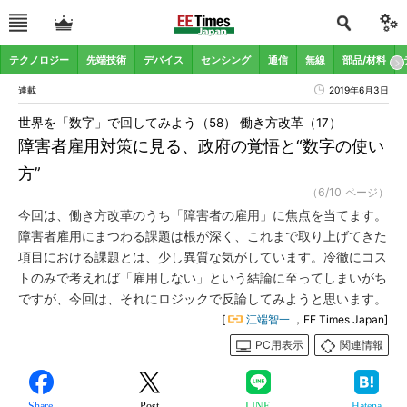
テクノロジー
先端技術
デバイス
センシング
通信
無線
部品/材料
連載
2019年6月3日
世界を「数字」で回してみよう（58） 働き方改革（17）
障害者雇用対策に見る、政府の覚悟と“数字の使い
方”
（6/10 ページ）
今回は、働き方改革のうち「障害者の雇用」に焦点を当てます。
障害者雇用にまつわる課題は根が深く、これまで取り上げてきた
項目における課題とは、少し異質な気がしています。冷徹にコス
トのみで考えれば「雇用しない」という結論に至ってしまいがち
ですが、今回は、それにロジックで反論してみようと思います。
[
江端智一
，EE Times Japan]
PC用表示
関連情報
Share
Post
LINE
Hatena