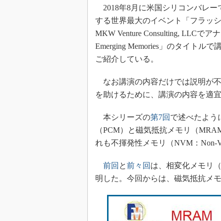
光伝送技
2018年8月に米国シリコンバレ
“異端児
する世界最大のイベント「フラッシュメモリ
改革、執
MKW Venture Consulting, LL
イノベー
Emerging Memories」の
JASA発
ご紹介している。
IHSア
なお講演の内容だけでは説明が不
「英語に
を助けるために、講演の内容を適
ための新
本シリーズの
第7回
で述べたよう
（PCM）と磁気抵抗メモリ（MRA
れも不揮発性メモリ（NVM：Non-Vola
前回
と
前々回
は、相変化メモリ（P
明した。今回からは、磁気抵抗メモ