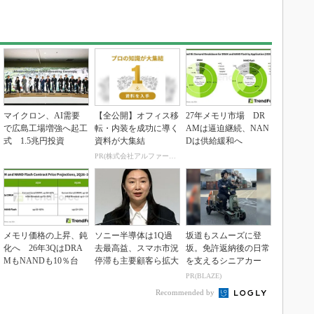
マイクロン、AI需要
【全公開】オフィス移
27年メモリ市場 DR
で広島工場増強へ起工
転・内装を成功に導く
AMは逼迫継続、NAN
式 1.5兆円投資
資料が大集結
Dは供給緩和へ
PR(株式会社アルファーテクノ)
メモリ価格の上昇、鈍
ソニー半導体は1Q過
坂道もスムーズに登
化へ 26年3QはDRA
去最高益、スマホ市況
坂。免許返納後の日常
MもNANDも10％台
停滞も主要顧客ら拡大
を支えるシニアカー
PR(BLAZE)
Recommended by