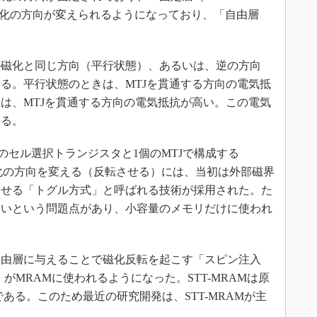
は磁化の方向が変えられるようになっており、「自由層
磁化と同じ方向（平行状態）、あるいは、逆の方向
る。平行状態のときは、MTJを貫通する方向の電気抵
は、MTJを貫通する方向の電気抵抗が高い。この電気
する。
のセル選択トランジスタと1個のMTJで構成する
磁化の方向を変える（反転させる）には、当初は外部磁界
させる「トグル方式」と呼ばれる技術が採用された。た
しいという問題点があり、小容量のメモリだけに使われ
由層に与えることで磁化反転を起こす「スピン注入
que）方式」がMRAMに使われるようになった。STT-MRAMは原
である。このため最近の研究開発は、STT-MRAMが主