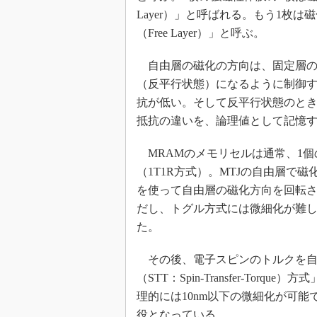
Layer）」と呼ばれる。もう1枚
（Free Layer）」と呼ぶ。
自由層の磁化の方向は、固定層の
（反平行状態）になるように制御す
抗が低い。そして反平行状態のとき
抵抗の違いを、論理値として記憶
MRAMのメモリセルは通常、1個
（1T1R方式）。MTJの自由層で
を使って自由層の磁化方向を回転
だし、トグル方式には微細化が難
た。
その後、電子スピンのトルクを自
（STT：Spin-Transfer-Tor
理的には10nm以下の微細化が可能
役となっている。