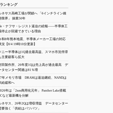
ランキング
ルネサス高崎工場が閉鎖へ 「6インチライン維
持限界」 操業50年
He・ナフサ・レジスト逼迫の続報――半導体工
場停止が回避できている理由
令和8年熊本地震、半導体メーカー工場の対応
状況【8/4 19時10分更新】
ソニー半導体は1Q過去最高益、スマホ市況停滞
も主要顧客ら拡大
村田製作所、26年度1Qは売上高が過去最高 デ
ータセンター関連は81％増
27年メモリ市場 DRAMは逼迫継続、NANDは
供給緩和へ
2026年は「2nm商用化元年」 Panther Lake搭載
PCなど最新機を分解
ルネサス、26年2Qは増収増益 データセンター
需要強く「供給はパツパツ」