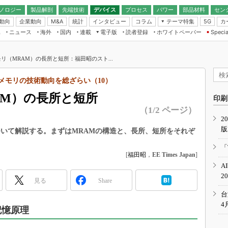
ノロジー
製品解剖
先端技術
デバイス
プロセス
パワー
部品材料
セン
動向
企業動向
統計
インタビュー
コラム
テーマ特集
カ
M&A
5G
ギー
ナログ
無線
集
ニュース
海外
国内
連載
電子版
読者登録
ホワイトペーパー
Specia
フィジカルAI
IoT・エッジコ
モリ
EXPO
Microchip情報
ストレージ通信
EE Times Japan×EDN Japan統合電
エッジAI
子版
I
SEMICON Japan
リ（MRAM）の長所と短所：福田昭のスト...
デバイス通信
パワーエレクトロニクス
電子ブックレット
イコン
CEATEC
のナノフォーカス
体メモリの技術動向を総ざらい（10）
半導体後工程
GA
EdgeTech＋
業界スコープ
AM）の長所と短所
読者調査（EE Times Research）
印刷
TECHNO-FRONT
のエレ・組み込みプレイバ
（1/2 ページ）
カーボンニュートラル
2
人とくるま展
版
IoT
直前エンジニアの社会人大
ついて解説する。まずはMRAMの構造と、長所、短所をそれぞ
電源設計（EDN Japan）
「
数字」で回してみよう
[
福田昭
，
EE Times Japan
]
エレクトロニクス入門（EDN
A
Japan）
ード ～Behind the
2
rd
見る
Share
年で起こったこと、次の10年
台
こと
4
記憶原理
で探るアジアの新トレンド