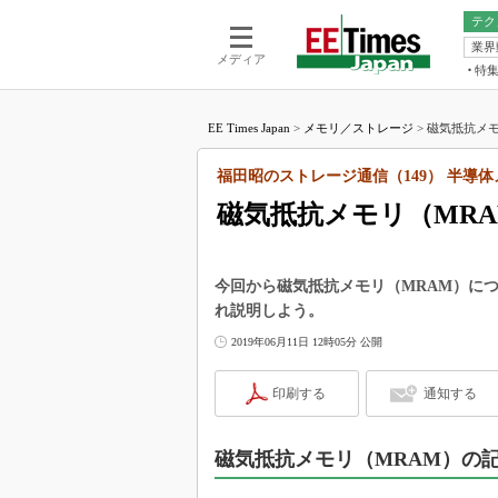
テク
業界
電池／エネル
ア
メディア
特
メ
福田昭の
LS
EE Times Japan
>
メモリ／ストレージ
>
磁気抵抗メモ
福田昭の
マ
湯之上隆
福田昭のストレージ通信（149） 半導
FP
大山聡の
磁気抵抗メモリ（MR
大原雄介
ック
リタイア
今回から磁気抵抗メモリ（MRAM）に
学漂流記
れ説明しよう。
世界を「
2019年06月11日 12時05分 公開
踊るバズワ
Buzzwo
印刷する
通知する
この10
で起こる
磁気抵抗メモリ（MRAM）の
製品分解