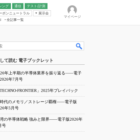
シング
通信
テスト/計測
ーボンニュートラル
展示会
マイページ
全記事一覧
l
ンピューティング
して読む 電子ブックレット
IER
026年上半期の半導体業界を振り返る――電子
2026年7月号
TECHNO-FRONTIER」2025年プレイバック
I時代のメモリ／ストレージ覇権――電子版
026年5月号
湾の半導体戦略 強みと限界――電子版2026年
月号