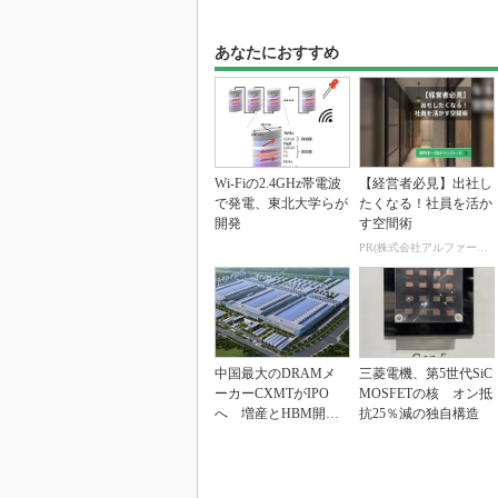
あなたにおすすめ
Wi-Fiの2.4GHz帯電波
【経営者必見】出社し
で発電、東北大学らが
たくなる！社員を活か
開発
す空間術
PR(株式会社アルファーテクノ)
中国最大のDRAMメ
三菱電機、第5世代SiC
ーカーCXMTがIPO
MOSFETの核 オン抵
へ 増産とHBM開発
抗25％減の独自構造
で存在感