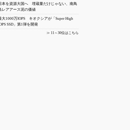
日本を資源大国へ 埋蔵量だけじゃない、南鳥
島レアアース泥の価値
最大1000万IOPS キオクシアが「Super High
IOPS SSD」第1弾を開発
≫
11～30位はこちら