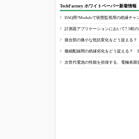
TechFactory ホワイトペーパー新着情報
DAQ用?Moduleで状態監視用の絶縁
計測器アプリケーションにおいて7.5桁
接合部の微小な抵抗変化をどう捉える？
微細配線間の絶縁劣化をどう捉える？ 
次世代電池の性能を担保する、電極表面