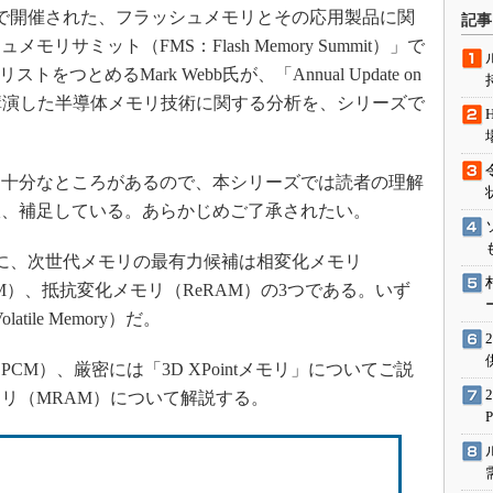
術を知る
ーで開催された、フラッシュメモリとその応用製品に関
記事
エンジニア”が仕掛けた社内
サミット（FMS：Flash Memory Summit）」で
念の180日
CでアナリストをつとめるMark Webb氏が、「Annual Update on
ションは日本を救うのか
タイトルで講演した半導体メモリ技術に関する分析を、シリーズで
IoT通信
ナリスト「未来展望」
十分なところがあるので、本シリーズでは読者の理解
愛されないエンジニア」の
宜、補足している。あらかじめご了承されたい。
行動論
に、次世代メモリの最有力候補は相変化メモリ
M）、抵抗変化メモリ（ReRAM）の3つである。いず
tile Memory）だ。
CM）、厳密には「3D XPointメモリ」についてご説
リ（MRAM）について解説する。