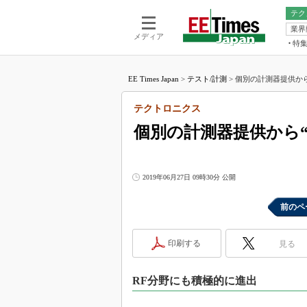
テク
業界
電池／エネル
ア
メディア
特
メ
福田昭の
LS
EE Times Japan
>
テスト/計測
>
個別の計測器提供から
福田昭の
マ
湯之上隆
テクトロニクス
FP
大山聡の
個別の計測器提供から
大原雄介
ック
リタイア
2019年06月27日 09時30分 公開
学漂流記
前のペ
世界を「
踊るバズワ
Buzzwo
印刷する
見る
この10
で起こる
RF分野にも積極的に進出
製品分解