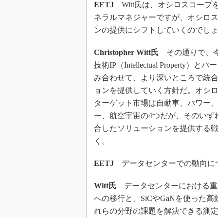
光伝送技
EETJ
Witt氏は、オシロスコープを
ネラルマネジャーですが、オシロ
“異端児
改革、執
ンの提供にシフトしていくのでし
イノベー
Christopher Witt氏
その通りで、今後は
JASA発
技術IP（Intellectual Propert
IHSア
み合わせて、より深いところで統
「英語に
ョンを提供していく方針だ。オシ
ための新
ターゲット市場は自動車、パワー
ー、航空宇宙の4つだが、そのいず
合したソリューションを提供する
く。
EETJ
データセンターでの動向に
Witt氏
データセンターにおける重要なト
への移行と、SiCやGaNを使っ
れらの分野の課題を解決できる測