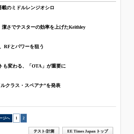
搭載のミドルレンジオシロ
さでテスターの効率を上げたKeithley
応え、RFとパワーを狙う
トも変わる、「OTA」が重要に
ドルクラス・スペアナ”を発表
ージへ
1
|
2
テスト/計測
EE Times Japan トップ