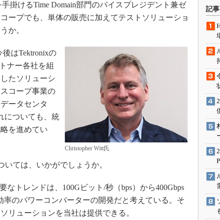
術を知る
手掛けるTime Domain部門のバイスプレジデント兼ゼ
記事
スコープでも、単体の販売に加えてテストソリューショ
エンジニア”が仕掛けた社内
念の180日
ょうか。
ションは日本を救うのか
Tektronixの
IoT通信
y）とパートナー各社を組
ナリスト「未来展望」
合したソリューシ
愛されないエンジニア」の
ロスコープ事業の
行動論
、データセンタ
れについても、統
戦略を進めてい
Christopher Witt氏
ついては、いかがでしょうか。
レンドは、100Gビット/秒（bps）から400Gbps
た高効率のパワーコンバーターの開発だと考えている。そ
定ソリューションを当社は提供できる。