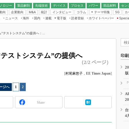
ノロジー
製品解剖
先端技術
デバイス
プロセス
パワー
部品材料
セン
動向
企業動向
統計
インタビュー
コラム
テーマ特集
カ
M&A
5G
ギー
ナログ
無線
集
ニュース
海外
国内
連載
電子版
読者登録
ホワイトペーパー
Specia
フィジカルAI
IoT・エッジコ
モリ
EXPO
Microchip情報
ストレージ通信
EE Times Japan×EDN Japan統合電
エッジAI
子版
I
SEMICON Japan
“テストシステム”の提供へ：...
デバイス通信
パワーエレクトロニクス
電子ブックレット
イコン
CEATEC
のナノフォーカス
半導体後工程
GA
EdgeTech＋
業界スコープ
“テストシステム”の提供へ
読者調査（EE Times Research）
印刷
TECHNO-FRONT
のエレ・組み込みプレイバ
（2/2 ページ）
カーボンニュートラル
2
人とくるま展
版
IoT
[
村尾麻悠子
，
EE Times Japan
]
直前エンジニアの社会人大
電源設計（EDN Japan）
「
ージへ
1
|
2
数字」で回してみよう
エレクトロニクス入門（EDN
A
Japan）
ード ～Behind the
2
rd
Share
年で起こったこと、次の10年
台
こと
4
で探るアジアの新トレンド