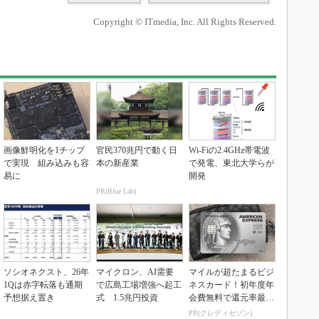
Copyright © ITmedia, Inc. All Rights Reserved.
画像鮮明化を1チップ
官民370兆円で動く日
Wi-Fiの2.4GHz帯電波
で実現 組み込みも容
本の新産業
で発電、東北大学らが
易に
開発
PR(Blue Lab)
ソシオネクスト、26年
マイクロン、AI需要
マイルが超たまるビジ
1Qは赤字転落も通期
で広島工場増強へ起工
ネスカード！初年度年
予想据え置き
式 1.5兆円投資
会費無料で還元率最大
1.125%
PR(クレディセゾン)