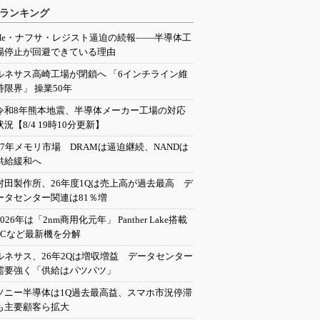
ランキング
He・ナフサ・レジスト逼迫の続報――半導体工
場停止が回避できている理由
ルネサス高崎工場が閉鎖へ 「6インチライン維
持限界」 操業50年
令和8年熊本地震、半導体メーカー工場の対応
状況【8/4 19時10分更新】
27年メモリ市場 DRAMは逼迫継続、NANDは
供給緩和へ
村田製作所、26年度1Qは売上高が過去最高 デ
ータセンター関連は81％増
2026年は「2nm商用化元年」 Panther Lake搭載
PCなど最新機を分解
ルネサス、26年2Qは増収増益 データセンター
需要強く「供給はパツパツ」
ソニー半導体は1Q過去最高益、スマホ市況停滞
も主要顧客ら拡大