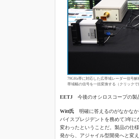
79GHz帯に対応した広帯域レーダー信号解析
帯域幅の信号を一括変換する（クリックで
EETJ
今後のオシロスコープの製
Witt氏
明確に答えるのがなかなか難し
バイスプレジデントを務めて3年に
変わったということだ。製品の仕
発から、アジャイル型開発へと変