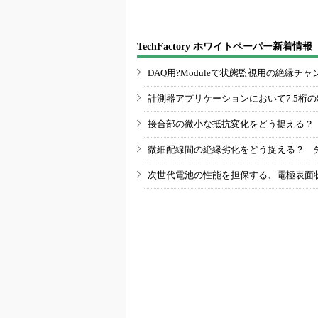
TechFactory ホワイトペーパー新着情報
DAQ用?Moduleで状態監視用の絶縁
計測器アプリケーションにおいて7.5桁
接合部の微小な抵抗変化をどう捉える？
微細配線間の絶縁劣化をどう捉える？ 
次世代電池の性能を担保する、電極表面