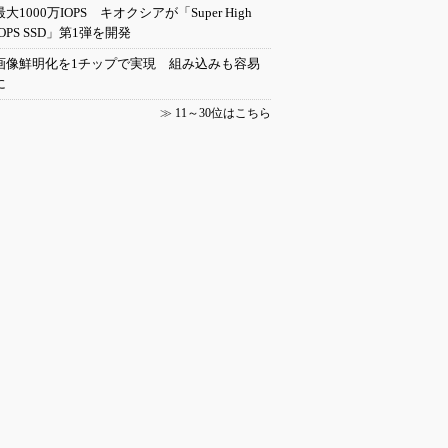
最大1000万IOPS キオクシアが「Super High
IOPS SSD」第1弾を開発
画像鮮明化を1チップで実現 組み込みも容易
に
≫
11～30位はこちら