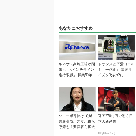
あなたにおすすめ
ルネサス高崎工場が閉
トランスと平滑コイル
鎖へ 「6インチライン
を「一体化」 電源サ
維持限界」 操業50年
イズを3分の2に
ソニー半導体は1Q過
官民370兆円で動く日
去最高益、スマホ市況
本の新産業
停滞も主要顧客ら拡大
PR(Blue Lab)