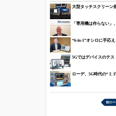
大型タッチスクリーン
「専用機は作らない」、潔
“6-in-1”オシロに手
5Gではデバイスのテス
ローデ、5G時代の“ミ
前のペ