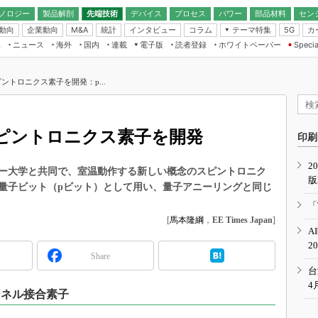
ノロジー
製品解剖
先端技術
デバイス
プロセス
パワー
部品材料
セン
動向
企業動向
統計
インタビュー
コラム
テーマ特集
カ
M&A
5G
ギー
ナログ
無線
集
ニュース
海外
国内
連載
電子版
読者登録
ホワイトペーパー
Specia
フィジカルAI
IoT・エッジコ
モリ
EXPO
Microchip情報
ストレージ通信
EE Times Japan×EDN Japan統合電
エッジAI
子版
I
SEMICON Japan
ントロニクス素子を開発：p...
デバイス通信
パワーエレクトロニクス
電子ブックレット
イコン
CEATEC
のナノフォーカス
半導体後工程
GA
EdgeTech＋
業界スコープ
ピントロニクス素子を開発
読者調査（EE Times Research）
印刷
TECHNO-FRONT
のエレ・組み込みプレイバ
カーボンニュートラル
2
人とくるま展
ー大学と共同で、室温動作する新しい概念のスピントロニク
版
IoT
直前エンジニアの社会人大
量子ビット（pビット）として用い、量子アニーリングと同じ
電源設計（EDN Japan）
「
数字」で回してみよう
[
馬本隆綱
，
EE Times Japan
]
エレクトロニクス入門（EDN
A
Japan）
ード ～Behind the
2
rd
Share
年で起こったこと、次の10年
台
こと
4
ンネル接合素子
で探るアジアの新トレンド