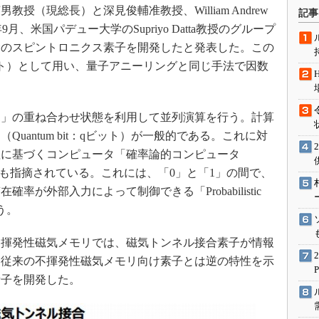
術を知る
（現総長）と深見俊輔准教授、William Andrew
記事
エンジニア”が仕掛けた社内
年9月、米国パデュー大学のSupriyo Datta教授のグループ
念の180日
念のスピントロニクス素子を開発したと発表した。この
ションは日本を救うのか
ト）として用い、量子アニーリングと同じ手法で因数
IoT通信
ナリスト「未来展望」
1」の重ね合わせ状態を利用して並列演算を行う。計算
愛されないエンジニア」の
uantum bit：qビット）が一般的である。これに対
行動論
理に基づくコンピュータ「確率論的コンピュータ
er）」の可能性も指摘されている。これには、「0」と「1」の間で、
が外部入力によって制御できる「Probabilistic
う。
揮発性磁気メモリでは、磁気トンネル接合素子が情報
、従来の不揮発性磁気メモリ向け素子とは逆の特性を示
素子を開発した。