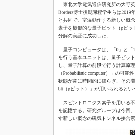
光伝送技
東北大学電気通信研究所の大野英男教授
“異端児
Borders博士後期課程学生らは2019
改革、執
と共同で、室温動作する新しい概
イノベー
素子を疑似的な量子ビット（pビッ
JASA発
分解の実証に成功した。
IHSア
量子コンピュータは、「0」と「
「英語に
を行う基本ユニットは、量子ビット（Q
ための新
し、量子計算の前段で行う計算原
（Probabilistic comput
状態が常に時間的に揺らぎ、その滞在確率
bit（pビット）」が用いられるとい
スピントロニクス素子を用いる不
を記憶する。研究グループは今回
す新しい概念の磁気トンネル接合