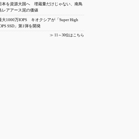
日本を資源大国へ 埋蔵量だけじゃない、南鳥
島レアアース泥の価値
最大1000万IOPS キオクシアが「Super High
IOPS SSD」第1弾を開発
≫
11～30位はこちら