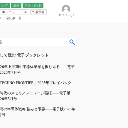
シング
通信
テスト/計測
ーボンニュートラル
展示会
マイページ
全記事一覧
l
ンピューティング
して読む 電子ブックレット
IER
026年上半期の半導体業界を振り返る――電子
2026年7月号
TECHNO-FRONTIER」2025年プレイバック
I時代のメモリ／ストレージ覇権――電子版
026年5月号
湾の半導体戦略 強みと限界――電子版2026年
月号