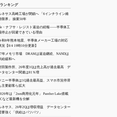
ランキング
ルネサス高崎工場が閉鎖へ 「6インチライン維
持限界」 操業50年
He・ナフサ・レジスト逼迫の続報――半導体工
場停止が回避できている理由
令和8年熊本地震、半導体メーカー工場の対応
状況【8/4 19時10分更新】
27年メモリ市場 DRAMは逼迫継続、NANDは
供給緩和へ
村田製作所、26年度1Qは売上高が過去最高 デ
ータセンター関連は81％増
ソニー半導体は1Q過去最高益、スマホ市況停滞
も主要顧客ら拡大
2026年は「2nm商用化元年」 Panther Lake搭載
PCなど最新機を分解
ルネサス、26年2Qは増収増益 データセンター
需要強く「供給はパツパツ」