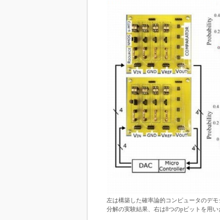
左は構築した確率論的コンピュータのデモシ
分解の実験結果、右は8つのpビットを用い