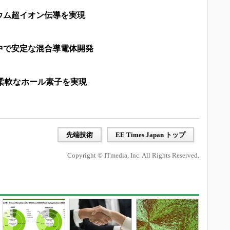
ウム超イオン伝導を実現
中で安定な混合導電体開発
で柔軟なホール素子を実現
先端技術
EE Times Japan トップ
Copyright © ITmedia, Inc. All Rights Reserved.