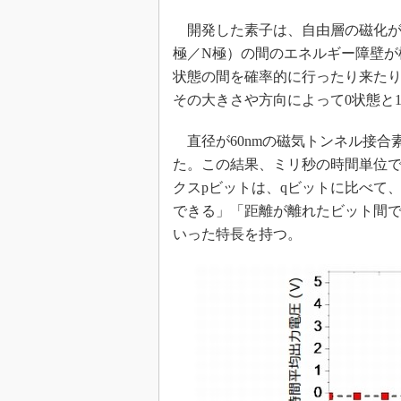
開発した素子は、自由層の磁化が
極／N極）の間のエネルギー障壁が
状態の間を確率的に行ったり来た
その大きさや方向によって0状態と
直径が60nmの磁気トンネル接合
た。この結果、ミリ秒の時間単位で
クスpビットは、qビットに比べて
できる」「距離が離れたビット間
いった特長を持つ。