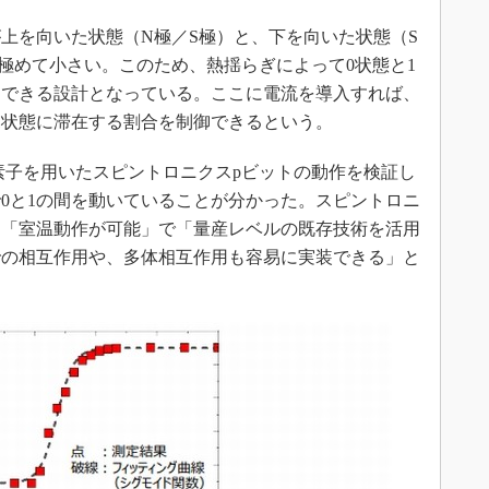
上を向いた状態（N極／S極）と、下を向いた状態（S
極めて小さい。このため、熱揺らぎによって0状態と1
りできる設計となっている。ここに電流を導入すれば、
1状態に滞在する割合を制御できるという。
素子を用いたスピントロニクスpビットの動作を検証し
0と1の間を動いていることが分かった。スピントロニ
、「室温動作が可能」で「量産レベルの既存技術を活用
での相互作用や、多体相互作用も容易に実装できる」と