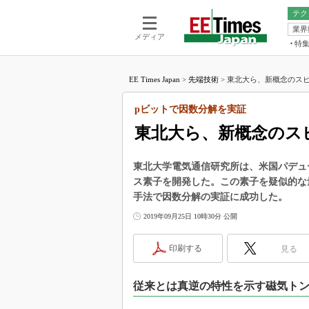
テク
業界
電池／エネル
ア
メディア
特
メ
福田昭の
LS
EE Times Japan
>
先端技術
>
東北大ら、新概念のスピ
福田昭の
マ
湯之上隆
pビットで因数分解を実証
FP
大山聡の
東北大ら、新概念のス
大原雄介
ック
東北大学電気通信研究所は、米国パデュ
リタイア
ス素子を開発した。この素子を疑似的な
学漂流記
手法で因数分解の実証に成功した。
世界を「
2019年09月25日 10時30分 公開
踊るバズワ
Buzzwo
印刷する
見る
この10
で起こる
従来とは真逆の特性を示す磁気ト
製品分解