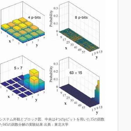
ステム外観とブロック図、中央は4つのpビットを用いた35の因数
た945の因数分解の実験結果 出典：東北大学