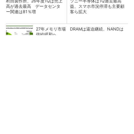
村田製作所、26年度1Qは売上
ソニー半導体は1Q過去最高
高が過去最高 データセンタ
益、スマホ市況停滞も主要顧
ー関連は81％増
客ら拡大
27年メモリ市場 DRAMは逼迫継続、NANDは
供給緩和へ
マイクロン、AI需要で広島工場増強へ起工式
1.5兆円投資
画像鮮明化を1チップで実現 組み込みも容易
に