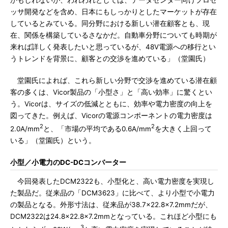
かもしれないが、われわれとしては、データセンター向けプロセ
ッサ開発などを含め、日本にもしっかりとしたマーケットが存在
しているとみている。同分野における新しい潜在顧客とも、現
在、関係を構築しているさなかだ。自動車分野についても時期が
来れば詳しく発表したいと思っているが、48V電源への移行とい
うトレンドを背景に、顧客との交渉を進めている」（堂園氏）
堂園氏によれば、これら新しい分野で交渉を進めている潜在顧
客の多くは、Vicor製品の「小型さ」と「高い効率」に驚くとい
う。Vicorは、サイズの低減とともに、効率や電力密度の向上を
図ってきた。例えば、Vicorの電源コンポーネントの電力密度は
2
2
2.0A/mm
と、「市場の平均である0.6A/mm
を大きく上回って
いる」（堂園氏）という。
小型／小電力のDC-DCコンバーター
今回発表したDCM2322も、小型化と、高い電力密度を実現し
た製品だ。従来品の「DCM3623」に比べて、より小型で小電力
の製品となる。外形寸法は、従来品が38.7×22.8×7.2mmだが、
DCM2322は24.8×22.8×7.2mmとなっている。これほど小型にも
3