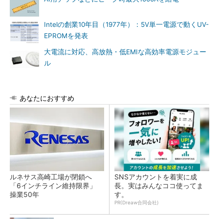
Intelの創業10年目（1977年）：5V単一電源で動くUV-
EPROMを発表
大電流に対応、高放熱・低EMIな高効率電源モジュー
ル
あなたにおすすめ
ルネサス高崎工場が閉鎖へ
SNSアカウントを着実に成
「6インチライン維持限界」
長。実はみんなココ使ってま
操業50年
す。
PR(Dreaw合同会社)