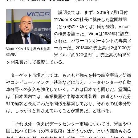
説明会では、まず、2019年7月1日付
でVicor KKの社長に就任した堂園雄羽
（どうぞの・ゆうば）氏が登壇。Vicor
の概要を語った。Vicorは1981年に設立
された、パワーコンポーネントの専業メ
ーカーだ。2018年の売上高は2億9100万
Vicor KKの社長を務める堂園
雄羽氏
米ドル（約320億円）。売上高の約16％
を開発費として投資している。
ターゲット市場としては、もともと強みを持つ航空宇宙／防衛
やコンピューティング、鉄道などに加え、データセンターや自動
車分野への参入を強化していく。これは日本でも同じだ。堂園氏
は「日本国内では、産業機器や半導体製造装置、鉄道といった分
野で顧客と長期にわたる関係を構築しており、それらの従来分野
は、しっかりと押さえていくことが重要だ」と述べる。
「それ以外、例えばデータセンター市場については、米国や中
国に比べて日本（の市場規模）はどうなのか、という議論もある