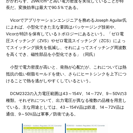
かかわらず、29W/cm
と高い電力密度を実現していることが特
長だ。変換効率は最大で90.5％である。
Vicorでアプリケーションエンジニアを務めるJoseph Aguilar氏
によれば、小型化できた主な要因はパッケージング技術や、
Vicorが特許を保有しているトポロジーにあるという。「ゼロ電
圧スイッチング（ZVS）やゼロ電流スイッチング（ZCS）によっ
てスイッチング損失を低減し、それによってスイッチング周波数
を高くでき、磁性部品を小型化できる」（同氏）
小型で電力密度が高いと、発熱が心配だが、これについては熱
抵抗の低い樹脂モールドを使い、さらにヒートシンクを上下につ
けることで熱を逃がしやすくしているという。
DCM2322の入力電圧範囲は43～154V、14～72V、9～50Vの3
種類。それぞれについて、出力電圧が異なる複数の品種を用意し
ている。主な用途としては、43～154V品は鉄道、14～72V品は
通信、9～50V品は軍事／防衛である。