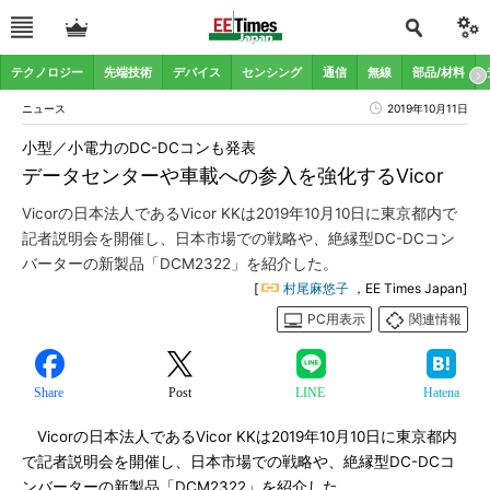
テクノロジー
先端技術
デバイス
センシング
通信
無線
部品/材料
ニュース
2019年10月11日
小型／小電力のDC-DCコンも発表
データセンターや車載への参入を強化するVicor
Vicorの日本法人であるVicor KKは2019年10月10日に東京都内で
記者説明会を開催し、日本市場での戦略や、絶縁型DC-DCコン
バーターの新製品「DCM2322」を紹介した。
[
村尾麻悠子
，EE Times Japan]
PC用表示
関連情報
Share
Post
LINE
Hatena
Vicorの日本法人であるVicor KKは2019年10月10日に東京都内
で記者説明会を開催し、日本市場での戦略や、絶縁型DC-DCコ
ンバーターの新製品「DCM2322」を紹介した。