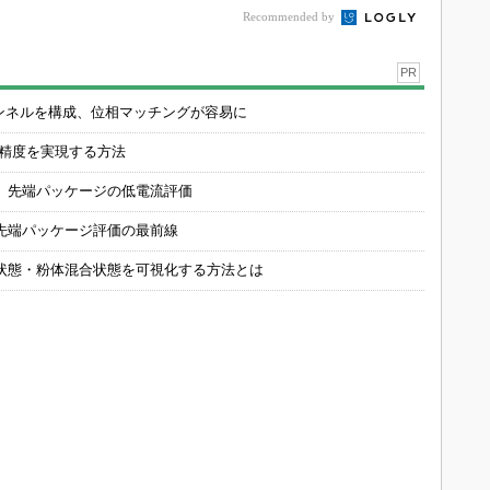
Recommended by
PR
チャンネルを構成、位相マッチングが容易に
の精度を実現する方法
 先端パッケージの低電流評価
先端パッケージ評価の最前線
状態・粉体混合状態を可視化する方法とは