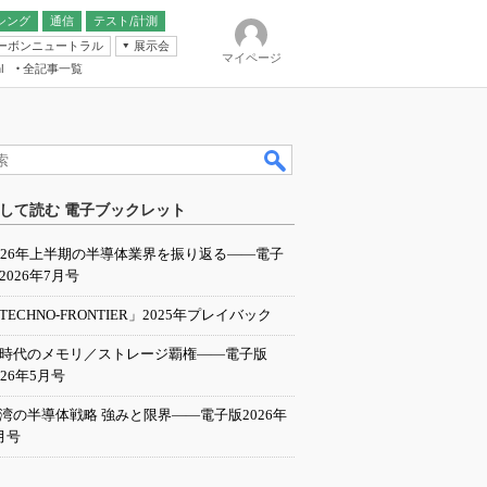
シング
通信
テスト/計測
ーボンニュートラル
展示会
マイページ
全記事一覧
l
ンピューティング
して読む 電子ブックレット
IER
026年上半期の半導体業界を振り返る――電子
2026年7月号
TECHNO-FRONTIER」2025年プレイバック
I時代のメモリ／ストレージ覇権――電子版
026年5月号
湾の半導体戦略 強みと限界――電子版2026年
月号