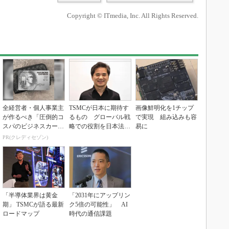
Copyright © ITmedia, Inc. All Rights Reserved.
全経営者・個人事業主
TSMCが日本に期待す
画像鮮明化を1チップ
が作るべき「圧倒的コ
るもの グローバル戦
で実現 組み込みも容
スパのビジネスカー
略での役割を日本法人
易に
ド」
社長に聞く
PR(クレディセゾン)
「半導体業界は黄金
「2031年にアップリン
期」 TSMCが語る最新
ク5倍の可能性」 AI
ロードマップ
時代の通信課題