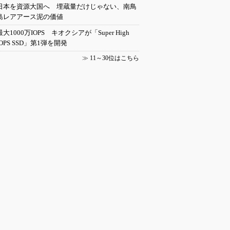
日本を資源大国へ 埋蔵量だけじゃない、南鳥
島レアアース泥の価値
最大1000万IOPS キオクシアが「Super High
IOPS SSD」第1弾を開発
≫
11～30位はこちら