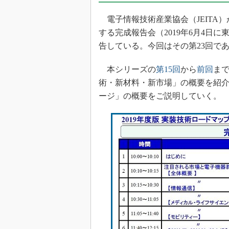
光伝送技
電子情報技術産業協会（JEITA）
“異端児
改革、執
する完成報告会（2019年6月4日
イノベー
告している。今回はその第23回で
JASA発
本シリーズの
第15回
から
前回
まで
IHSア
術・新材料・新市場」の概要を紹介
「英語に
ージ」の概要をご説明していく。
ための新