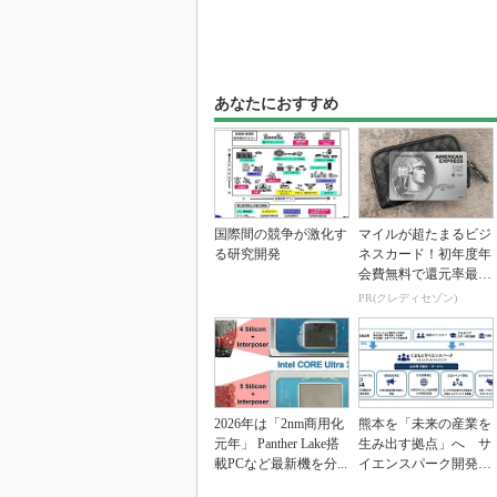
あなたにおすすめ
国際間の競争が激化す
マイルが超たまるビジ
る研究開発
ネスカード！初年度年
会費無料で還元率最大
1.125%
PR(クレディセゾン)
2026年は「2nm商用化
熊本を「未来の産業を
元年」 Panther Lake搭
生み出す拠点」へ サ
載PCなど最新機を分...
イエンスパーク開発進
む