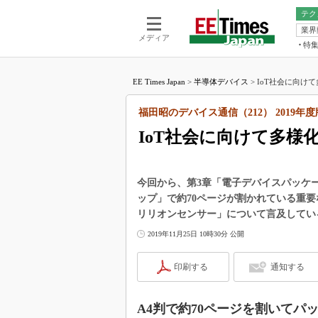
テク
業界
電池／エネル
ア
メディア
特
メ
福田昭の
LS
EE Times Japan
>
半導体デバイス
>
IoT社会に向け
福田昭の
マ
湯之上隆
福田昭のデバイス通信（212） 2019年
FP
大山聡の
IoT社会に向けて多
大原雄介
ック
リタイア
今回から、第3章「電子デバイスパッケー
学漂流記
ップ」で約70ページが割かれている重
リリオンセンサー」について言及してい
世界を「
2019年11月25日 10時30分 公開
踊るバズワ
Buzzwo
印刷する
通知する
この10
で起こる
製品分解
A4判で約70ページを割いてパ