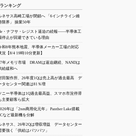
ランキング
ルネサス高崎工場が閉鎖へ 「6インチライン維
持限界」 操業50年
He・ナフサ・レジスト逼迫の続報――半導体工
場停止が回避できている理由
令和8年熊本地震、半導体メーカー工場の対応
状況【8/4 19時10分更新】
27年メモリ市場 DRAMは逼迫継続、NANDは
供給緩和へ
村田製作所、26年度1Qは売上高が過去最高 デ
ータセンター関連は81％増
ソニー半導体は1Q過去最高益、スマホ市況停滞
も主要顧客ら拡大
2026年は「2nm商用化元年」 Panther Lake搭載
PCなど最新機を分解
ルネサス、26年2Qは増収増益 データセンター
需要強く「供給はパツパツ」