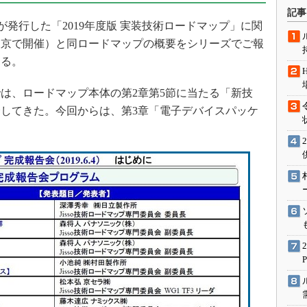
術を知る
記事
が発行した「2019年度版 実装技術ロードマップ」に関
エンジニア”が仕掛けた社内
念の180日
に東京で開催）と同ロードマップの概要をシリーズでご報
ションは日本を救うのか
ある。
IoT通信
は、ロードマップ本体の第2章第5節に当たる「新技
ナリスト「未来展望」
してきた。今回からは、第3章「電子デバイスパッケ
愛されないエンジニア」の
行動論