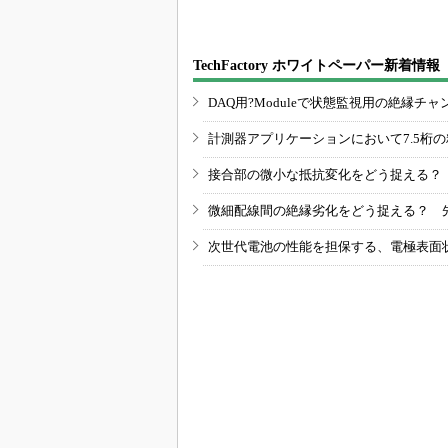
TechFactory ホワイトペーパー新着情報
DAQ用?Moduleで状態監視用の絶縁
計測器アプリケーションにおいて7.5桁
接合部の微小な抵抗変化をどう捉える？
微細配線間の絶縁劣化をどう捉える？ 
次世代電池の性能を担保する、電極表面