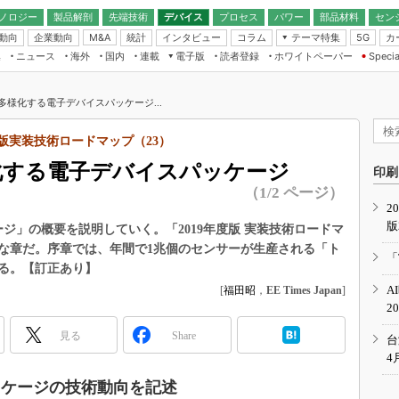
ノロジー
製品解剖
先端技術
デバイス
プロセス
パワー
部品材料
セン
動向
企業動向
統計
インタビュー
コラム
テーマ特集
カ
M&A
5G
ギー
ナログ
無線
集
ニュース
海外
国内
連載
電子版
読者登録
ホワイトペーパー
Specia
フィジカルAI
IoT・エッジコ
モリ
EXPO
Microchip情報
ストレージ通信
EE Times Japan×EDN Japan統合電
エッジAI
子版
I
SEMICON Japan
て多様化する電子デバイスパッケージ...
デバイス通信
パワーエレクトロニクス
電子ブックレット
イコン
CEATEC
のナノフォーカス
度版実装技術ロードマップ（23）
半導体後工程
GA
EdgeTech＋
業界スコープ
様化する電子デバイスパッケージ
読者調査（EE Times Research）
印刷
TECHNO-FRONT
のエレ・組み込みプレイバ
（1/2 ページ）
カーボンニュートラル
2
人とくるま展
版
IoT
直前エンジニアの社会人大
ジ」の概要を説明していく。「2019年度版 実装技術ロードマ
要な章だ。序章では、年間で1兆個のセンサーが生産される「ト
電源設計（EDN Japan）
「
る。【訂正あり】
数字」で回してみよう
エレクトロニクス入門（EDN
A
[
福田昭
，
EE Times Japan
]
Japan）
ード ～Behind the
2
rd
見る
Share
年で起こったこと、次の10年
台
こと
4
で探るアジアの新トレンド
ッケージの技術動向を記述