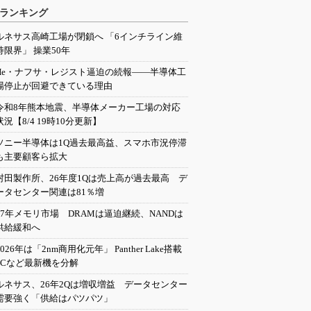
ランキング
ルネサス高崎工場が閉鎖へ 「6インチライン維
持限界」 操業50年
He・ナフサ・レジスト逼迫の続報――半導体工
場停止が回避できている理由
令和8年熊本地震、半導体メーカー工場の対応
状況【8/4 19時10分更新】
ソニー半導体は1Q過去最高益、スマホ市況停滞
も主要顧客ら拡大
村田製作所、26年度1Qは売上高が過去最高 デ
ータセンター関連は81％増
27年メモリ市場 DRAMは逼迫継続、NANDは
供給緩和へ
2026年は「2nm商用化元年」 Panther Lake搭載
PCなど最新機を分解
ルネサス、26年2Qは増収増益 データセンター
需要強く「供給はパツパツ」