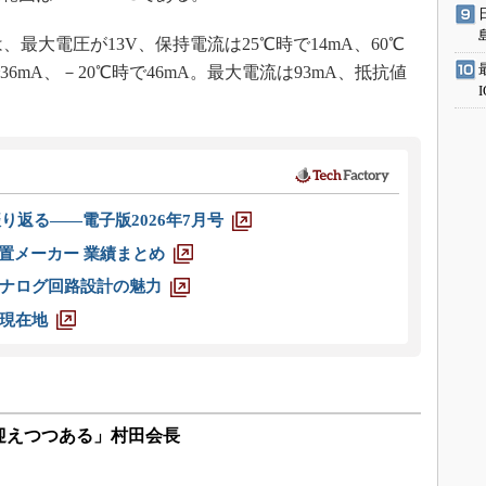
様は、最大電圧が13V、保持電流は25℃時で14mA、60℃
6mA、－20℃時で46mA。最大電流は93mA、抵抗値
。
り返る――電子版2026年7月号
装置メーカー 業績まとめ
ナログ回路設計の魅力
現在地
迎えつつある」村田会長