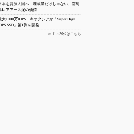
日本を資源大国へ 埋蔵量だけじゃない、南鳥
島レアアース泥の価値
最大1000万IOPS キオクシアが「Super High
IOPS SSD」第1弾を開発
≫
11～30位はこちら