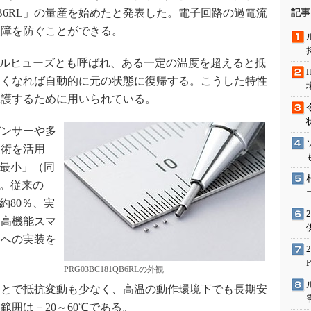
術を知る
81QB6RL」の量産を始めたと発表した。電子回路の過電流
記事
エンジニア”が仕掛けた社内
故障を防ぐことができる。
念の180日
ションは日本を救うのか
ブルヒューズとも呼ばれ、ある一定の温度を超えると抵
なくなれば自動的に元の状態に復帰する。こうした特性
IoT通信
保護するために用いられている。
ナリスト「未来展望」
愛されないエンジニア」の
ンサーや多
行動論
技術を活用
界最小」（同
た。従来の
約80％、実
、高機能スマ
器への実装を
PRG03BC181QB6RLの外観
とで抵抗変動も少なく、高温の動作環境下でも長期安
囲は－20～60℃である。