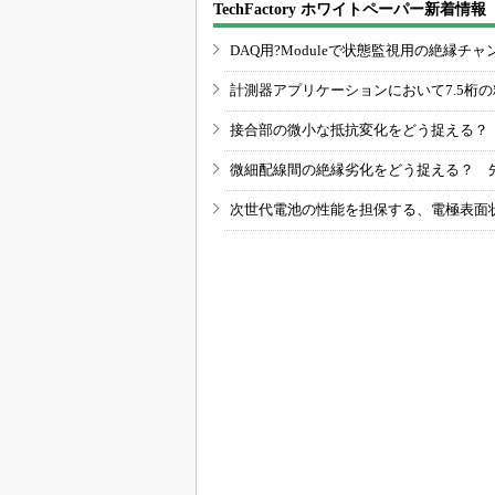
TechFactory ホワイトペーパー新着情報
DAQ用?Moduleで状態監視用の絶縁
計測器アプリケーションにおいて7.5桁
接合部の微小な抵抗変化をどう捉える？
微細配線間の絶縁劣化をどう捉える？ 
次世代電池の性能を担保する、電極表面