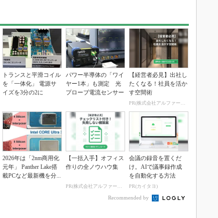
トランスと平滑コイル
パワー半導体の「ワイ
【経営者必見】出社し
を「一体化」 電源サ
ヤー1本」も測定 光
たくなる！社員を活か
イズを3分の2に
プローブ電流センサー
す空間術
PR(株式会社アルファーテクノ)
2026年は「2nm商用化
【一括入手】オフィス
会議の録音を置くだ
元年」 Panther Lake搭
作りの全ノウハウ集
け。AIで議事録作成
載PCなど最新機を分...
を自動化する方法
PR(株式会社アルファーテクノ)
PR(カイタヨ)
Recommended by