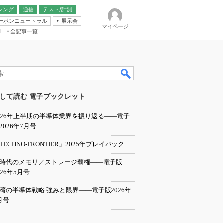
シング
通信
テスト/計測
ーボンニュートラル
展示会
マイページ
全記事一覧
l
ンピューティング
して読む 電子ブックレット
IER
026年上半期の半導体業界を振り返る――電子
2026年7月号
TECHNO-FRONTIER」2025年プレイバック
I時代のメモリ／ストレージ覇権――電子版
026年5月号
湾の半導体戦略 強みと限界――電子版2026年
月号