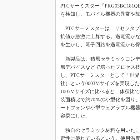
光伝送技
PTCサーミスター「PRG03BC1
“異端児
を検知し、モバイル機器の異常や
改革、執
イノベー
PTCサーミスターは、リセッタ
抗値が急激に上昇する。過電流が
JASA発
を生かし、電子回路を過電流から
IHSア
「英語に
新製品は、積層セラミックコンデ
ための新
層デバイスなどで培ったプロセス
し、PTCサーミスターとして「世
社）という0603Mサイズを実現し
1005Mサイズに比べると、体積比で
装面積比で約70％の小型化を図り
ートフォンや小型ウェアラブル機
容易にした。
独自のセラミック材料を用いたこ
定性に優れているという。使用温度範