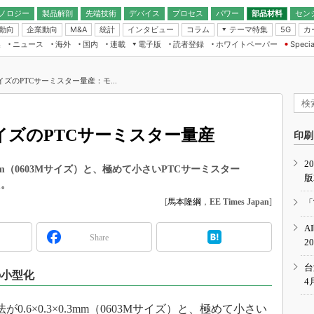
ノロジー
製品解剖
先端技術
デバイス
プロセス
パワー
部品材料
セン
動向
企業動向
統計
インタビュー
コラム
テーマ特集
カ
M&A
5G
ギー
ナログ
無線
集
ニュース
海外
国内
連載
電子版
読者登録
ホワイトペーパー
Specia
フィジカルAI
IoT・エッジコ
モリ
EXPO
Microchip情報
ストレージ通信
EE Times Japan×EDN Japan統合電
エッジAI
子版
I
SEMICON Japan
イズのPTCサーミスター量産：モ...
デバイス通信
パワーエレクトロニクス
電子ブックレット
イコン
CEATEC
のナノフォーカス
半導体後工程
GA
EdgeTech＋
業界スコープ
サイズのPTCサーミスター量産
読者調査（EE Times Research）
印刷
TECHNO-FRONT
のエレ・組み込みプレイバ
カーボンニュートラル
2
人とくるま展
3mm（0603Mサイズ）と、極めて小さいPTCサーミスター
版
IoT
直前エンジニアの社会人大
た。
電源設計（EDN Japan）
[
馬本隆綱
，
EE Times Japan
]
「
数字」で回してみよう
エレクトロニクス入門（EDN
A
Japan）
ード ～Behind the
Share
2
rd
年で起こったこと、次の10年
台
の小型化
こと
4
で探るアジアの新トレンド
.6×0.3×0.3mm（0603Mサイズ）と、極めて小さい