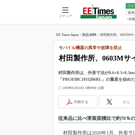
テク
業界
電池／エネル
ア
メディア
特
メ
福田昭の
LS
EE Times Japan
>
部品/材料
>
村田製作所、0603Mサ
福田昭の
マ
湯之上隆
モバイル機器の異常や故障を防止
FP
大山聡の
村田製作所、0603M
大原雄介
ック
村田製作所は、外形寸法が0.6×0.3×0.
リタイア
「PRG03BC181QB6RL」の量産を始め
学漂流記
2020年01月22日 13時30分 公開
世界を「
踊るバズワ
印刷する
見る
Buzzwo
この10
従来品に比べ実装面積比で約70％
で起こる
製品分解
村田製作所は2020年1月、外形寸法が0