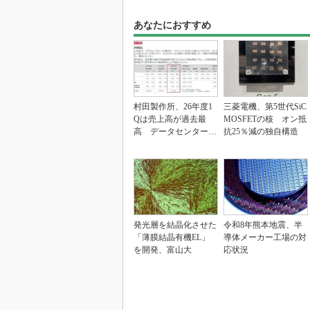
あなたにおすすめ
村田製作所、26年度1
三菱電機、第5世代SiC
Qは売上高が過去最
MOSFETの核 オン抵
高 データセンター関
抗25％減の独自構造
連は81％増
発光層を結晶化させた
令和8年熊本地震、半
「薄膜結晶有機EL」
導体メーカー工場の対
を開発、富山大
応状況