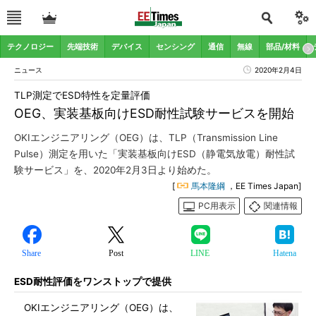
テクノロジー
先端技術
デバイス
センシング
通信
無線
部品/材料
ニュース
2020年2月4日
TLP測定でESD特性を定量評価
OEG、実装基板向けESD耐性試験サービスを開始
OKIエンジニアリング（OEG）は、TLP（Transmission Line
Pulse）測定を用いた「実装基板向けESD（静電気放電）耐性試
験サービス」を、2020年2月3日より始めた。
[
馬本隆綱
，EE Times Japan]
PC用表示
関連情報
Share
Post
LINE
Hatena
ESD耐性評価をワンストップで提供
OKIエンジニアリング（OEG）は、