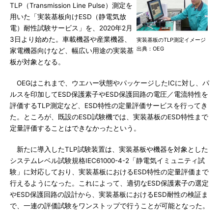
TLP（Transmission Line Pulse）測定を
用いた「実装基板向けESD（静電気放
電）耐性試験サービス」を、2020年2月
3日より始めた。車載機器や産業機器、
実装基板のTLP測定イメージ
出典：OEG
家電機器向けなど、幅広い用途の実装基
板が対象となる。
OEGはこれまで、ウエハー状態やパッケージしたICに対し、パ
ルスを印加してESD保護素子やESD保護回路の電圧／電流特性を
評価するTLP測定など、ESD特性の定量評価サービスを行ってき
た。ところが、既設のESD試験機では、実装基板のESD特性まで
定量評価することはできなかったという。
新たに導入したTLP試験装置は、実装基板や機器を対象とした
システムレベル試験規格IEC61000-4-2「静電気イミュニティ試
験」に対応しており、実装基板におけるESD特性の定量評価まで
行えるようになった。これによって、適切なESD保護素子の選定
やESD保護回路の設計から、実装基板におけるESD耐性の検証ま
で、一連の評価試験をワンストップで行うことが可能となった。