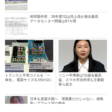
村田製作所、26年度1Qは売上高が過去最高
データセンター関連は81％増
トランスと平滑コイルを「一
ソニー半導体は1Q過去最高
体化」 電源サイズを3分の2に
益、スマホ市況停滞も主要顧
客ら拡大
日本を資源大国へ 埋蔵量だけじゃない、南鳥
島レアアース泥の価値