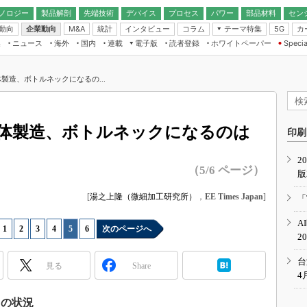
ノロジー
製品解剖
先端技術
デバイス
プロセス
パワー
部品材料
セン
動向
企業動向
統計
インタビュー
コラム
テーマ特集
カ
M&A
5G
ギー
ナログ
無線
集
ニュース
海外
国内
連載
電子版
読者登録
ホワイトペーパー
Specia
フィジカルAI
IoT・エッジコ
モリ
EXPO
Microchip情報
ストレージ通信
EE Times Japan×EDN Japan統合電
エッジAI
子版
I
SEMICON Japan
製造、ボトルネックになるの...
デバイス通信
パワーエレクトロニクス
電子ブックレット
イコン
CEATEC
のナノフォーカス
半導体後工程
GA
EdgeTech＋
業界スコープ
体製造、ボトルネックになるのは
読者調査（EE Times Research）
印刷
TECHNO-FRONT
のエレ・組み込みプレイバ
カーボンニュートラル
2
人とくるま展
（5/6 ページ）
版
IoT
直前エンジニアの社会人大
電源設計（EDN Japan）
[
湯之上隆（微細加工研究所）
，
EE Times Japan
]
「
数字」で回してみよう
エレクトロニクス入門（EDN
A
Japan）
ード ～Behind the
1
|
2
|
3
|
4
|
5
|
6
次のページへ
2
rd
年で起こったこと、次の10年
台
見る
Share
こと
4
で探るアジアの新トレンド
スの状況