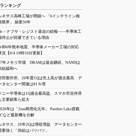
ランキング
ルネサス高崎工場が閉鎖へ 「6インチライン維
持限界」 操業50年
He・ナフサ・レジスト逼迫の続報――半導体工
場停止が回避できている理由
令和8年熊本地震、半導体メーカー工場の対応
状況【8/4 19時10分更新】
27年メモリ市場 DRAMは逼迫継続、NANDは
供給緩和へ
村田製作所、26年度1Qは売上高が過去最高 デ
ータセンター関連は81％増
ソニー半導体は1Q過去最高益、スマホ市況停滞
も主要顧客ら拡大
2026年は「2nm商用化元年」 Panther Lake搭載
PCなど最新機を分解
ルネサス、26年2Qは増収増益 データセンター
需要強く「供給はパツパツ」