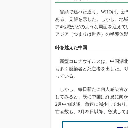
光伝送技
“異端児
冒頭で述べた通り、WHOは、新
改革、執
ある」見解を示した。しかし、地
イノベー
ア4地域がどのような局面を迎えて
JASA発
アジア（つまりは世界）の半導体
IHSア
峠を越えた中国
「英語に
ための新
新型コロナウイルスは、中国湖北
も多く感染者と死亡者を出した。3月1
っている。
しかし、毎日新たに何人感染者が
してみると、既に中国は終息に向
2月中旬以降、急速に減少しており、
亡者数も、2月25日以降、急減して