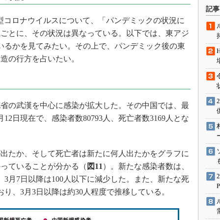
術を知る
記事
エンジニア”が仕掛けた社内
型コロナウイルスについて、「パンデミックの状況に
念の180日
域ごとに、その状況は異なっている。以下では、東アジ
ションは日本を救うのか
いるかを見てみたい。その上で、パンデミック後の東
IoT通信
製造の行方を占いたい。
ナリスト「未来展望」
愛されないエンジニア」の
行動論
省の武漢を中心に感染が拡大した。その中国では、最
2日現在で、感染者数80793人、死亡者数3169人とな
出たか、そして死亡者は新たに何人出たかをグラフに
かっていることが分かる（
図11
）。新たな感染者数は、
3月7日以降は100人以下に減少した。また、新たな死
おり、3月3日以降は約30人程度で推移している。