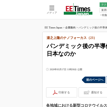
テク
業界
電池／エネル
ア
メディア
特
メ
福田昭の
LS
EE Times Japan
>
企業動向
>
パンデミック後の半導体
福田昭の
マ
湯之上隆
湯之上隆のナノフォーカス（23）
FP
大山聡の
パンデミック後の半導
大原雄介
日本なのか
ック
リタイア
学漂流記
2020年03月17日 11時30分 公開
世界を「
踊るバズワ
前のページへ
Buzzwo
この10
印刷する
通知する
で起こる
製品分解
各地域における新型コロナウイル