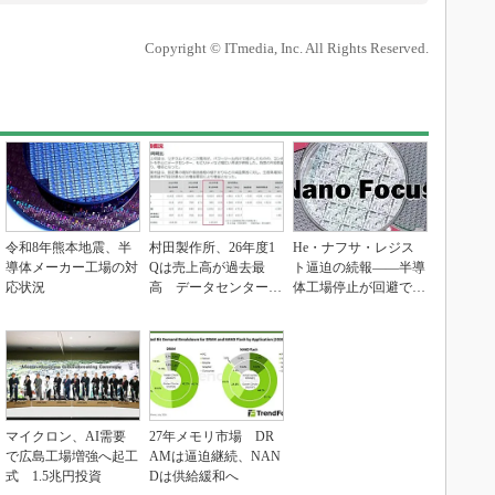
Copyright © ITmedia, Inc. All Rights Reserved.
令和8年熊本地震、半
村田製作所、26年度1
He・ナフサ・レジス
導体メーカー工場の対
Qは売上高が過去最
ト逼迫の続報――半導
応状況
高 データセンター関
体工場停止が回避でき
連は81％増
ている理由
マイクロン、AI需要
27年メモリ市場 DR
で広島工場増強へ起工
AMは逼迫継続、NAN
式 1.5兆円投資
Dは供給緩和へ