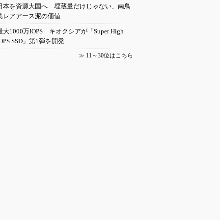
日本を資源大国へ 埋蔵量だけじゃない、南鳥
島レアアース泥の価値
最大1000万IOPS キオクシアが「Super High
IOPS SSD」第1弾を開発
≫
11～30位はこちら