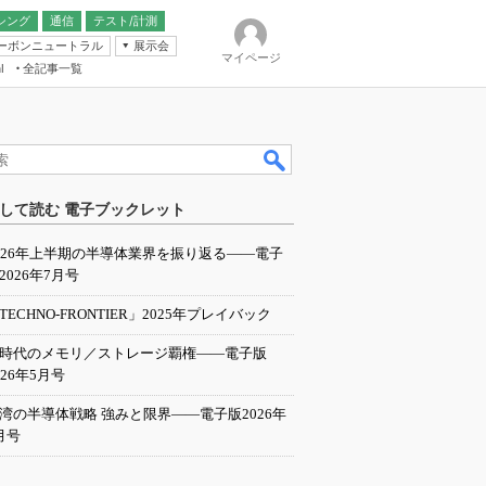
シング
通信
テスト/計測
ーボンニュートラル
展示会
マイページ
全記事一覧
l
ンピューティング
して読む 電子ブックレット
IER
026年上半期の半導体業界を振り返る――電子
2026年7月号
TECHNO-FRONTIER」2025年プレイバック
I時代のメモリ／ストレージ覇権――電子版
026年5月号
湾の半導体戦略 強みと限界――電子版2026年
月号