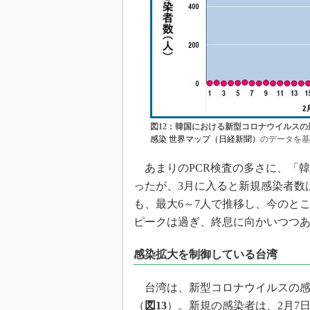
図12：韓国における新型コロナウイルスの
感染 世界マップ（日経新聞）
のデータを基
あまりのPCR検査の多さに、「
ったが、3月に入ると新規感染者数
も、最大6～7人で推移し、今のと
ピークは過ぎ、終息に向かいつつ
感染拡大を制御している台湾
台湾は、新型コロナウイルスの感
（
図13
）。新規の感染者は、2月7日