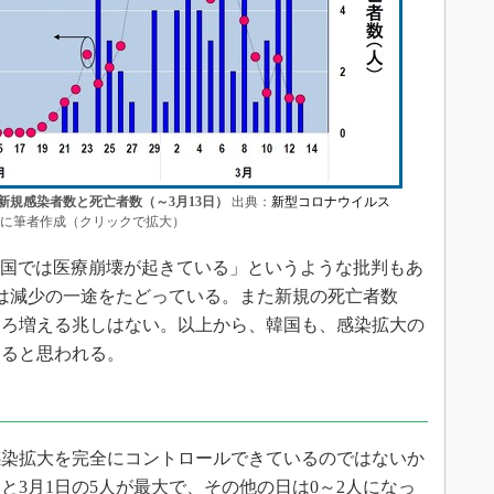
新規感染者数と死亡者数（～3月13日）
出典：
新型コロナウイルス
に筆者作成（クリックで拡大）
韓国では医療崩壊が起きている」というような批判もあ
は減少の一途をたどっている。また新規の死亡者数
ころ増える兆しはない。以上から、韓国も、感染拡大の
あると思われる。
染拡大を完全にコントロールできているのではないか
と3月1日の5人が最大で、その他の日は0～2人になっ