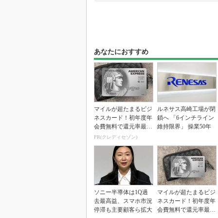
あなたにおすすめ
マイルが超たまるビジ
ルネサス高崎工場が閉
ネスカード！初年度年
鎖へ 「6インチライン
会費無料で還元率最大
維持限界」 操業50年
1.125%
PR(クレディセゾン)
ソニー半導体は1Q過
マイルが超たまるビジ
去最高益、スマホ市況
ネスカード！初年度年
停滞も主要顧客ら拡大
会費無料で還元率最大