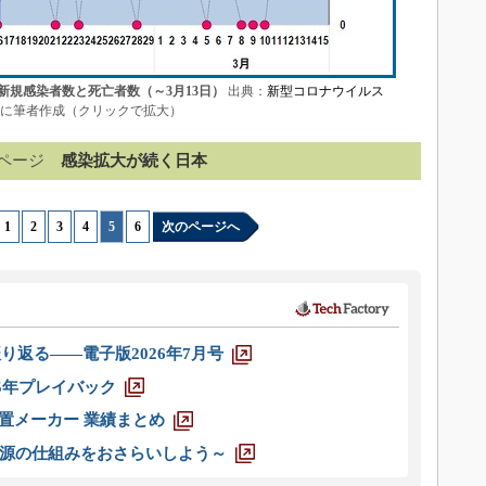
新規感染者数と死亡者数（～3月13日）
出典：
新型コロナウイルス
に筆者作成（クリックで拡大）
ページ
感染拡大が続く日本
1
|
2
|
3
|
4
|
5
|
6
次のページへ
り返る――電子版2026年7月号
025年プレイバック
装置メーカー 業績まとめ
源の仕組みをおさらいしよう～