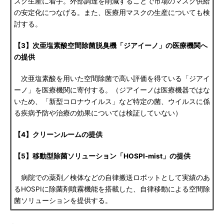
スク生産に着手。外部調達を削減することで市場のマスク供給
の安定化につなげる。また、医療用マスクの生産についても検
討する。
【3】次亜塩素酸空間除菌脱臭機「ジアイーノ」の医療機関へ
の提供
次亜塩素酸を用いた空間除菌で高い評価を得ている「ジアイ
ーノ」を医療機関に寄付する。（ジアイーノは医療機器ではな
いため、「新型コロナウイルス」など特定の菌、ウイルスに係
る疾病予防や治療の効果については検証していない）
【4】クリーンルームの提供
【5】移動型除菌ソリューション「HOSPI-mist」の提供
病院での薬剤／検体などの自律搬送ロボットとして実績のあ
るHOSPIに除菌剤噴霧機能を搭載した、自律移動による空間除
菌ソリューションを提供する。