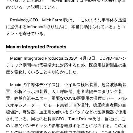
ていることにも触れ、「現在Infineonでは医療機器への移行を進
めている」と説明している。
ResMedのCEO、Mick Farrell氏は、「このような半導体を迅速
に提供するInfineonの取り組みに、本当に助けられている」とコ
メントを寄せている。
Maxim Integrated Products
Maxim Integrated Productsは2020年4月13日、COVID-19パン
デミック期間中の需要増大に対応するため、医療用技術製品の生
産を強化していることを明らかにした。
Maximの半導体デバイスは、ウイルス検出装置、超音波診断装
置、分析／ラボ用装置、人工呼吸器、患者遠隔モニタリング装
置、静脈血流モニター、重要なCOVID医薬用の温度ロガー、パル
スオキシメーター、リモート患者／IR体温計、糖尿病患者用の血
糖値計、麻酔器、血圧用の使い捨てパッチなどの医療機器で使用
されている。同社の社長兼CEO、Tunc Doluca氏は「当社は、こ
の世界的パンデミックの影響を軽減することに尽力する。この病
気との闘いを支援するため生産能力の調整を行い、COVID-19患