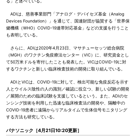
る」と述べている。
ADIは、慈善事業部門「アナログ・デバイセズ基金（Analog
Devices Foundation）」を通じて、国連財団が協賛する「世界保
健機構（WHO）COVID-19連帯対応基金」などの支援を行うこと
も表明している。
さらに、ADIは2020年4月23日、マサチューセッツ総合病院
（MGH）のワクチン免疫療法センター（VIC）に、研究資金とし
て50万米ドルを寄付したことも発表した。VICはCOVID-19に対
するワクチンと新しい臨床検査技術の開発に取り組んでいる。
ADIとVICは、COVID-19に対して、検出可能な免疫反応を示す
人とウイルス陰性の人の識別／確認に役立つ、新しい試験の開発
／展開のための臨床試験を支援しているという。また、ADIのセ
ンシング技術を利用した迅速な臨床検査法の開発や、隔離中の
COVID-19患者に遠隔からリアルタイムで生体信号モニタリング
する方法も研究している。
パナソニック［4月21日10:20更新］