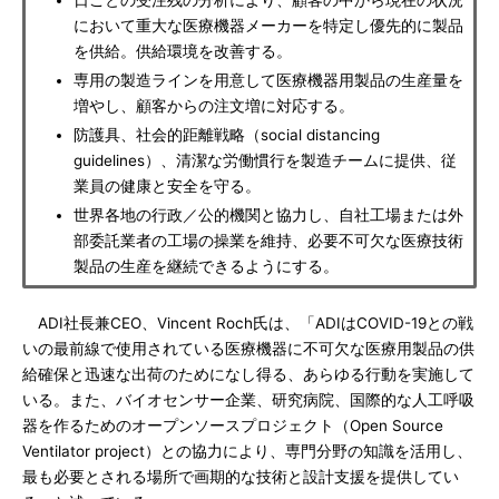
日ごとの受注残の分析により、顧客の中から現在の状況
において重大な医療機器メーカーを特定し優先的に製品
を供給。供給環境を改善する。
専用の製造ラインを用意して医療機器用製品の生産量を
増やし、顧客からの注文増に対応する。
防護具、社会的距離戦略（social distancing
guidelines）、清潔な労働慣行を製造チームに提供、従
業員の健康と安全を守る。
世界各地の行政／公的機関と協力し、自社工場または外
部委託業者の工場の操業を維持、必要不可欠な医療技術
製品の生産を継続できるようにする。
ADI社長兼CEO、Vincent Roch氏は、「ADIはCOVID-19との戦
いの最前線で使用されている医療機器に不可欠な医療用製品の供
給確保と迅速な出荷のためになし得る、あらゆる行動を実施して
いる。また、バイオセンサー企業、研究病院、国際的な人工呼吸
器を作るためのオープンソースプロジェクト（Open Source
Ventilator project）との協力により、専門分野の知識を活用し、
最も必要とされる場所で画期的な技術と設計支援を提供してい