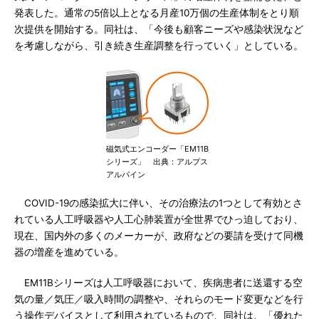
発表した。通常の5倍以上となる月産10万個の生産体制をとり順
次提供を開始する。同社は、「今後も顧客ニーズや感染状況など
を考慮しながら、引き続き生産調整を行っていく」としている。
磁気式エンコーダー「EM11B
シリーズ」 出典：アルプス
アルパイン
COVID-19の感染拡大に伴い、その治療法の1つとして有効とさ
れている人工呼吸器や人工心肺装置が全世界でひっ迫しており、
現在、国内外の多くのメーカーが、政府などの要請を受けて同機
器の増産を進めている。
EM11Bシリーズは人工呼吸器において、疾病患者に送還する空
気の量／気圧／吸入時間の調整や、それらのモード変更などを行
う操作デバイスとして利用されているもので、同社は、「優れた