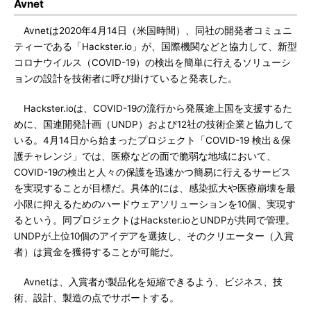
Avnet
Avnetは2020年4月14日（米国時間）、同社の開発者コミュニ
ティーである「Hackster.io」が、国際機関などと協力して、新型
コロナウイルス（COVID-19）の検出を簡単に行えるソリューシ
ョンの設計を技術者に呼び掛けていると発表した。
Hackster.ioは、COVID-19の流行から発展途上国を支援するた
めに、国連開発計画（UNDP）および12社の技術企業と協力して
いる。4月14日から始まったプロジェクト「COVID-19 検出＆保
護チャレンジ」では、医療などの面で脆弱な地域において、
COVID-19の検出と人々の保護を迅速かつ簡易に行えるサービス
を実現することが目標だ。具体的には、感染拡大や医療崩壊を最
小限に抑えるためのハードウェアソリューションを10個、実現す
るという。同プロジェクトはHackster.ioとUNDPが共同で管理。
UNDPが上位10個のアイデアを選抜し、そのクリエーター（入賞
者）は賞金を獲得することが可能だ。
Avnetは、入賞者が製品化を短縮できるよう、ビジネス、技
術、設計、製造の点でサポートする。