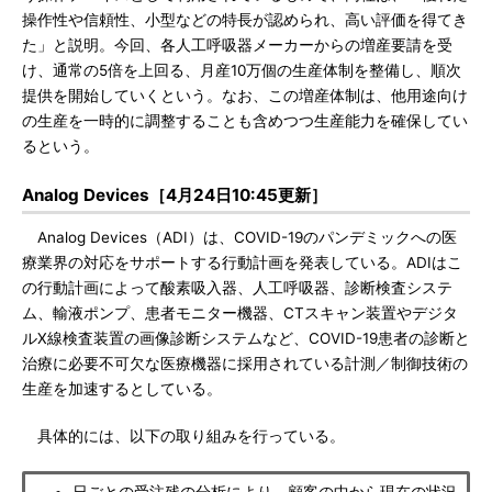
操作性や信頼性、小型などの特長が認められ、高い評価を得てき
た」と説明。今回、各人工呼吸器メーカーからの増産要請を受
け、通常の5倍を上回る、月産10万個の生産体制を整備し、順次
提供を開始していくという。なお、この増産体制は、他用途向け
の生産を一時的に調整することも含めつつ生産能力を確保してい
るという。
Analog Devices［4月24日10:45更新］
Analog Devices（ADI）は、COVID-19のパンデミックへの医
療業界の対応をサポートする行動計画を発表している。ADIはこ
の行動計画によって酸素吸入器、人工呼吸器、診断検査システ
ム、輸液ポンプ、患者モニター機器、CTスキャン装置やデジタ
ルX線検査装置の画像診断システムなど、COVID-19患者の診断と
治療に必要不可欠な医療機器に採用されている計測／制御技術の
生産を加速するとしている。
具体的には、以下の取り組みを行っている。