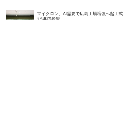
マイクロン、AI需要で広島工場増強へ起工式
1.5兆円投資
He・ナフサ・レジスト逼迫の続報――半導体工
場停止が回避できている理由
中国最大のDRAMメーカーCXMTがIPOへ 増
産とHBM開発で存在感