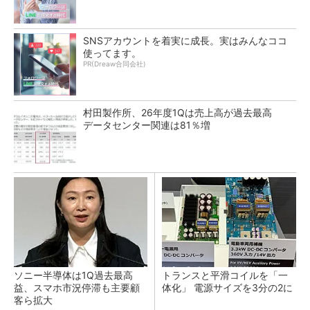
SNSアカウントを着実に成長。実はみんなココ
使ってます。
PR(Dreaw合同会社)
村田製作所、26年度1Qは売上高が過去最高
データセンター関連は81％増
ソニー半導体は1Q過去最高
トランスと平滑コイルを「一
益、スマホ市況停滞も主要顧
体化」 電源サイズを3分の2に
客ら拡大