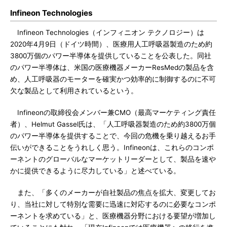
Infineon Technologies
Infineon Technologies（インフィニオン テクノロジー）は
2020年4月9日（ドイツ時間）、医療用人工呼吸器製造のため約
3800万個のパワー半導体を提供していることを公表した。同社
のパワー半導体は、米国の医療機器メーカーResMedの製品を含
め、人工呼吸器のモーターを確実かつ効率的に制御するのに不可
欠な製品として利用されているという。
Infineonの取締役会メンバー兼CMO（最高マーケティング責任
者）、Helmut Gassel氏は、「人工呼吸器製造のため約3800万個
のパワー半導体を提供することで、今回の危機を乗り越えるお手
伝いができることをうれしく思う。Infineonは、これらのコンポ
ーネントのグローバルなマーケットリーダーとして、製品を速や
かに提供できるように尽力している」と述べている。
また、「多くのメーカーが自社製品の焦点を拡大、変更してお
り、当社に対して特別な需要に迅速に対応するのに必要なコンポ
ーネントを求めている」と、医療機器分野における要望が増加し