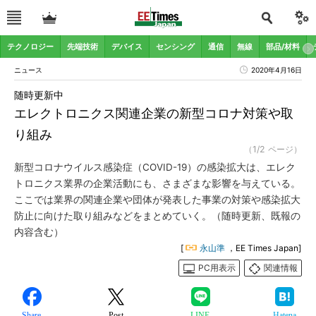
テクノロジー
先端技術
デバイス
センシング
通信
無線
部品/材料
ニュース
2020年4月16日
随時更新中
エレクトロニクス関連企業の新型コロナ対策や取
り組み
（1/2 ページ）
新型コロナウイルス感染症（COVID-19）の感染拡大は、エレク
トロニクス業界の企業活動にも、さまざまな影響を与えている。
ここでは業界の関連企業や団体が発表した事業の対策や感染拡大
防止に向けた取り組みなどをまとめていく。（随時更新、既報の
内容含む）
[
永山準
，EE Times Japan]
PC用表示
関連情報
Share
Post
LINE
Hatena