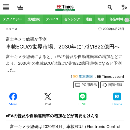
テクノロジー
先端技術
デバイス
センシング
通信
無線
部品/材料
ニュース
2020年4月27日
富士キメラ総研が予測
車載ECUの世界市場、2030年に17兆1822億円へ
富士キメラ総研によると、xEVの普及や自動運転車の増加などに
より、2030年の車載ECU市場は17兆1822億円規模になると予測
した。
[
馬本隆綱
，EE Times Japan]
PC用表示
関連情報
Share
Post
LINE
Hatena
xEVの普及や自動運転車の増加などが需要をけん引
富士キメラ総研は2020年4月、車載ECU（Electronic Control