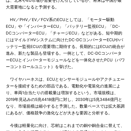
は、北米やEU市場が需要をけん引しているが、将来は中国が最
大需要地になると予測する。
HV／PHV／EV／FCV系のECUとしては、「モーター駆動
ECU」や「インバーターECU」「バッテリー監視ECU」「DC-
DCコンバーターECU」「チャージECU」などがある。短中期的
にはマイルドHVシステムに向けたDC-DCコンバーターECUやバ
ッテリー監視ECUの需要増に期待する。長期的にはECUの統合が
進み、新たな製品も登場する。一例として、DC-DCコンバータ
ーECUとインバーターモジュールなどを一体化させたPCU（パワ
ーコントロールユニット）を挙げた。
ワイヤハーネスは、ECUとセンサーモジュールやアクチュエー
ターを接続するための部品である。電動化や電装化の進展によ
り、車両1台当たりの搭載量は増加するという。市場規模は、
2019年見込みの5兆4418億円に対し、2030年は5兆3484億円と
なり、市場規模は縮小すると予測した。数量ベースでは拡大基調
にあるが、価格競争の激化などが大きな要因と分析する。
今後は軽量化に向け、芯材はこれまでの銅や銅合金に替えて、