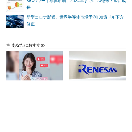
SiCパワー半導体市場、2024年までに20億米ドルに成
長
新型コロナ影響、世界半導体市場予測108億ドル下方
修正
あなたにおすすめ
SNSアカウントを着実に成
ルネサス高崎工場が閉鎖へ
長。実はみんなココ使ってま
「6インチライン維持限界」
す。
操業50年
PR(Dreaw合同会社)
令和8年熊本地震、半導体メーカー工場の対応
状況