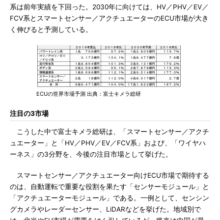
系は前年実績を下回った。2030年に向けては、HV／PHV／EV／
FCV系とスマートセンサー／アクチュエーターのECU市場が大き
く伸びると予測している。
ECUの世界市場予測 出典：富士キメラ総研
注目の3市場
こうした中で富士キメラ総研は、「スマートセンサー／アクチ
ュエーター」と「HV／PHV／EV／FCV系」および、「ワイヤハ
ーネス」の3分野を、今後の注目市場として挙げた。
スマートセンサー／アクチュエーター向けECU市場で期待する
のは、自動運転で重要な役割を果たす「センサーモジュール」と
「アクチュエーターモジュール」である。一例として、センシン
グカメラやレーダーセンサー、LiDARなどを挙げた。地域別で