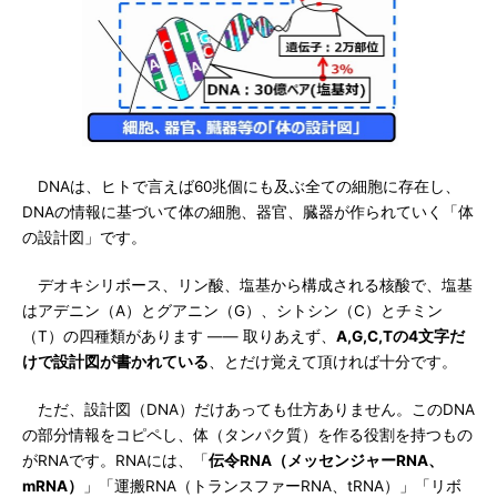
DNAは、ヒトで言えば60兆個にも及ぶ全ての細胞に存在し、
DNAの情報に基づいて体の細胞、器官、臓器が作られていく「体
の設計図」です。
デオキシリボース、リン酸、塩基から構成される核酸で、塩基
はアデニン（A）とグアニン（G）、シトシン（C）とチミン
（T）の四種類があります ―― 取りあえず、
A,G,C,Tの4文字だ
けで設計図が書かれている
、とだけ覚えて頂ければ十分です。
ただ、設計図（DNA）だけあっても仕方ありません。このDNA
の部分情報をコピペし、体（タンパク質）を作る役割を持つもの
がRNAです。RNAには、「
伝令RNA（メッセンジャーRNA、
mRNA）
」「運搬RNA（トランスファーRNA、tRNA）」「リボ