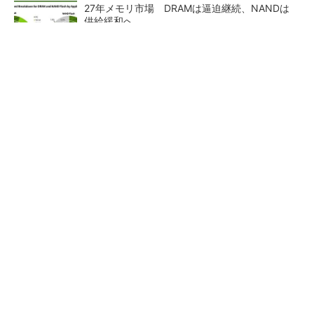
27年メモリ市場 DRAMは逼迫継続、NANDは
供給緩和へ
マイクロン、AI需要で広島工場増強へ起工式
1.5兆円投資
ルネサス、26年2Qは増収増益 データセンタ
ー需要強く「供給はパツパツ」