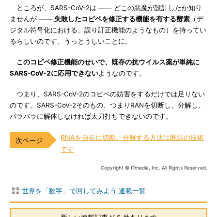
ところが、SARS-CoV-2は ―― どこの悪魔が設計したか知り
ませんが ――
失敗したコピペを修正する機能を有する酵素
（デ
ジタル符号化における、誤り訂正機能のようなもの）を持ってい
るらしいのです、うっとうしいことに。
このコピペ修正機能のせいで、既存の抗ウイルス薬が単純に
SARS-CoV-2に応用できない
ようなのです。
つまり、SARS-CoV-2のコピペの妨害をするだけでは足りない
のです。SARS-CoV-2そのもの、つまりRANを切断し、分解し、
バラバラに解体しなければ太刀打ちできないのです。
RNAを自在に切断、分解する方法は既知の技術
です
Copyright © ITmedia, Inc. All Rights Reserved.
世界を「数字」で回してみよう 連載一覧