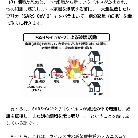
（3）
細胞が死ぬと、その細胞から新しいウイルスが放出され、
他の細胞に感染します→
家屋を爆破する前に、「大量生産したレ
プリカ（SARS-CoV-2）」をバラまいて、別の家屋（細胞）を乗
っ取りに行きます
。
要するに、SARS-CoV-2ではウイルスが
細胞の中で増殖し、細
胞を破壊し、また別の細胞を乗っ取り……
、ということを繰り返
している訳です。
もっとも、これは、ウイルス性の感染症共通のメカニズムで