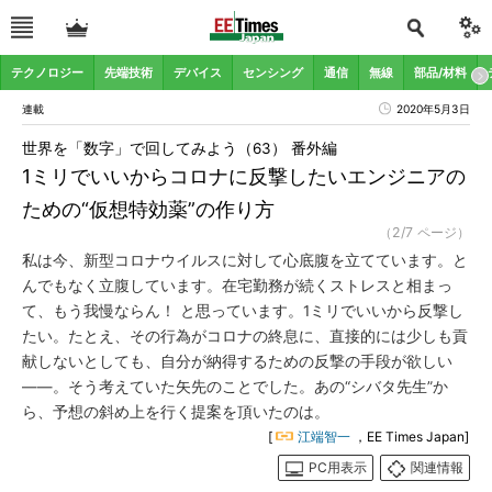
テクノロジー
先端技術
デバイス
センシング
通信
無線
部品/材料
連載
2020年5月3日
世界を「数字」で回してみよう（63） 番外編
1ミリでいいからコロナに反撃したいエンジニアの
ための“仮想特効薬”の作り方
（2/7 ページ）
私は今、新型コロナウイルスに対して心底腹を立てています。と
んでもなく立腹しています。在宅勤務が続くストレスと相まっ
て、もう我慢ならん！ と思っています。1ミリでいいから反撃し
たい。たとえ、その行為がコロナの終息に、直接的には少しも貢
献しないとしても、自分が納得するための反撃の手段が欲しい
――。そう考えていた矢先のことでした。あの“シバタ先生”か
ら、予想の斜め上を行く提案を頂いたのは。
[
江端智一
，EE Times Japan]
PC用表示
関連情報