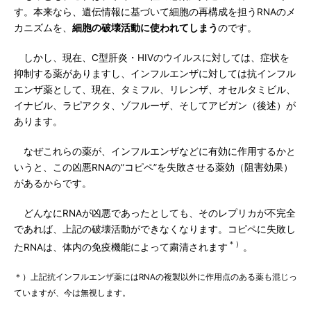
す。本来なら、遺伝情報に基づいて細胞の再構成を担うRNAのメ
カニズムを、
細胞の破壊活動に使われてしまう
のです。
しかし、現在、C型肝炎・HIVのウイルスに対しては、症状を
抑制する薬がありますし、インフルエンザに対しては抗インフル
エンザ薬として、現在、タミフル、リレンザ、オセルタミビル、
イナビル、ラピアクタ、ゾフルーザ、そしてアビガン（後述）が
あります。
なぜこれらの薬が、インフルエンザなどに有効に作用するかと
いうと、この凶悪RNAの”コピペ”を失敗させる薬効（阻害効果）
があるからです。
どんなにRNAが凶悪であったとしても、そのレプリカが不完全
であれば、上記の破壊活動ができなくなります。コピペに失敗し
＊）
たRNAは、体内の免疫機能によって粛清されます
。
＊）上記抗インフルエンザ薬にはRNAの複製以外に作用点のある薬も混じっ
ていますが、今は無視します。