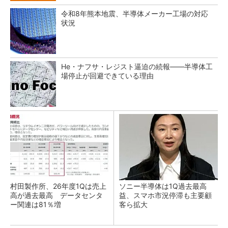
令和8年熊本地震、半導体メーカー工場の対応
状況
He・ナフサ・レジスト逼迫の続報――半導体工
場停止が回避できている理由
村田製作所、26年度1Qは売上
ソニー半導体は1Q過去最高
高が過去最高 データセンタ
益、スマホ市況停滞も主要顧
ー関連は81％増
客ら拡大