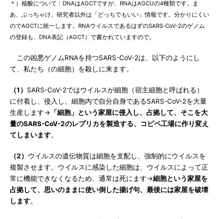
＊）核酸について：DNAはAGCTですが、RNAはAGCUの4種類です。ま
あ、ぶっちゃけ、研究者以外は「どっちでもいい」情報です。分かりにくい
のでAGCTに統一します。RNAウイルスであるはずのSARS-CoV-2のゲノム
の登録も、DNA表記（AGCT）で書かれていますので。
この凶悪ゲノムRNAを持つSARS-CoV-2は、以下のようにし
て、私たち（の細胞）を殺しに来ます。
（1）
SARS-CoV-2ではウイルスが細胞（宿主細胞と呼ばれる）
に付着し、侵入し、細胞内で自分自身であるSARS-CoV-2を大量
生産します→
「細胞」という家屋に侵入し、占拠して、そこを大
量のSARS-CoV-2のレプリカを製造する、コピペ工場に作り変え
てしまいます
。
（2）
ウイルスの遺伝物質は細胞を支配し、強制的にウイルスを
複製させます。ウイルスに感染した細胞は、ウイルスによって正
常に機能できなくなるため、通常は死にます→
細胞という家屋を
占拠して、思いのままに使い倒した揚げ句、最後には家屋を破壊
します
。