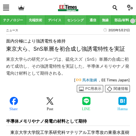
テクノロジー
先端技術
デバイス
センシング
通信
無線
部品/材料
ニュース
2020年5月21日
面内分極により強誘電性を維持
東京大ら、SnS単層を初合成し強誘電特性を実証
東京大学らの研究グループは、硫化スズ（SnS）単層の合成に初
めて成功し、その強誘電特性を実証した。半導体メモリやナノ発
電向け材料として期待される。
[
馬本隆綱
，EE Times Japan]
PC用表示
関連情報
Share
Post
LINE
Hatena
半導体メモリやナノ発電の材料として期待
東京大学大学院工学系研究科マテリアル工学専攻の東垂水直樹