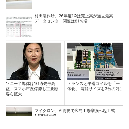
村田製作所、26年度1Qは売上高が過去最高
データセンター関連は81％増
ソニー半導体は1Q過去最高
トランスと平滑コイルを「一
益、スマホ市況停滞も主要顧
体化」 電源サイズを3分の2に
客ら拡大
マイクロン、AI需要で広島工場増強へ起工式
1.5兆円投資