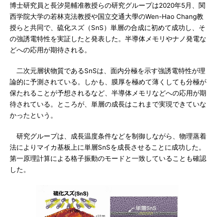
博士研究員と長汐晃輔准教授らの研究グループは2020年5月、関
西学院大学の若林克法教授や国立交通大學のWen-Hao Chang教
授らと共同で、硫化スズ（SnS）単層の合成に初めて成功し、そ
の強誘電特性を実証したと発表した。半導体メモリやナノ発電な
どへの応用が期待される。
二次元層状物質であるSnSは、面内分極を示す強誘電特性が理
論的に予測されている。しかも、膜厚を極めて薄くしても分極が
保たれることが予想されるなど、半導体メモリなどへの応用が期
待されている。ところが、単層の成長はこれまで実現できていな
かったという。
研究グループは、成長温度条件などを制御しながら、物理蒸着
法によりマイカ基板上に単層SnSを成長させることに成功した。
第一原理計算による格子振動のモードと一致していることも確認
した。