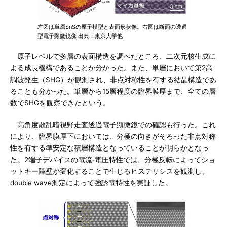
左図は単層SnSの原子模型と表面形状像。右図は断面の透過
型電子顕微鏡像 出典：東京大学他
原子レベルで多層の表面構造を調べたところ、二次元核生成に
よる成長機構であることが分かった。また、単層において第2高
調波発生（SHG）が観測され、非点対称性を有する結晶構造であ
ることも分かった。単層から15層程度の臨界膜厚まで、全ての層
数でSHGを観察できたという。
高角度散乱暗視野走査透過電子顕微鏡での確認も行った。これ
により、臨界膜厚下においては、分極の向きがそろった非点対称
性を有する準安定な積層構造となっていることが明らかとなっ
た。2端子デバイスの電流‐電圧特性では、分極反転によってショ
ットキー障壁が変化することで生じるヒステリシスを観測し、
double wave測定によって強誘電特性を実証した。