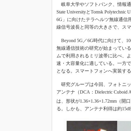
光伝送技
岐阜大学やソフトバンク、情報通信研究機構（
“異端児
State UniversityとTomsk Polyte
改革、執
6G」に向けたテラヘルツ無線通信
イノベー
線信号波長と同等の大きさで、ス
JASA発
Beyond 5G／6G時代に向けて
IHSア
無線通信技術の研究が始まっている
「英語に
ムで利用されるミリ波帯に比べ、
ための新
速・大容量化に適している。一方
となる。スマートフォンへ実装す
研究グループは今回、フォトニッ
アンテナ（DCA：Dielectric Cu
は、形状が1.36×1.36×1.72mm（開
る。しかも、アンテナ利得は約15d