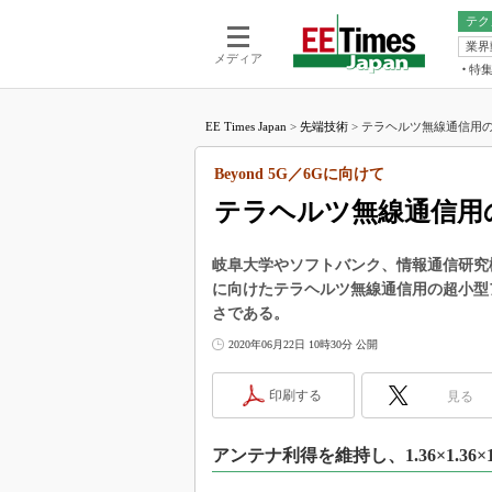
テク
業界
電池／エネル
ア
メディア
特
メ
福田昭の
LS
EE Times Japan
>
先端技術
>
テラヘルツ無線通信用の超
福田昭の
マ
湯之上隆
Beyond 5G／6Gに向けて
FP
大山聡の
テラヘルツ無線通信用
大原雄介
ック
岐阜大学やソフトバンク、情報通信研究機構
リタイア
に向けたテラヘルツ無線通信用の超小型
学漂流記
さである。
世界を「
2020年06月22日 10時30分 公開
踊るバズワ
Buzzwo
印刷する
見る
この10
で起こる
アンテナ利得を維持し、1.36×1.36×
製品分解