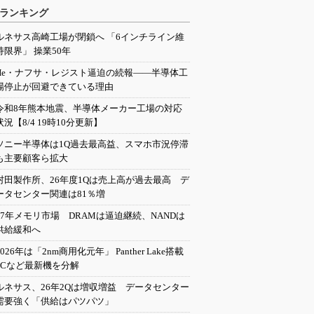
ランキング
ルネサス高崎工場が閉鎖へ 「6インチライン維
持限界」 操業50年
He・ナフサ・レジスト逼迫の続報――半導体工
場停止が回避できている理由
令和8年熊本地震、半導体メーカー工場の対応
状況【8/4 19時10分更新】
ソニー半導体は1Q過去最高益、スマホ市況停滞
も主要顧客ら拡大
村田製作所、26年度1Qは売上高が過去最高 デ
ータセンター関連は81％増
27年メモリ市場 DRAMは逼迫継続、NANDは
供給緩和へ
2026年は「2nm商用化元年」 Panther Lake搭載
PCなど最新機を分解
ルネサス、26年2Qは増収増益 データセンター
需要強く「供給はパツパツ」