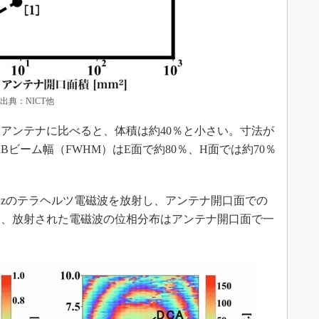
典：NICT他
アンテナに比べると、体積は約40％と小さい。寸法が
Bビーム幅（FWHM）はE面で約80％、H面では約70％
Hzのテラヘルツ電磁波を放射し、アンテナ開口面での
ら、放射された電磁波の位相分布はアンテナ開口面で一