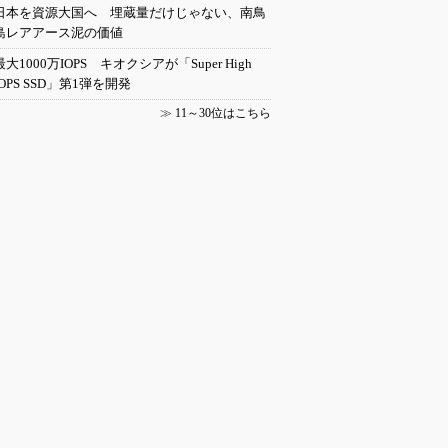
日本を資源大国へ 埋蔵量だけじゃない、南鳥
島レアアース泥の価値
最大1000万IOPS キオクシアが「Super High
IOPS SSD」第1弾を開発
≫
11～30位はこちら