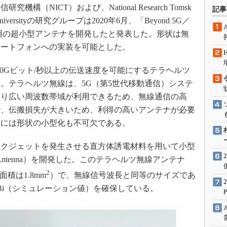
術を知る
NICT）および、National Research Tomsk
記事
エンジニア”が仕掛けた社内
chnic Universityの研究グループは2020年6月、「Beyond 5G／
念の180日
用の超小型アンテナを開発したと発表した。形状は無
ションは日本を救うのか
マートフォンへの実装を可能とした。
IoT通信
、100Gビット/秒以上の伝送速度を可能にするテラヘルツ
ナリスト「未来展望」
。テラヘルツ無線は、5G（第5世代移動通信）システ
愛されないエンジニア」の
より広い周波数帯域が利用できるため、無線通信の高
行動論
で、伝搬損失が大きいため、利得の高いアンテナが必要
るには形状の小型化も不可欠である。
クジェットを発生させる直方体誘電材料を用いて小型
boid Antenna）を開発した。このテラヘルツ無線アンテナ
2
口面積は1.8mm
）で、無線信号波長と同等のサイズであ
Bi（シミュレーション値）を確保している。