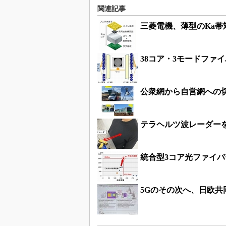
関連記事
三菱電機、薄型のKa帯
38コア・3モードファイ
公衆網から自営網への
テラヘルツ波レーダー
統合型3コア光ファイ
5Gのその次へ、日欧共