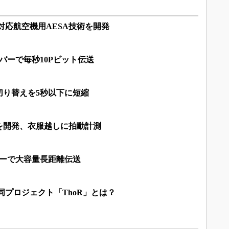
対応航空機用AESA技術を開発
バーで毎秒10Pビット伝送
切り替えを5秒以下に短縮
を開発、衣服越しに拍動計測
バーで大容量長距離伝送
同プロジェクト「ThoR」とは？