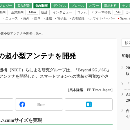
ノロジー
製品解剖
先端技術
デバイス
プロセス
パワー
部品材料
セン
動向
企業動向
統計
インタビュー
コラム
テーマ特集
カ
M&A
5G
ギー
ナログ
無線
集
ニュース
海外
国内
連載
電子版
読者登録
ホワイトペーパー
Specia
フィジカルAI
IoT・エッジコ
モリ
EXPO
Microchip情報
ストレージ通信
EE Times Japan×EDN Japan統合電
エッジAI
子版
I
SEMICON Japan
小型アンテナを開発：Bey...
デバイス通信
パワーエレクトロニクス
電子ブックレット
イコン
CEATEC
のナノフォーカス
半導体後工程
GA
EdgeTech＋
業界スコープ
の超小型アンテナを開発
読者調査（EE Times Research）
印刷
TECHNO-FRONT
のエレ・組み込みプレイバ
カーボンニュートラル
2
人とくるま展
（NICT）らによる研究グループは、「Beyond 5G／6G」
版
IoT
直前エンジニアの社会人大
アンテナを開発した。スマートフォンへの実装が可能な小さ
電源設計（EDN Japan）
「
数字」で回してみよう
[
馬本隆綱
，
EE Times Japan
]
エレクトロニクス入門（EDN
A
Japan）
ード ～Behind the
2
rd
Share
年で起こったこと、次の10年
台
こと
4
1.72mmサイズを実現
で探るアジアの新トレンド