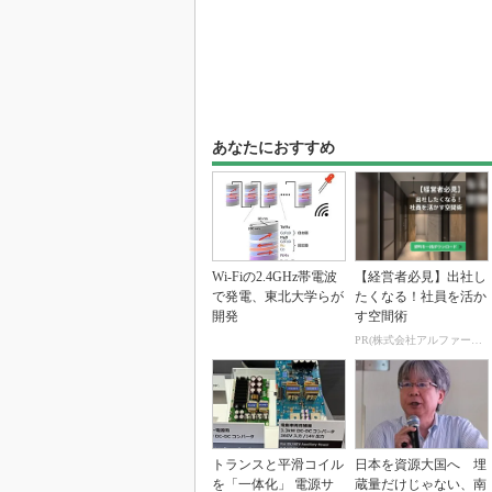
あなたにおすすめ
Wi-Fiの2.4GHz帯電波
【経営者必見】出社し
で発電、東北大学らが
たくなる！社員を活か
開発
す空間術
PR(株式会社アルファーテクノ)
トランスと平滑コイル
日本を資源大国へ 埋
を「一体化」 電源サ
蔵量だけじゃない、南