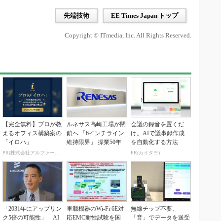
先端技術
EE Times Japan トップ
Copyright © ITmedia, Inc. All Rights Reserved.
【完全無料】プロが教
ルネサス高崎工場が閉
会議の録音を置くだ
えるオフィス構築案の
鎖へ 「6インチライン
け。AIで議事録作成
「イロハ」
維持限界」 操業50年
を自動化する方法
PR(株式会社アルファーテクノ)
PR(カイタヨ)
「2031年にアップリン
車載機器のWi-Fi 6E対
無線チップ不要、
ク5倍の可能性」 AI
応EMC耐性試験を国
「音」でデータを送受