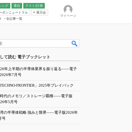
シング
通信
テスト/計測
ーボンニュートラル
展示会
マイページ
全記事一覧
l
ンピューティング
して読む 電子ブックレット
IER
026年上半期の半導体業界を振り返る――電子
2026年7月号
TECHNO-FRONTIER」2025年プレイバック
I時代のメモリ／ストレージ覇権――電子版
026年5月号
湾の半導体戦略 強みと限界――電子版2026年
月号