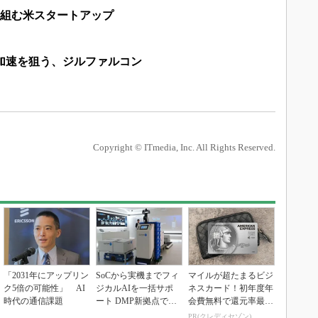
取り組む米スタートアップ
加速を狙う、ジルファルコン
Copyright © ITmedia, Inc. All Rights Reserved.
「2031年にアップリン
SoCから実機までフィ
マイルが超たまるビジ
ク5倍の可能性」 AI
ジカルAIを一括サポ
ネスカード！初年度年
時代の通信課題
ート DMP新拠点で展
会費無料で還元率最大
開加速
1.125%
PR(クレディセゾン)