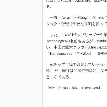
には、NVIDIAとArmの他、IntelやSa
る。
一方、AmazonやGoogle、Mic
タックの分野で重要な役割を担っ
また、このAIチップリーダー企業の
Technologiesの名前もあるが、B
い。中国の巨大クラウドAlibabaは
「Hanguang 800（含光800）」
AIチップ市場で台頭しているも
Hailoだ。同社は2020年初頭に、
ところである。
【翻訳：田中留美、編集：EE Times Japan】