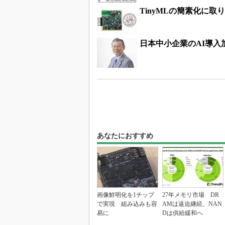
TinyMLの簡素化に
日本中小企業のAI導入
あなたにおすすめ
画像鮮明化を1チップ
27年メモリ市場 DR
で実現 組み込みも容
AMは逼迫継続、NAN
易に
Dは供給緩和へ