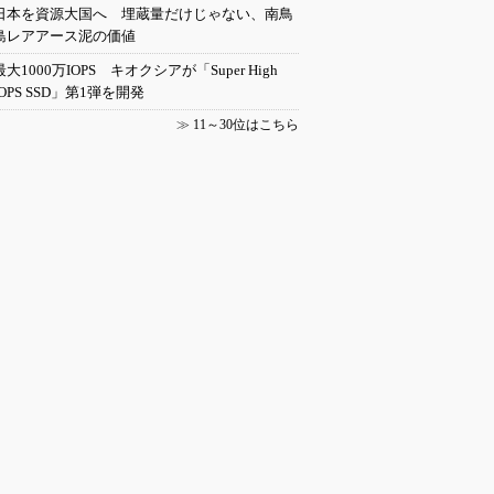
日本を資源大国へ 埋蔵量だけじゃない、南鳥
島レアアース泥の価値
最大1000万IOPS キオクシアが「Super High
IOPS SSD」第1弾を開発
≫
11～30位はこちら