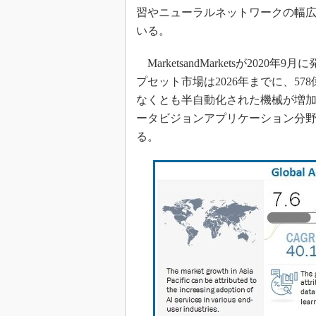
光伝送技
習やニューラルネットワークの幅
“異端児
いる。
改革、執
イノベー
MarketsandMarketsが20
プセット市場は2026年までに、5
JASA発
なくとも半自動化された機械が増
IHSア
ータビジョンアプリケーション分
「英語に
る。
ための新