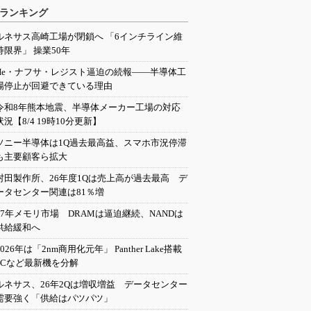
ランキング
ルネサス高崎工場が閉鎖へ 「6インチライン維
持限界」 操業50年
He・ナフサ・レジスト逼迫の続報――半導体工
場停止が回避できている理由
令和8年熊本地震、半導体メーカー工場の対応
状況【8/4 19時10分更新】
ソニー半導体は1Q過去最高益、スマホ市況停滞
も主要顧客ら拡大
村田製作所、26年度1Qは売上高が過去最高 デ
ータセンター関連は81％増
27年メモリ市場 DRAMは逼迫継続、NANDは
供給緩和へ
2026年は「2nm商用化元年」 Panther Lake搭載
PCなど最新機を分解
ルネサス、26年2Qは増収増益 データセンター
需要強く「供給はパツパツ」