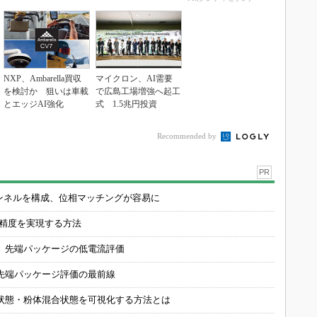
NXP、Ambarella買収
マイクロン、AI需要
を検討か 狙いは車載
で広島工場増強へ起工
とエッジAI強化
式 1.5兆円投資
Recommended by
PR
チャンネルを構成、位相マッチングが容易に
の精度を実現する方法
 先端パッケージの低電流評価
先端パッケージ評価の最前線
状態・粉体混合状態を可視化する方法とは