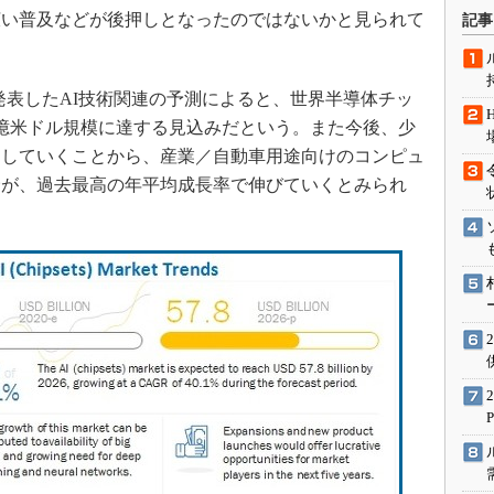
術を知る
広い普及などが後押しとなったのではないかと見られて
記事
エンジニア”が仕掛けた社内
念の180日
ションは日本を救うのか
20年9月に発表したAI技術関連の予測によると、世界半導体チッ
78億米ドル規模に達する見込みだという。また今後、少
IoT通信
加していくことから、産業／自動車用途向けのコンピュ
ナリスト「未来展望」
野が、過去最高の年平均成長率で伸びていくとみられ
愛されないエンジニア」の
行動論