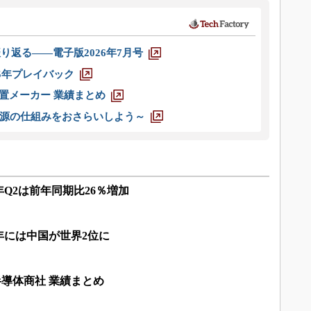
り返る――電子版2026年7月号
025年プレイバック
装置メーカー 業績まとめ
源の仕組みをおさらいしよう～
年Q2は前年同期比26％増加
2年には中国が世界2位に
内半導体商社 業績まとめ