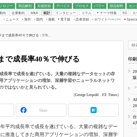
ノロジー
製品解剖
先端技術
デバイス
プロセス
パワー
部品材料
セン
動向
企業動向
統計
インタビュー
コラム
テーマ特集
カ
M&A
5G
ギー
ナログ
無線
集
ニュース
海外
国内
連載
電子版
読者登録
ホワイトペーパー
Specia
フィジカルAI
IoT・エッジコ
モリ
EXPO
Microchip情報
ストレージ通信
EE Times Japan×EDN Japan統合電
エッジAI
子版
I
SEMICON Japan
年まで成長率40％で伸びる：578...
デバイス通信
パワーエレクトロニクス
電子ブックレット
イコン
CEATEC
のナノフォーカス
半導体後工程
GA
EdgeTech＋
業界スコープ
年まで成長率40％で伸びる
読者調査（EE Times Research）
印刷
TECHNO-FRONT
のエレ・組み込みプレイバ
カーボンニュートラル
2
人とくるま展
平均成長率で成長を遂げている。大量の複雑なデータセットの存
版
IoT
直前エンジニアの社会人大
用アプリケーションの増加、深層学習やニューラルネットワ
電源設計（EDN Japan）
のではないかと見られている。
「
数字」で回してみよう
[
George Leopold
，
EE Times
]
エレクトロニクス入門（EDN
A
Japan）
ード ～Behind the
2
rd
Share
年で起こったこと、次の10年
台
こと
4
の年平均成長率で成長を遂げている。大量の複雑なデー
で探るアジアの新トレンド
急に推進してきた商用アプリケーションの増加、深層学