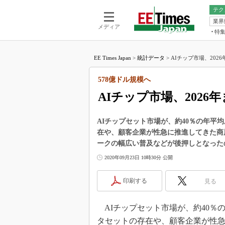
テク
業界
電池／エネル
ア
メディア
特
メ
福田昭の
LS
EE Times Japan
>
統計データ
>
AIチップ市場、2026
福田昭の
マ
湯之上隆
578億ドル規模へ
FP
大山聡の
AIチップ市場、2026
大原雄介
ック
AIチップセット市場が、約40％の年
リタイア
在や、顧客企業が性急に推進してきた商
学漂流記
ークの幅広い普及などが後押しとなった
世界を「
2020年09月23日 10時30分 公開
踊るバズワ
Buzzwo
印刷する
見る
この10
で起こる
AIチップセット市場が、約40％
製品分解
タセットの存在や、顧客企業が性