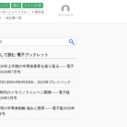
シング
通信
テスト/計測
ーボンニュートラル
展示会
マイページ
全記事一覧
l
ンピューティング
して読む 電子ブックレット
IER
026年上半期の半導体業界を振り返る――電子
2026年7月号
TECHNO-FRONTIER」2025年プレイバック
I時代のメモリ／ストレージ覇権――電子版
026年5月号
湾の半導体戦略 強みと限界――電子版2026年
月号