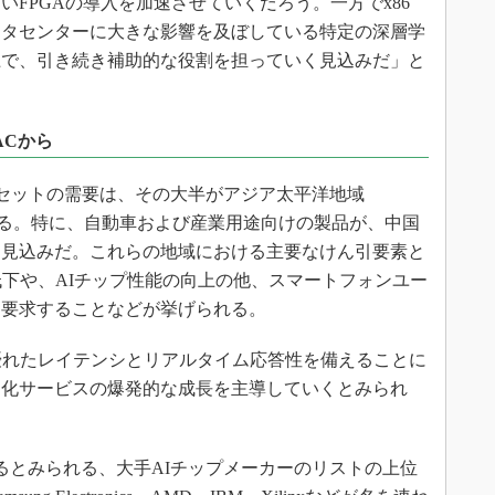
FPGAの導入を加速させていくだろう。一方でx86
ータセンターに大きな影響を及ぼしている特定の深層学
上で、引き続き補助的な役割を担っていく見込みだ」と
ACから
セットの需要は、その大半がアジア太平洋地域
いる。特に、自動車および産業用途向けの製品が、中国
く見込みだ。これらの地域における主要なけん引要素と
低下や、AIチップ性能の向上の他、スマートフォンユー
を要求することなどが挙げられる。
優れたレイテンシとリアルタイム応答性を備えることに
動化サービスの爆発的な成長を主導していくとみられ
とみられる、大手AIチップメーカーのリストの上位