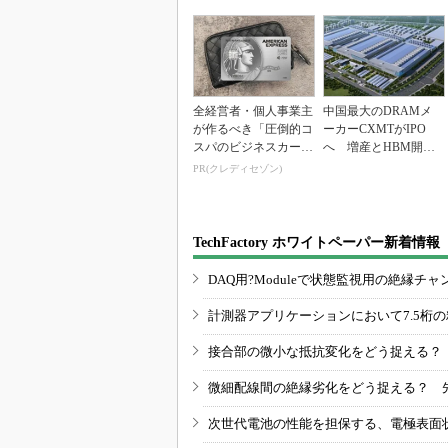
全経営者・個人事業主
中国最大のDRAMメ
が作るべき「圧倒的コ
ーカーCXMTがIPO
スパのビジネスカー
へ 増産とHBM開発
ド」
で存在感
PR(クレディセゾン)
TechFactory ホワイトペーパー新着情報
DAQ用?Moduleで状態監視用の絶縁
計測器アプリケーションにおいて7.5桁
接合部の微小な抵抗変化をどう捉える？
微細配線間の絶縁劣化をどう捉える？ 
次世代電池の性能を担保する、電極表面