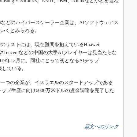
msung Electronics、AMD、IBM、Xilinxなどが名を連ね
rosoftなどのハイパースケーラー企業は、AIソフトウェアス
ていくとみられる。
リストには、現在難問を抱えているHuawei
aiduやTencentなどの中国の大手AIプレイヤーは見当たらな
2019年12月に、同社にとって初となるAIチップ
を発表している。
う一つの企業が、イスラエルのスタートアップである
AIチップ生産に向け6000万米ドルの資金調達を完了した
原文へのリンク