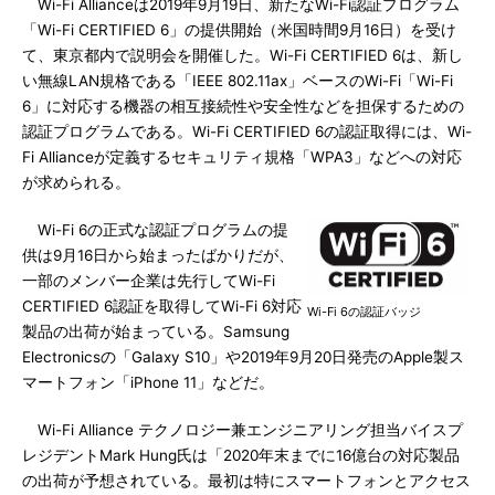
Wi-Fi Allianceは2019年9月19日、新たなWi-Fi認証プログラム
「Wi-Fi CERTIFIED 6」の提供開始（米国時間9月16日）を受け
て、東京都内で説明会を開催した。Wi-Fi CERTIFIED 6は、新し
い無線LAN規格である「IEEE 802.11ax」ベースのWi-Fi「Wi-Fi
6」に対応する機器の相互接続性や安全性などを担保するための
認証プログラムである。Wi-Fi CERTIFIED 6の認証取得には、Wi-
Fi Allianceが定義するセキュリティ規格「WPA3」などへの対応
が求められる。
Wi-Fi 6の正式な認証プログラムの提
供は9月16日から始まったばかりだが、
一部のメンバー企業は先行してWi-Fi
CERTIFIED 6認証を取得してWi-Fi 6対応
Wi-Fi 6の認証バッジ
製品の出荷が始まっている。Samsung
Electronicsの「Galaxy S10」や2019年9月20日発売のApple製ス
マートフォン「iPhone 11」などだ。
Wi-Fi Alliance テクノロジー兼エンジニアリング担当バイスプ
レジデントMark Hung氏は「2020年末までに16億台の対応製品
の出荷が予想されている。最初は特にスマートフォンとアクセス