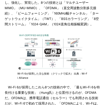
し、強化し、実現した。8つの技術とは「マルチユーザー
MIMO」（MU-MIMO）、「OFDMA」（直交周波数分割多元接
続）、「ビームフォーミング」「160MHz幅チャンネル」「ター
ゲットウェイクタイム」（TWT）、「BSSカラーリング」「8空
間ストリーム」「1024-QAM」（1024直角位相振幅変調）。
Wi-Fi 6が採用した主な技術 （クリックで拡大） 出典：Wi-F
i Alliance
Wi-Fi 6が採用したこれら8つの技術の中で、「最もWi-Fi 6を特
長付ける重要な技術」（Hung氏）と位置付けるのが、OFDMA
だ。OFDMAは、携帯電話通信（セルラー）でも利用される技術
だが、Wi-Fi 6で初めて採用された。「OFDMAにより、Wi-Fiは、