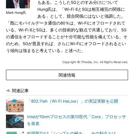
もある。こうした5Gとのすみ分けについて
Hung氏は、「Wi-Fi 6と5Gは相互補完の関係に
Mark Hung氏
ある」として、競合関係にはないと強調した。
「既にモバイルデータ通信の80％は、Wi-Fiにオフロードされて
いる。Wi-Fi 6と5Gは、多くの技術的な観点で共通しており、5G
の通信をオフロードすることが十分可能な性能を備えている。そ
のため、5Gが普及すれば、さらにWi-Fiにオフロードされるとい
う傾向は強まると考えている」と述べた。
Copyright © ITmedia, Inc. All Rights Reserved.
関連情報
関連記事
「802.11ah（Wi-Fi HaLow）」の実証実験を公開
Intelが10nmプロセスの第10世代「Core」プロセッサ
を発表
中国製TVは「シンプルの極み」、その利点とは