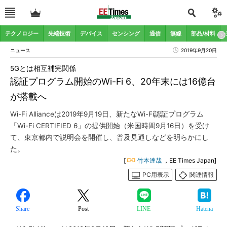
テクノロジー
先端技術
デバイス
センシング
通信
無線
部品/材料
ニュース
2019年9月20日
5Gとは相互補完関係
認証プログラム開始のWi-Fi 6、20年末には16億台
が搭載へ
Wi-Fi Allianceは2019年9月19日、新たなWi-Fi認証プログラム
「Wi-Fi CERTIFIED 6」の提供開始（米国時間9月16日）を受け
て、東京都内で説明会を開催し、普及見通しなどを明らかにし
た。
[
竹本達哉
，EE Times Japan]
PC用表示
関連情報
Share
Post
LINE
Hatena