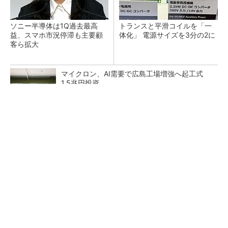
ソニー半導体は1Q過去最高
トランスと平滑コイルを「一
益、スマホ市況停滞も主要顧
体化」 電源サイズを3分の2に
客ら拡大
マイクロン、AI需要で広島工場増強へ起工式
1.5兆円投資
He・ナフサ・レジスト逼迫の続報――半導体工
場停止が回避できている理由
中国最大のDRAMメーカーCXMTがIPOへ 増
産とHBM開発で存在感