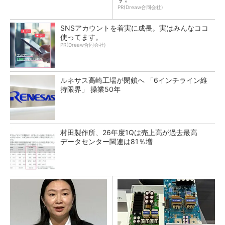
PR(Dreaw合同会社)
SNSアカウントを着実に成長。実はみんなココ
使ってます。
PR(Dreaw合同会社)
ルネサス高崎工場が閉鎖へ 「6インチライン維
持限界」 操業50年
村田製作所、26年度1Qは売上高が過去最高
データセンター関連は81％増