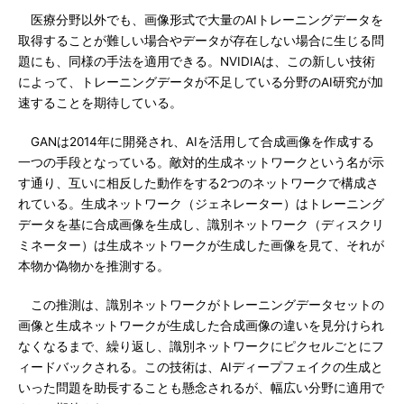
医療分野以外でも、画像形式で大量のAIトレーニングデータを
取得することが難しい場合やデータが存在しない場合に生じる問
題にも、同様の手法を適用できる。NVIDIAは、この新しい技術
によって、トレーニングデータが不足している分野のAI研究が加
速することを期待している。
GANは2014年に開発され、AIを活用して合成画像を作成する
一つの手段となっている。敵対的生成ネットワークという名が示
す通り、互いに相反した動作をする2つのネットワークで構成さ
れている。生成ネットワーク（ジェネレーター）はトレーニング
データを基に合成画像を生成し、識別ネットワーク（ディスクリ
ミネーター）は生成ネットワークが生成した画像を見て、それが
本物か偽物かを推測する。
この推測は、識別ネットワークがトレーニングデータセットの
画像と生成ネットワークが生成した合成画像の違いを見分けられ
なくなるまで、繰り返し、識別ネットワークにピクセルごとにフ
ィードバックされる。この技術は、AIディープフェイクの生成と
いった問題を助長することも懸念されるが、幅広い分野に適用で