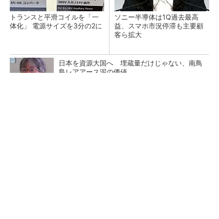
トランスと平滑コイルを「一
ソニー半導体は1Q過去最高
体化」 電源サイズを3分の2に
益、スマホ市況停滞も主要顧
客ら拡大
日本を資源大国へ 埋蔵量だけじゃない、南鳥
島レアアース泥の価値
三菱電機、第5世代SiC MOSFETの核 オン抵
抗25％減の独自構造
マイクロン、AI需要で広島工場増強へ起工式
1.5兆円投資