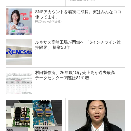
SNSアカウントを着実に成長。実はみんなココ
使ってます。
PR(Dreaw合同会社)
ルネサス高崎工場が閉鎖へ 「6インチライン維
持限界」 操業50年
村田製作所、26年度1Qは売上高が過去最高
データセンター関連は81％増