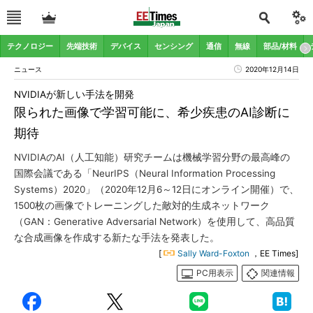
テクノロジー
先端技術
デバイス
センシング
通信
無線
部品/材料
ニュース
2020年12月14日
NVIDIAが新しい手法を開発
限られた画像で学習可能に、希少疾患のAI診断に
期待
NVIDIAのAI（人工知能）研究チームは機械学習分野の最高峰の
国際会議である「NeurIPS（Neural Information Processing
Systems）2020」（2020年12月6～12日にオンライン開催）で、
1500枚の画像でトレーニングした敵対的生成ネットワーク
（GAN：Generative Adversarial Network）を使用して、高品質
な合成画像を作成する新たな手法を発表した。
[
Sally Ward-Foxton
，EE Times]
PC用表示
関連情報