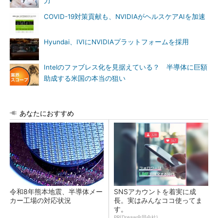
力
COVID-19対策貢献も、NVIDIAがヘルスケアAIを加速
Hyundai、IVIにNVIDIAプラットフォームを採用
Intelのファブレス化を見据えている？ 半導体に巨額
助成する米国の本当の狙い
あなたにおすすめ
令和8年熊本地震、半導体メー
SNSアカウントを着実に成
カー工場の対応状況
長。実はみんなココ使ってま
す。
PR(Dreaw合同会社)