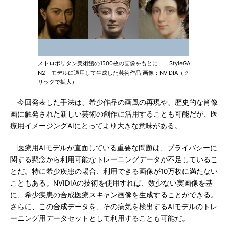
メトロポリタン美術館の1500枚の画像をもとに、「StyleGA
N2」モデルに適用して生成した芸術作品 画像：NVIDIA（ク
リックで拡大）
今回発表した手法は、希少作品の画風の再現や、歴史的な肖像
画に触発された新しい芸術の創作に活用することも可能だが、医
療用イメージングAIにとってより大きな意味がある。
医療用AIモデルが直面している重要な問題は、プライバシーに
関する懸念から利用可能なトレーニングデータが不足しているこ
とだ。特に希少疾患の場合、利用できる画像が10万枚に満たない
こともある。NVIDIAの技術を使用すれば、数少ない実画像を基
に、希少疾患の合成医療スキャン画像を生成することができる。
さらに、この合成データを、その病気を検出するAIモデルのトレ
ーニング用データセットとして利用することも可能だ。