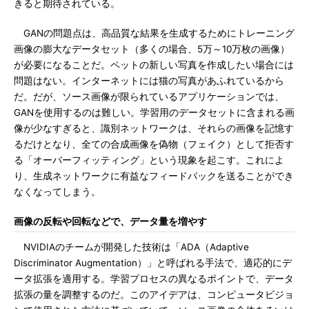
きると期待されている。
GANの問題点は、高品質な結果を生成するためにトレーニング
画像の膨大なデータセット（多くの場合、5万～10万枚の画像）
が必要になることだ。ペットの新しい写真を作成したい場合には
問題はない。インターネットには猫の写真があふれているから
だ。だが、ソース画像が限られているアプリケーションでは、
GANを使用するのは難しい。学習用のデータセットに含まれる画
像が少なすぎると、識別ネットワークは、それらの画像を記憶す
るだけとなり、全ての合成画像を偽物（フェイク）として拒否す
る「オーバーフィッティング」という現象を起こす。これによ
り、生成ネットワークに有益なフィードバックを送ることができ
なくなってしまう。
画像の反転や回転などで、データ量を増やす
NVIDIAのチームが開発した技術は「ADA（Adaptive
Discriminator Augmentation）」と呼ばれる手法で、適応的にデ
ータ拡張を適用する。学習プロセスの異なるポイントで、データ
拡張の量を調整するのだ。このアイデアは、コンピュータビジョ