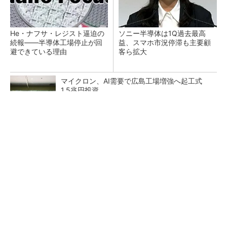
He・ナフサ・レジスト逼迫の
ソニー半導体は1Q過去最高
続報――半導体工場停止が回
益、スマホ市況停滞も主要顧
避できている理由
客ら拡大
マイクロン、AI需要で広島工場増強へ起工式
1.5兆円投資
27年メモリ市場 DRAMは逼迫継続、NANDは
供給緩和へ
中国最大のDRAMメーカーCXMTがIPOへ 増
産とHBM開発で存在感