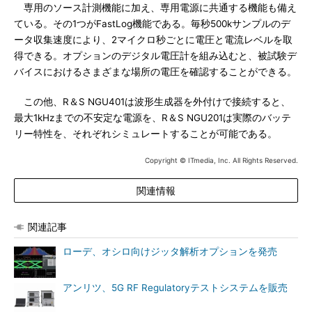
専用のソース計測機能に加え、専用電源に共通する機能も備え
ている。その1つがFastLog機能である。毎秒500kサンプルのデ
ータ収集速度により、2マイクロ秒ごとに電圧と電流レベルを取
得できる。オプションのデジタル電圧計を組み込むと、被試験デ
バイスにおけるさまざまな場所の電圧を確認することができる。
この他、R＆S NGU401は波形生成器を外付けで接続すると、
最大1kHzまでの不安定な電源を、R＆S NGU201は実際のバッテ
リー特性を、それぞれシミュレートすることが可能である。
Copyright © ITmedia, Inc. All Rights Reserved.
関連情報
関連記事
ローデ、オシロ向けジッタ解析オプションを発売
アンリツ、5G RF Regulatoryテストシステムを販売