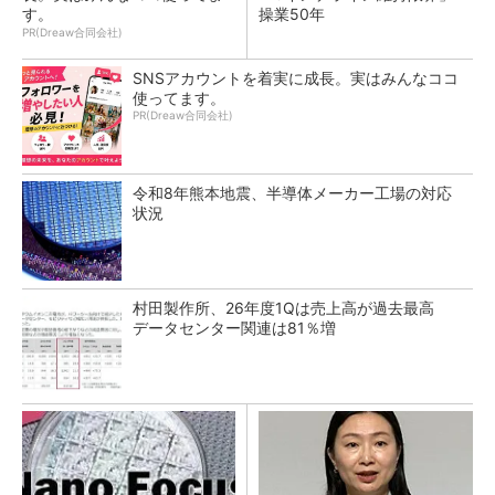
す。
操業50年
PR(Dreaw合同会社)
SNSアカウントを着実に成長。実はみんなココ
使ってます。
PR(Dreaw合同会社)
令和8年熊本地震、半導体メーカー工場の対応
状況
村田製作所、26年度1Qは売上高が過去最高
データセンター関連は81％増