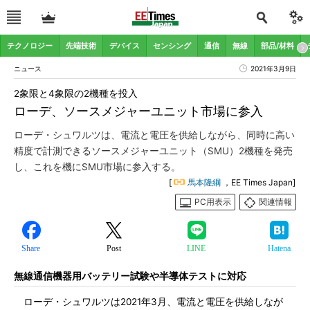
テクノロジー
先端技術
デバイス
センシング
通信
無線
部品/材料
ニュース
2021年3月9日
2象限と4象限の2機種を投入
ローデ、ソースメジャーユニット市場に参入
ローデ・シュワルツは、電流と電圧を供給しながら、同時に高い
精度で計測できるソースメジャーユニット（SMU）2機種を発売
し、これを機にSMU市場に参入する。
[
馬本隆綱
，EE Times Japan]
PC用表示
関連情報
Share
Post
LINE
Hatena
無線通信機器用バッテリー試験や半導体テストに対応
ローデ・シュワルツは2021年3月、電流と電圧を供給しなが