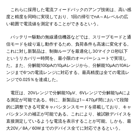
これらに採用した電流フィードバックのアンプ技術は、高い感
度と精度を同時に実現しており、1回の掃引でnA～Aレベルの広
い範囲で電流値を測定することができるという。
バッテリー駆動の無線通信機器などでは、スリープモードと通
信モードを繰り返し動作するため、負荷条件も高速に変化する。
これに対し新製品は、制御ループを最適化し30マイクロ秒以下
というリカバリー時間を、最小限のオーバーシュートで実現し
た。また、分解能100pAの10μAレンジから、分解能10μAの10Aレ
ンジまで6つの電流レンジに対応する。最高精度は全ての電流レ
ンジで0.025％を達成した。
電圧は、20Vレンジで分解能10μV、6Vレンジで分解能1μAによ
る測定が可能である。特に、新製品は1～470μF間において段階
的に調整できる可変キャパシタンスモードを搭載しており、キャ
パシタンスの補正が可能である。これにより、被試験デバイスを
直接測定しているような電流を表示することが可能。しかも、最
大20V／8A／60Wまでのデバイス全てに対応できるという。