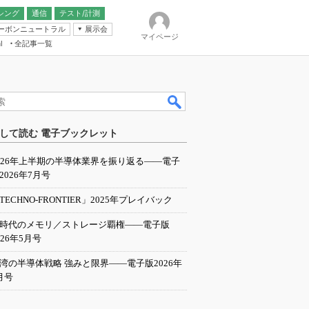
シング
通信
テスト/計測
ーボンニュートラル
展示会
マイページ
全記事一覧
l
ンピューティング
して読む 電子ブックレット
IER
026年上半期の半導体業界を振り返る――電子
2026年7月号
TECHNO-FRONTIER」2025年プレイバック
I時代のメモリ／ストレージ覇権――電子版
026年5月号
湾の半導体戦略 強みと限界――電子版2026年
月号