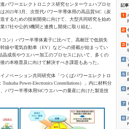
術を知る
進パワーエレクトロニクス研究センターウェハプロセ
記事
エンジニア”が仕掛けた社内
2021年3月、次世代パワー半導体用の高品質SiC（炭
念の180日
製造するための技術開発に向けて、大型共同研究を始め
ションは日本を救うのか
業17社や公的3機関と連携し開発に取り組む。
IoT通信
シリコン）パワー半導体素子に比べて、高耐圧で低損失
ナリスト「未来展望」
幹線や電気自動車（EV）などへの搭載が始まってい
愛されないエンジニア」の
単結晶成長やウエハー加工のプロセスにおいて、多くの
行動論
今後の本格普及に向けて解決すべき課題もあった。
イノベーション共同研究体「つくばパワーエレクトロ
 Power-Electronics Constellations）」内に材料分
、パワー半導体用SiCウエハーの量産に向けた製造技