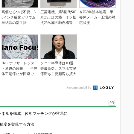
高価なるつぼ不要、3.
三菱電機、第5世代SiC
令和8年熊本地震、半
5インチ酸化ガリウム
MOSFETの核 オン抵
導体メーカー工場の対
単結晶の新手法
抗25％減の独自構造
応状況
He・ナフサ・レジス
ソニー半導体は1Q過
ト逼迫の続報――半導
去最高益、スマホ市況
体工場停止が回避でき
停滞も主要顧客ら拡大
ている理由
Recommended by
PR
チャンネルを構成、位相マッチングが容易に
の精度を実現する方法