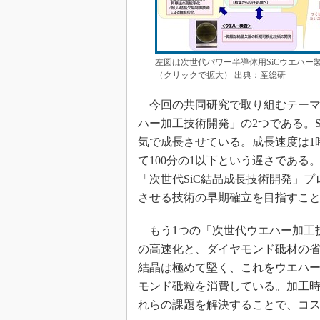
左図は次世代パワー半導体用SiCウエハ
（クリックで拡大） 出典：産総研
今回の共同研究で取り組むテーマは
ハー加工技術開発」の2つである。S
気で成長させている。成長速度は1時
て100分の1以下という遅さであ
「次世代SiC結晶成長技術開発」プ
させる技術の早期確立を目指すこ
もう1つの「次世代ウエハー加工
の高速化と、ダイヤモンド砥材の省
結晶は極めて堅く、これをウエハ
モンド砥粒を消費している。加工時
れらの課題を解決することで、コ