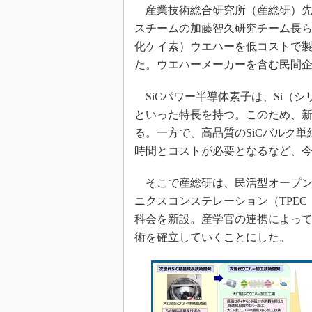
光伝送技
産業技術総合研究所（産総研）先
“異端児
スチームの加藤智久研究チーム長らは
改革、執
化ケイ素）ウエハーを低コストで
イノベー
た。ウエハーメーカーを含む民間企
JASA発
SiCパワー半導体素子は、Si（
IHSア
といった特長を持つ。このため、新
「英語に
る。一方で、高品質のSiCバルク
ための新
時間とコストが必要となるなど、
そこで産総研は、民活型オープン
ニクスコンステレーション（TPEC：Tsukuba
科会を新設。産学官の連携によって
術を確立していくことにした。