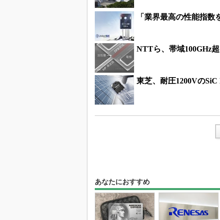
「業界最高の性能指数を実
NTTら、帯域100GH
東芝、耐圧1200VのSiC
あなたにおすすめ