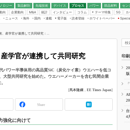
ノロジー
製品解剖
先端技術
デバイス
プロセス
パワー
部品材料
セン
動向
企業動向
統計
インタビュー
コラム
テーマ特集
カ
M&A
5G
ギー
ナログ
無線
集
ニュース
海外
国内
連載
電子版
読者登録
ホワイトペーパー
Specia
フィジカルAI
IoT・エッジコ
モリ
EXPO
Microchip情報
ストレージ通信
EE Times Japan×EDN Japan統合電
エッジAI
子版
I
SEMICON Japan
術、産学官が連携して共同研究：...
デバイス通信
パワーエレクトロニクス
電子ブックレット
イコン
CEATEC
のナノフォーカス
半導体後工程
GA
EdgeTech＋
業界スコープ
、産学官が連携して共同研究
読者調査（EE Times Research）
印刷
TECHNO-FRONT
のエレ・組み込みプレイバ
カーボンニュートラル
2
人とくるま展
代パワー半導体用の高品質SiC（炭化ケイ素）ウエハーを低コ
版
IoT
直前エンジニアの社会人大
、大型共同研究を始めた。ウエハーメーカーを含む民間企業
電源設計（EDN Japan）
む。
「
数字」で回してみよう
[
馬本隆綱
，
EE Times Japan
]
エレクトロニクス入門（EDN
A
Japan）
ード ～Behind the
2
rd
Share
年で起こったこと、次の10年
台
こと
4
争力強化に向けて
で探るアジアの新トレンド