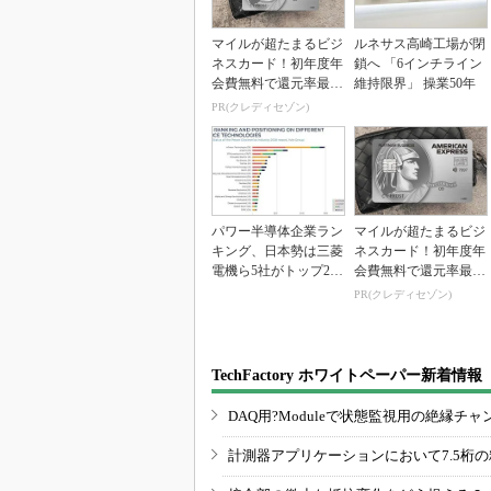
マイルが超たまるビジ
ルネサス高崎工場が閉
ネスカード！初年度年
鎖へ 「6インチライン
会費無料で還元率最大
維持限界」 操業50年
1.125%
PR(クレディセゾン)
パワー半導体企業ラン
マイルが超たまるビジ
キング、日本勢は三菱
ネスカード！初年度年
電機ら5社がトップ20
会費無料で還元率最大
入り
1.125%
PR(クレディセゾン)
TechFactory ホワイトペーパー新着情報
DAQ用?Moduleで状態監視用の絶縁
計測器アプリケーションにおいて7.5桁