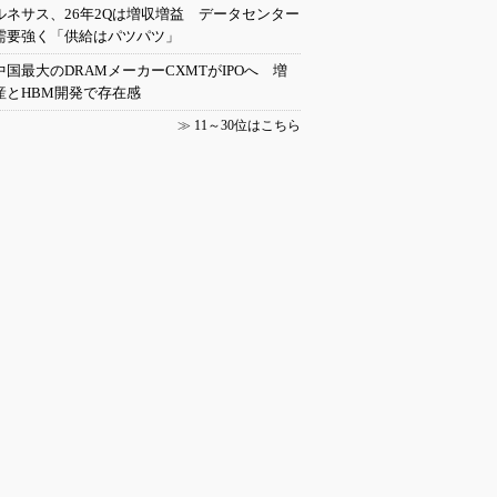
ルネサス、26年2Qは増収増益 データセンター
需要強く「供給はパツパツ」
中国最大のDRAMメーカーCXMTがIPOへ 増
産とHBM開発で存在感
≫
11～30位はこちら