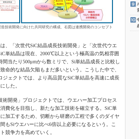
ー製造技術開発に向けた共同研究の構成、右図は連携開発のコンセプト
、「次世代SiC結晶成長技術開発」と「次世代ウエ
iC単結晶は現在、2000℃以上という極高温の気相雰囲
間当たり500μmから数ミリで、Si単結晶成長と比較し
る。致命的な結晶欠陥もまだ多いという。こうした中で、
ロジェクトでは、より高品質なSiC単結晶を高速に成長
とにした。
技術開発」プロジェクトでは、ウエハー加工プロセス
消費化を目指し、新たな加工技術を確立する。SiC単
ーに加工するため、切断から研磨の工程で多くのダイヤ
間もSiウエハーに比べ6倍以上必要になるという。こ
スト競争力を高めていく。