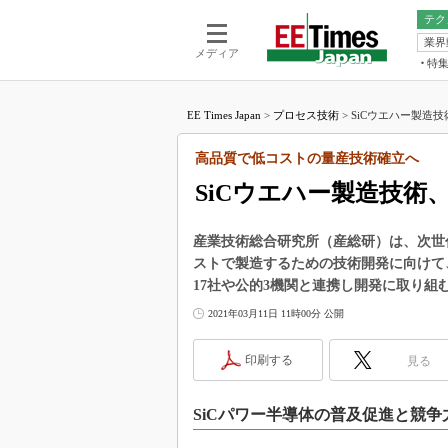
テク
業界
電池／エネル
ア
メディア
特
メ
福田昭の
LS
EE Times Japan
>
プロセス技術
>
SiCウエハー製造技
福田昭の
マ
湯之上隆
高品質で低コストの量産技術確立へ
FP
大山聡の
SiCウエハー製造技術
大原雄介
ック
産業技術総合研究所（産総研）は、次世
リタイア
ストで製造するための技術開発に向けて
学漂流記
17社や公的3機関と連携し開発に取り組
世界を「
2021年03月11日 11時00分 公開
踊るバズワ
Buzzwo
印刷する
見る
この10
で起こる
SiCパワー半導体の普及促進と競
製品分解