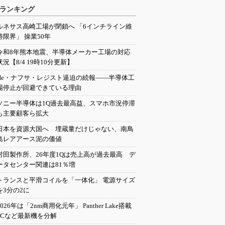
ランキング
ルネサス高崎工場が閉鎖へ 「6インチライン維
持限界」 操業50年
令和8年熊本地震、半導体メーカー工場の対応
状況【8/4 19時10分更新】
He・ナフサ・レジスト逼迫の続報――半導体工
場停止が回避できている理由
ソニー半導体は1Q過去最高益、スマホ市況停滞
も主要顧客ら拡大
日本を資源大国へ 埋蔵量だけじゃない、南鳥
島レアアース泥の価値
村田製作所、26年度1Qは売上高が過去最高 デ
ータセンター関連は81％増
トランスと平滑コイルを「一体化」 電源サイズ
を3分の2に
2026年は「2nm商用化元年」 Panther Lake搭載
PCなど最新機を分解