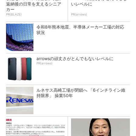
返納後の日常を支えるシニア
いレベルに
カー
PR(BLAZE)
PR(arrows)
令和8年熊本地震、半導体メーカー工場の対応
状況
arrowsの頑丈さがとんでもないレベルに
PR(arrows)
ルネサス高崎工場が閉鎖へ 「6インチライン維
持限界」 操業50年