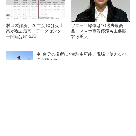
村田製作所、26年度1Qは売上
ソニー半導体は1Q過去最高
高が過去最高 データセンタ
益、スマホ市況停滞も主要顧
ー関連は81％増
客ら拡大
車1台分の場所に4台駐車可能。現場で使える小
さな軽トラ
PR(BLAZE)
トランスと平滑コイルを「一体化」 電源サイズ
を3分の2に
マイクロン、AI需要で広島工場増強へ起工式
1.5兆円投資