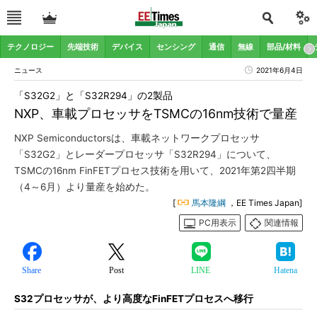
テクノロジー
先端技術
デバイス
センシング
通信
無線
部品/材料
ニュース
2021年6月4日
「S32G2」と「S32R294」の2製品
NXP、車載プロセッサをTSMCの16nm技術で量産
NXP Semiconductorsは、車載ネットワークプロセッサ
「S32G2」とレーダープロセッサ「S32R294」について、
TSMCの16nm FinFETプロセス技術を用いて、2021年第2四半期
（4～6月）より量産を始めた。
[
馬本隆綱
，EE Times Japan]
PC用表示
関連情報
Share
Post
LINE
Hatena
S32プロセッサが、より高度なFinFETプロセスへ移行