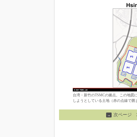
台湾・新竹のTSMCの拠点。この地図に
しようとしている土地（赤の点線で囲ま
次ページ
→