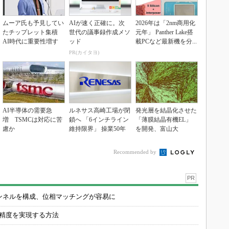
ムーア氏も予見してい
AIが速く正確に。次
2026年は「2nm商用化
たチップレット集積
世代の議事録作成メソ
元年」 Panther Lake搭
AI時代に重要性増す
ッド
載PCなど最新機を分...
PR(カイタヨ)
AI半導体の需要急
ルネサス高崎工場が閉
発光層を結晶化させた
増 TSMCは対応に苦
鎖へ 「6インチライン
「薄膜結晶有機EL」
慮か
維持限界」 操業50年
を開発、富山大
Recommended by
PR
チャンネルを構成、位相マッチングが容易に
の精度を実現する方法