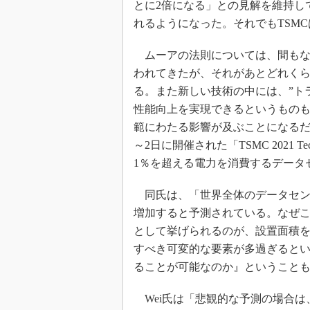
とに2倍になる」との見解を維持し
光伝送技
れるようになった。それでもTSM
“異端児
改革、執
ムーアの法則については、間もな
イノベー
われてきたが、それがあとどれく
JASA発
る。また新しい技術の中には、”ト
IHSア
性能向上を実現できるというもの
「英語に
範にわたる影響が及ぶことになるだろう。T
ための新
～2日に開催された「TSMC 2021 Te
1％を超える電力を消費するデータ
同氏は、「世界全体のデータセンター
増加すると予測されている。なぜこ
として挙げられるのが、設置面積
すべき可変的な要素が多過ぎると
ることが可能なのか』ということ
Wei氏は「悲観的な予測の場合は