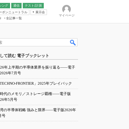
シング
通信
テスト/計測
ーボンニュートラル
展示会
マイページ
全記事一覧
l
ンピューティング
して読む 電子ブックレット
IER
026年上半期の半導体業界を振り返る――電子
2026年7月号
TECHNO-FRONTIER」2025年プレイバック
I時代のメモリ／ストレージ覇権――電子版
026年5月号
湾の半導体戦略 強みと限界――電子版2026年
月号