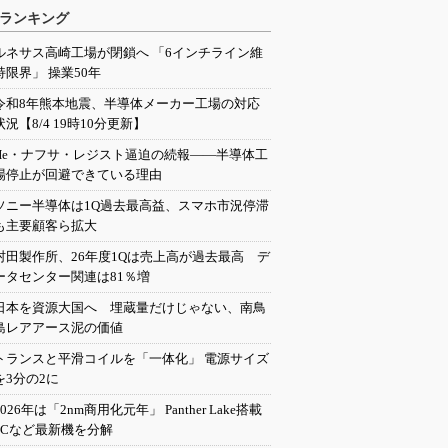
ランキング
ルネサス高崎工場が閉鎖へ 「6インチライン維
持限界」 操業50年
令和8年熊本地震、半導体メーカー工場の対応
状況【8/4 19時10分更新】
He・ナフサ・レジスト逼迫の続報――半導体工
場停止が回避できている理由
ソニー半導体は1Q過去最高益、スマホ市況停滞
も主要顧客ら拡大
村田製作所、26年度1Qは売上高が過去最高 デ
ータセンター関連は81％増
日本を資源大国へ 埋蔵量だけじゃない、南鳥
島レアアース泥の価値
トランスと平滑コイルを「一体化」 電源サイズ
を3分の2に
2026年は「2nm商用化元年」 Panther Lake搭載
PCなど最新機を分解