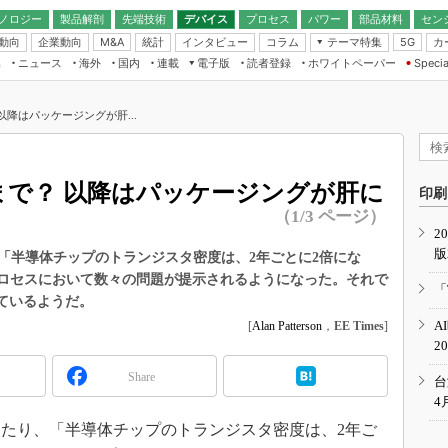
ノロジー
製品解剖
先端技術
デバイス
プロセス
パワー
部品材料
セン
動向
企業動向
統計
インタビュー
コラム
テーマ特集
カ
M&A
5G
ギー
ナログ
無線
集
ニュース
海外
国内
連載
電子版
読者登録
ホワイトペーパー
Specia
フィジカルAI
IoT・エッジコ
モリ
EXPO
Microchip情報
ストレージ通信
EE Times Japan×EDN Japan統合電
エッジAI
子版
I
SEMICON Japan
 以降はパッケージングが肝...
デバイス通信
パワーエレクトロニクス
電子ブックレット
イコン
CEATEC
のナノフォーカス
半導体後工程
GA
EdgeTech＋
業界スコープ
mまで？ 以降はパッケージングが肝に
読者調査（EE Times Research）
印刷
TECHNO-FRONT
のエレ・組み込みプレイバ
（1/3 ページ）
カーボンニュートラル
2
人とくるま展
版
IoT
直前エンジニアの社会人大
「半導体チップのトランジスタ密度は、2年ごとに2倍にな
プロセスにおいて数々の問題が提示されるようになった。それで
電源設計（EDN Japan）
「
ているようだ。
数字」で回してみよう
エレクトロニクス入門（EDN
A
[
Alan Patterson
，
EE Times
]
Japan）
ード ～Behind the
2
rd
Share
年で起こったこと、次の10年
台
こと
4
で探るアジアの新トレンド
たり、「半導体チップのトランジスタ密度は、2年ご