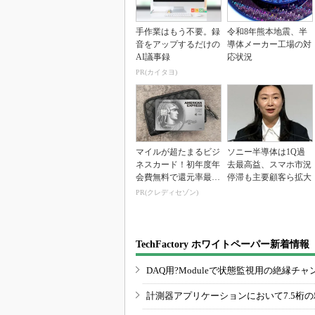
手作業はもう不要。録
令和8年熊本地震、半
音をアップするだけの
導体メーカー工場の対
AI議事録
応状況
PR(カイタヨ)
マイルが超たまるビジ
ソニー半導体は1Q過
ネスカード！初年度年
去最高益、スマホ市況
会費無料で還元率最大
停滞も主要顧客ら拡大
1.125%
PR(クレディセゾン)
TechFactory ホワイトペーパー新着情報
DAQ用?Moduleで状態監視用の絶縁
計測器アプリケーションにおいて7.5桁