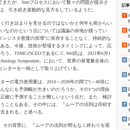
てきたが、3nmプロセスにおいて数々の問題が提示さ
術を知る
記事
Cは、引き続き楽観的な見方をしているようだ。
エンジニア”が仕掛けた社内
念の180日
く行き詰まりを見せるのではないかと何年も前からい
ションは日本を救うのか
らいなのかという点については議論の余地が残ってい
IoT通信
ランジスタ密度の倍増”に依存することなく、持続的な
ナリスト「未来展望」
もある。今後、技術が登場するタイミングによって、広
愛されないエンジニア」の
SMCのCEOであるC. C. Wei氏は、2021年6月1
行動論
chnology Symposium」において、世界の発電量全体の
センターを一例として取り上げている。
の電力使用量は、2010～2030年の間で5～40倍に
んなにも予測幅が大きいのだろうか。その1つの理由
を正確に予測することが難しいという点だ。また、検討
いうこともある。その中には、『ムーアの法則は存続す
も含まれる」と述べる。
、その背景に、『ムーアの法則が間もなく終わりを迎