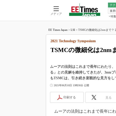
テク
業界
電池／エネル
ア
メディア
特
メ
福田昭の
LS
EE Times Japan
>
LSI
>
TSMCの微細化は2nmまで？
福田昭の
マ
湯之上隆
2021 Technology Symposium
FP
大山聡の
TSMCの微細化は2n
大原雄介
ック
リタイア
ムーアの法則はこれまで長年にわたり、
学漂流記
る」との見解を維持してきたが、3nm
もTSMCは、引き続き楽観的な見方をし
世界を「
2021年06月10日 15時30分 公開
踊るバズワ
Buzzwo
印刷する
見る
この10
で起こる
製品分解
ムーアの法則はこれまで長年にわ