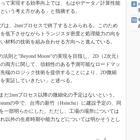
よって実現する効率向上では、もはやデータ／計算性能
』という考え方がある」と指摘する。
プは、2nmプロセスで終了するとみられる。このため
要を低下させながらトランジスタ密度と処理能力の向を
しい材料の技術を組み合わせる方向へと進んでいる。
と”Beyond Moore”の実現を目指し、2D（2次元）
IC）の両方に関して、信頼性のある予測可能なロードマッ
先端のロジック技術を提供することにより、2D微細
とを実証していきたい」と述べる。
まだ2nmプロセス以降の微細化の予定はないという。
 Symposiumの中で、台湾の新竹（Hsinchu）に建設予定の、同
細を一部明らかにした。ただし、工場の場所については
それ以外の生産時期や能力などについては明かそうとし