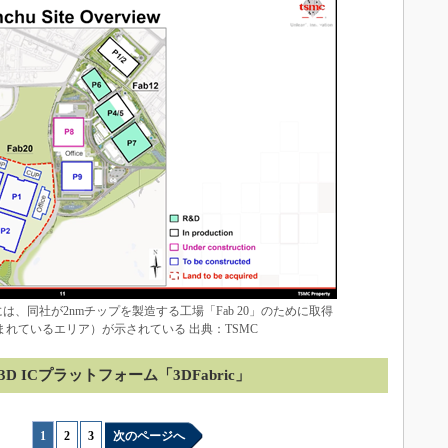
は、同社が2nmチップを製造する工場「Fab 20」のために取得
れているエリア）が示されている 出典：TSMC
3D ICプラットフォーム「3DFabric」
1
|
2
|
3
次のページへ