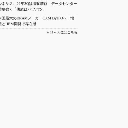
ルネサス、26年2Qは増収増益 データセンター
需要強く「供給はパツパツ」
中国最大のDRAMメーカーCXMTがIPOへ 増
産とHBM開発で存在感
≫
11～30位はこちら