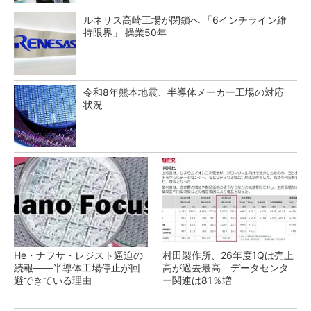
ルネサス高崎工場が閉鎖へ 「6インチライン維
持限界」 操業50年
令和8年熊本地震、半導体メーカー工場の対応
状況
He・ナフサ・レジスト逼迫の
村田製作所、26年度1Qは売上
続報――半導体工場停止が回
高が過去最高 データセンタ
避できている理由
ー関連は81％増