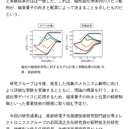
と実験結果がほぼ一致した。これは、磁性超伝導体内のスピン配
列が、磁束量子の向きと配置によって決まることを示したものだ
という。
磁化の磁場依存性に対するモデル計算と実験結果の比較 出
典：産総研他
研究グループは今後、発見した現象のメカニズム解明に向け、
より詳細な実験を実施するとともに、理論の構築を行う。また、
超伝導デバイスに応用するため、磁束量子の向きと位置の精密制
御といった要素技術の開発に取り組む予定だ。
今回の研究成果は、産総研電子光基礎技術研究部門超伝導エレ
クトロニクスグループの石田茂之主任研究員や荻野拓主任研究