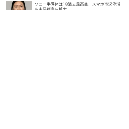
ソニー半導体は1Q過去最高益、スマホ市況停滞
も主要顧客ら拡大
アクセンチュアが追求する「最適なユーザー接
点」づくりの舞台裏
PR(アクセンチュア)
27年メモリ市場 DRAMは逼迫継続、NANDは
供給緩和へ