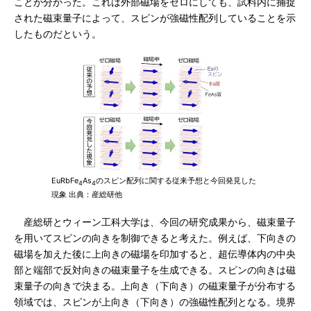
ことが分かった。これは外部磁場をゼロにしても、試料内に捕捉
された磁束量子によって、スピンが強磁性配列していることを示
したものだという。
EuRbFe
As
のスピン配列に関する従来予想と今回発見した
4
4
現象 出典：産総研他
産総研とウィーン工科大学は、今回の研究成果から、磁束量子
を用いてスピンの向きを制御できると考えた。例えば、下向きの
磁場を加えた後に上向きの磁場を印加すると、超伝導体内の中央
部と端部で反対向きの磁束量子を生成できる。スピンの向きは磁
束量子の向きで決まる。上向き（下向き）の磁束量子が分布する
領域では、スピンが上向き（下向き）の強磁性配列となる。境界