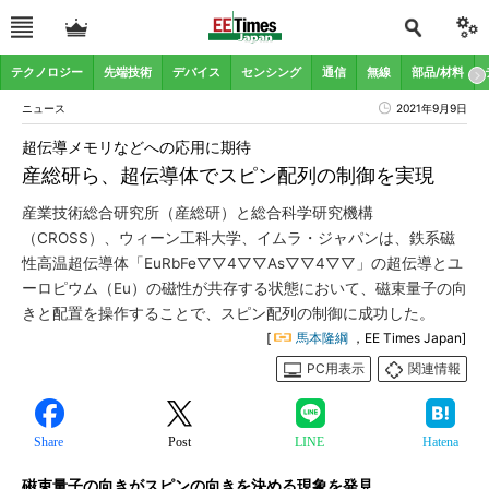
テクノロジー
先端技術
デバイス
センシング
通信
無線
部品/材料
ニュース
2021年9月9日
超伝導メモリなどへの応用に期待
産総研ら、超伝導体でスピン配列の制御を実現
産業技術総合研究所（産総研）と総合科学研究機構
（CROSS）、ウィーン工科大学、イムラ・ジャパンは、鉄系磁
性高温超伝導体「EuRbFe▽▽4▽▽As▽▽4▽▽」の超伝導とユ
ーロピウム（Eu）の磁性が共存する状態において、磁束量子の向
きと配置を操作することで、スピン配列の制御に成功した。
[
馬本隆綱
，EE Times Japan]
PC用表示
関連情報
Share
Post
LINE
Hatena
磁束量子の向きがスピンの向きを決める現象を発見