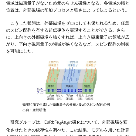
領域は磁束量子がないため元のらせん磁性となる。各領域の幅と
位置は、外部磁場の印加プロセスと強さによって決まるという。
こうした状態は、外部磁場をゼロにしても保たれるため、任意
のスピン配列を有する超伝導体を実現することができる。さら
に、上向きの外部磁場を強くすれば、上向き磁束量子の領域が広
がり、下向き磁束量子の領域が狭くなるなど、スピン配列の制御
を可能にした。
磁場印加で生成した磁束量子の分布とEuのスピン配列の例
出典：産総研他
研究グループは、EuRbFe
As
の磁化について、外部磁場を変
4
4
化させたときの依存性を調べた。この結果、モデルを用いた計算