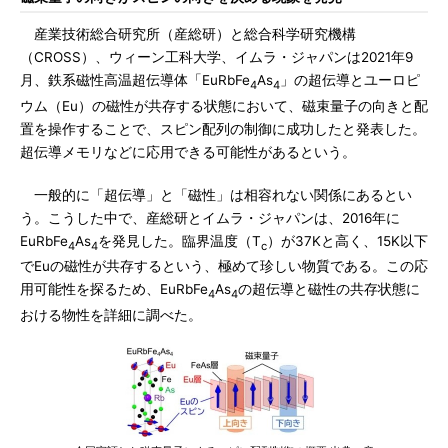
産業技術総合研究所（産総研）と総合科学研究機構
（CROSS）、ウィーン工科大学、イムラ・ジャパンは2021年9
月、鉄系磁性高温超伝導体「EuRbFe
As
」の超伝導とユーロピ
4
4
ウム（Eu）の磁性が共存する状態において、磁束量子の向きと配
置を操作することで、スピン配列の制御に成功したと発表した。
超伝導メモリなどに応用できる可能性があるという。
一般的に「超伝導」と「磁性」は相容れない関係にあるとい
う。こうした中で、産総研とイムラ・ジャパンは、2016年に
EuRbFe
As
を発見した。臨界温度（T
）が37Kと高く、15K以下
4
4
c
でEuの磁性が共存するという、極めて珍しい物質である。この応
用可能性を探るため、EuRbFe
As
の超伝導と磁性の共存状態に
4
4
おける物性を詳細に調べた。