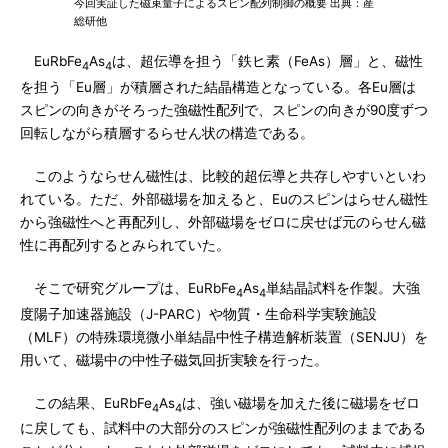
今回実証した磁束量子によるスピン配列制御の概要 出典：産
総研他
EuRbFe
As
は、超伝導を担う「鉄ヒ素（FeAs）層」と、磁性
4
4
を担う「Eu層」が積層された結晶構造となっている。各Eu層は
スピンの向きがそろった強磁性配列で、スピンの向きが90度ずつ
回転しながら積層するらせん状の構造である。
このようならせん磁性は、比較的超伝導と共存しやすいといわ
れている。ただ、外部磁場を加えると、Euのスピンはらせん磁性
から強磁性へと再配列し、外部磁場をゼロに戻せば元のらせん磁
性に再配列するとみられていた。
そこで研究グループは、EuRbFe
As
単結晶試料を作製。大強
4
4
度陽子加速器施設（J-PARC）や物質・生命科学実験施設
（MLF）の特殊環境微小単結晶中性子構造解析装置（SENJU）を
用いて、磁場中の中性子磁気回折実験を行った。
この結果、EuRbFe
As
は、強い磁場を加えた後に磁場をゼロ
4
4
に戻しても、試料中の大部分のスピンが強磁性配列のままである