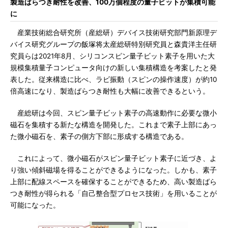
製造ばらつき耐性を改善、100万個程度の量子ビットが集積可能
に
産業技術総合研究所（産総研）デバイス技術研究部門新原理デ
バイス研究グループの飯塚将太産総研特別研究員と森貴洋主任研
究員らは2021年8月、シリコンスピン量子ビット素子を用いた大
規模集積量子コンピュータ向けの新しい集積構造を考案したと発
表した。従来構造に比べ、ラビ振動（スピンの操作速度）が約10
倍高速になり、製造ばらつき耐性も大幅に改善できるという。
産総研は今回、スピン量子ビット素子の高速動作に必要な微小
磁石を集積する新たな構造を開発した。これまで素子上部にあっ
た微小磁石を、素子の側方下部に形成する構造である。
これによって、微小磁石がスピン量子ビット素子に近づき、よ
り強い傾斜磁場を得ることができるようになった。しかも、素子
上部に配線スペースを確保することができるため、高い製造ばら
つき耐性が得られる「自己整合型プロセス技術」を用いることが
可能になった。