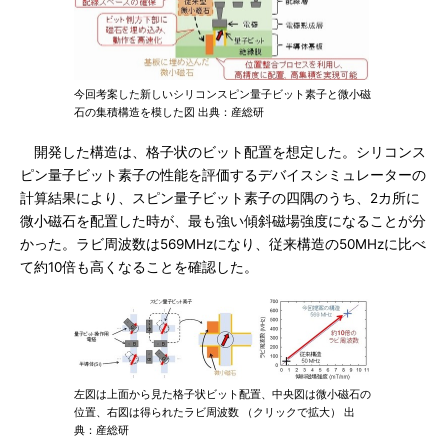
今回考案した新しいシリコンスピン量子ビット素子と微小磁
石の集積構造を模した図 出典：産総研
開発した構造は、格子状のビット配置を想定した。シリコンス
ピン量子ビット素子の性能を評価するデバイスシミュレーターの
計算結果により、スピン量子ビット素子の四隅のうち、2カ所に
微小磁石を配置した時が、最も強い傾斜磁場強度になることが分
かった。ラビ周波数は569MHzになり、従来構造の50MHzに比べ
て約10倍も高くなることを確認した。
左図は上面から見た格子状ビット配置、中央図は微小磁石の
位置、右図は得られたラビ周波数 （クリックで拡大） 出
典：産総研