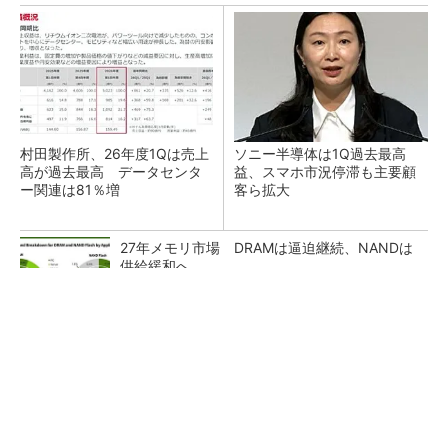
村田製作所、26年度1Qは売上
ソニー半導体は1Q過去最高
高が過去最高 データセンタ
益、スマホ市況停滞も主要顧
ー関連は81％増
客ら拡大
27年メモリ市場 DRAMは逼迫継続、NANDは
供給緩和へ
マイクロン、AI需要で広島工場増強へ起工式
1.5兆円投資