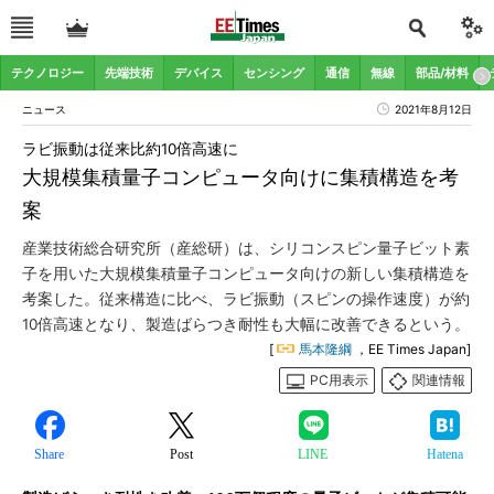
テクノロジー
先端技術
デバイス
センシング
通信
無線
部品/材料
ニュース
2021年8月12日
ラビ振動は従来比約10倍高速に
大規模集積量子コンピュータ向けに集積構造を考
案
産業技術総合研究所（産総研）は、シリコンスピン量子ビット素
子を用いた大規模集積量子コンピュータ向けの新しい集積構造を
考案した。従来構造に比べ、ラビ振動（スピンの操作速度）が約
10倍高速となり、製造ばらつき耐性も大幅に改善できるという。
[
馬本隆綱
，EE Times Japan]
PC用表示
関連情報
Share
Post
LINE
Hatena