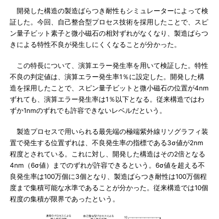
開発した構造の製造ばらつき耐性もシミュレーターによって検
証した。今回、自己整合型プロセス技術を採用したことで、スピ
ン量子ビット素子と微小磁石の相対ずれがなくなり、製造ばらつ
きによる特性不良が発生しにくくなることが分かった。
この特長について、演算エラー発生率を用いて検証した。特性
不良の判定値は、演算エラー発生率1％に設定した。開発した構
造を採用したことで、スピン量子ビットと微小磁石の位置が4nm
ずれても、演算エラー発生率は1％以下となる。従来構造ではわ
ずか1nmのずれでも許容できないレベルだという。
製造プロセスで用いられる最先端の極端紫外線リソグラフィ装
置で発生する位置ずれは、不良発生率の指標である3σ値が2nm
程度とされている。これに対し、開発した構造はその2倍となる
4nm（6σ値）までのずれが許容できるという。6σ値を超える不
良発生率は100万個に3個となり、製造ばらつき耐性は100万個程
度まで集積可能な水準であることが分かった。従来構造では10個
程度の集積が限界であったという。