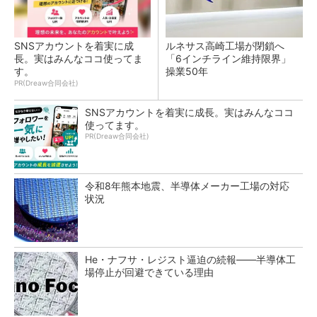
SNSアカウントを着実に成
ルネサス高崎工場が閉鎖へ
長。実はみんなココ使ってま
「6インチライン維持限界」
す。
操業50年
PR(Dreaw合同会社)
SNSアカウントを着実に成長。実はみんなココ
使ってます。
PR(Dreaw合同会社)
令和8年熊本地震、半導体メーカー工場の対応
状況
He・ナフサ・レジスト逼迫の続報――半導体工
場停止が回避できている理由