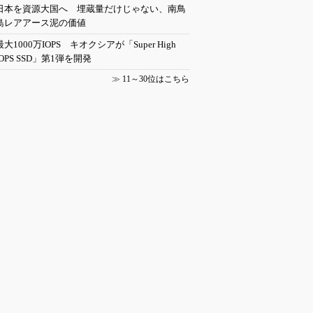
日本を資源大国へ 埋蔵量だけじゃない、南鳥
島レアアース泥の価値
最大1000万IOPS キオクシアが「Super High
IOPS SSD」第1弾を開発
≫
11～30位はこちら