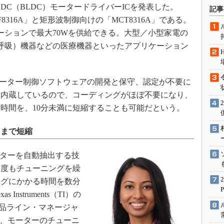
術を知る
C（BLDC）モータードライバーICを発表した。
記事
8316A」と矩形波制御向けの「MCT8316A」である。
エンジニア”が仕掛けた社内
念の180日
ケーションで最大70Wを供給できる。大型／小型家電の
ションは日本を救うのか
圧呼吸）機器などの医療機器といったアプリケーション
IoT通信
ナリスト「未来展望」
も、モーター制御ソフトウェアの開発と保守、認定が不要に
愛されないエンジニア」の
を内蔵しているので、コーディングがほぼ不要になり、
行動論
時間を、10分未満に短縮することも可能だという。
にまで短縮
ーターを自動抽出する技
何度もチューニングを繰
ングにかかる時間を数分
nstruments（TI）の
製品ライン・マネージャ
「従来、モーターのチューニ