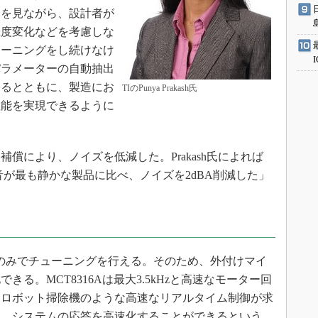
ーを見ながら、設計者が
温度変化などを考慮しな
ューニングをし続けなけ
パラメーターの自動抽出
きるとともに、製造にお
TIのPunya Prakash氏
性能を実現できるように
により、ノイズを低減した。Prakash氏によれば
音が最も静かな製品に比べ、ノイズを2dBA削減した」
端子のみでチューニングを行える。そのため、外付けマイ
る。MCT8316Aは最大3.5kHzと高速なモーター回
、ロボット掃除機のような高速なリアルタイム制御が求
て、システムの応答を高速化することができるという。