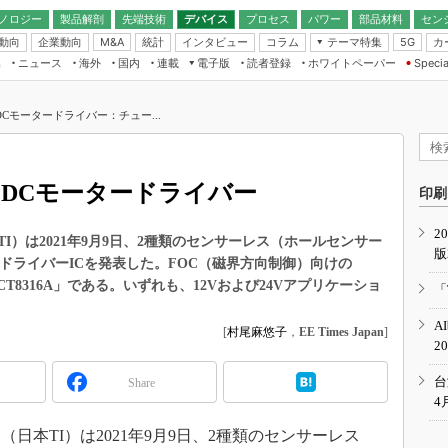
ノロジー
製品解剖
先端技術
デバイス
プロセス
パワー
部品材料
セン
動向
企業動向
統計
インタビュー
コラム
テーマ特集
カ
M&A
5G
ギー
ナログ
無線
集
ニュース
海外
国内
連載
電子版
読者登録
ホワイトペーパー
Specia
フィジカルAI
IoT・エッジコ
モリ
EXPO
Microchip情報
ストレージ通信
EE Times Japan×EDN Japan統合電
エッジAI
子版
I
SEMICON Japan
Cモータードライバー：チュー...
デバイス通信
パワーエレクトロニクス
電子ブックレット
イコン
CEATEC
のナノフォーカス
半導体後工程
GA
EdgeTech＋
業界スコープ
LDCモータードライバー
読者調査（EE Times Research）
印刷
TECHNO-FRONT
のエレ・組み込みプレイバ
カーボンニュートラル
2
人とくるま展
）は2021年9月9日、2種類のセンサーレス（ホールセンサー
版
IoT
直前エンジニアの社会人大
ードライバーICを発表した。FOC（磁界方向制御）向けの
電源設計（EDN Japan）
CT8316A」である。いずれも、12Vおよび24Vアプリケーショ
「
数字」で回してみよう
エレクトロニクス入門（EDN
A
Japan）
[
村尾麻悠子
，
EE Times Japan
]
ード ～Behind the
2
rd
年で起こったこと、次の10年
台
Share
こと
4
で探るアジアの新トレンド
本TI）は2021年9月9日、2種類のセンサーレス