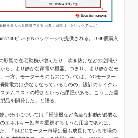
積を最大70％削減できる 出典：日本TI（クリックで拡大）
×7mmの40ピンQFNパッケージで提供される。1000個購入
D-19の影響で在宅勤務が増えたり、吹き抜けなどの空間が
とから、より静かな家電や機器、つまり、より静かなモ
。一方、モーターそのものについては、ACモーター
、消費電力は少なくなっているものの、設計のサイクル
システムコストの増加といった課題がある。こうした需
の製品を開発した」と語る。
6Aの使い分けについては「掃除機など高速な起動が必要な
の他のエネルギー効率を重視するような用途であれば、
明した。「BLDCモーター市場は最も成長している市場の