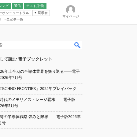
シング
通信
テスト/計測
ーボンニュートラル
展示会
マイページ
全記事一覧
l
ンピューティング
して読む 電子ブックレット
IER
026年上半期の半導体業界を振り返る――電子
2026年7月号
TECHNO-FRONTIER」2025年プレイバック
I時代のメモリ／ストレージ覇権――電子版
026年5月号
湾の半導体戦略 強みと限界――電子版2026年
月号