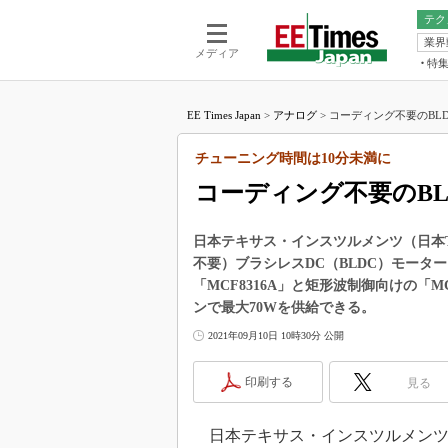
テク
業界
電池／エネル
ア
メディア
特
メ
福田昭の
LS
EE Times Japan
>
アナログ
>
コーディング不要のBLD
福田昭の
マ
湯之上隆
チューニング時間は10分未満に
FP
大山聡の
コーディング不要のB
大原雄介
ック
日本テキサス・インスツルメンツ（日本TI
リタイア
不要）ブラシレスDC（BLDC）モータ
学漂流記
「MCF8316A」と矩形波制御向けの「M
世界を「
ンで最大70Wを供給できる。
踊るバズワ
2021年09月10日 10時30分 公開
Buzzwo
この10
印刷する
見る
で起こる
製品分解
日本テキサス・インスツルメンツ（日