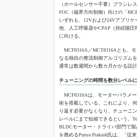
光伝送技
（ホールセンサー不要）ブラシレスD
FOC（磁界方向制御）向けの「MCF
“異端児
改革、執
いずれも、12Vおよび24Vアプリ
イノベー
他、人工呼吸器やCPAP（持続陽
JASA発
に向ける。
IHSア
MCF8316A／MCT8316Aと
「英語に
なる独自の整流制御アルゴリズム
ための新
通常は数週間から数カ月かかる設計
チューニングの時間を数分レベル
MCF8316Aは、モーターパラメ
術を搭載している。これにより、
り返す必要がなくなり、チューニ
レベルにまで短縮できるという。Texas I
BLDCモーター・ドライバ部門で
を務めるPunya Prakash氏は、