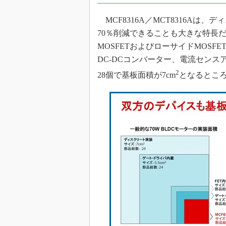
MCF8316A／MCT8316Aは
70％削減できることも大きな特長
MOSFETおよびローサイドMOS
DC-DCコンバーター、電流セン
2
28個で基板面積が7cm
となるところ