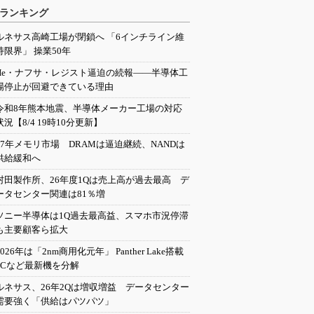
ランキング
ルネサス高崎工場が閉鎖へ 「6インチライン維
持限界」 操業50年
He・ナフサ・レジスト逼迫の続報――半導体工
場停止が回避できている理由
令和8年熊本地震、半導体メーカー工場の対応
状況【8/4 19時10分更新】
27年メモリ市場 DRAMは逼迫継続、NANDは
供給緩和へ
村田製作所、26年度1Qは売上高が過去最高 デ
ータセンター関連は81％増
ソニー半導体は1Q過去最高益、スマホ市況停滞
も主要顧客ら拡大
2026年は「2nm商用化元年」 Panther Lake搭載
PCなど最新機を分解
ルネサス、26年2Qは増収増益 データセンター
需要強く「供給はパツパツ」