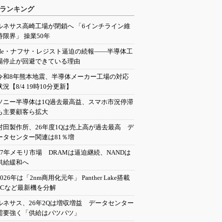
ランキング
ルネサス高崎工場が閉鎖へ 「6インチライン維
持限界」 操業50年
He・ナフサ・レジスト逼迫の続報――半導体工
場停止が回避できている理由
令和8年熊本地震、半導体メーカー工場の対応
状況【8/4 19時10分更新】
ソニー半導体は1Q過去最高益、スマホ市況停滞
も主要顧客ら拡大
村田製作所、26年度1Qは売上高が過去最高 デ
ータセンター関連は81％増
27年メモリ市場 DRAMは逼迫継続、NANDは
供給緩和へ
2026年は「2nm商用化元年」 Panther Lake搭載
PCなど最新機を分解
ルネサス、26年2Qは増収増益 データセンター
需要強く「供給はパツパツ」