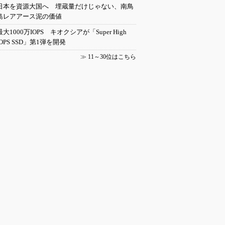
日本を資源大国へ 埋蔵量だけじゃない、南鳥
島レアアース泥の価値
最大1000万IOPS キオクシアが「Super High
IOPS SSD」第1弾を開発
≫
11～30位はこちら