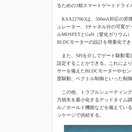
光伝送技
るための3相スマートゲートドライバー
“異端児
改革、執
RAA227063は、500mA対応の
イノベー
ュレーター、3チャネル分の可変ゲ
ルMOSFETとGaN（窒化ガリウム）
JASA発
BLDCモーターの設計を簡素化で
IHSア
「英語に
また、SPIを介してゲート駆動電
ための新
設定することができる。これによ
サーを備えたBLDCモーターやセン
度駆動、ベクトル制御といった制
この他、トラブルシューティング
力損失を最小化するデッドタイム
ル／ホールド機能などを備えている。RA
ッケージで供給する。