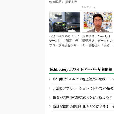
維持限界」 操業50年
PR(デノン)
パワー半導体の「ワイ
ルネサス、26年2Qは
ヤー1本」も測定 光
増収増益 データセン
プローブ電流センサー
ター需要強く「供給は
パツパツ」
TechFactory ホワイトペーパー新着情報
DAQ用?Moduleで状態監視用の絶縁
計測器アプリケーションにおいて7.5桁
接合部の微小な抵抗変化をどう捉える？
微細配線間の絶縁劣化をどう捉える？ 