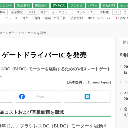
ノロジー
製品解剖
先端技術
デバイス
プロセス
パワー
部品材料
セン
動向
企業動向
統計
インタビュー
コラム
テーマ特集
カ
M&A
5G
ギー
ナログ
無線
集
ニュース
海外
国内
連載
電子版
読者登録
ホワイトペーパー
Specia
フィジカルAI
IoT・エッジコ
モリ
EXPO
Microchip情報
ストレージ通信
EE Times Japan×EDN Japan統合電
エッジAI
子版
I
SEMICON Japan
マートゲートドライバーICを発売：...
デバイス通信
パワーエレクトロニクス
電子ブックレット
イコン
CEATEC
のナノフォーカス
半導体後工程
GA
EdgeTech＋
業界スコープ
トゲートドライバーICを発売
読者調査（EE Times Research）
印刷
TECHNO-FRONT
のエレ・組み込みプレイバ
カーボンニュートラル
2
人とくるま展
スDC（BLDC）モーターを駆動するための3相スマートゲート
版
IoT
直前エンジニアの社会人大
た。
電源設計（EDN Japan）
[
馬本隆綱
，
EE Times Japan
]
「
数字」で回してみよう
エレクトロニクス入門（EDN
A
Japan）
ード ～Behind the
Share
2
rd
年で起こったこと、次の10年
台
部品コストおよび基板面積を節減
こと
4
で探るアジアの新トレンド
1年12月、ブラシレスDC（BLDC）モーターを駆動す