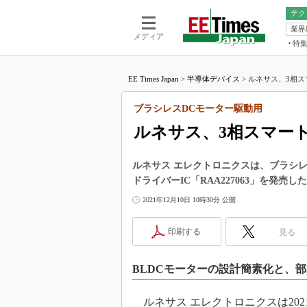
テク
業界
電池／エネル
ア
メディア
特
メ
福田昭の
LS
EE Times Japan
>
半導体デバイス
>
ルネサス、3相ス
福田昭の
マ
湯之上隆
ブラシレスDCモーター駆動用
FP
大山聡の
ルネサス、3相スマー
大原雄介
ック
ルネサス エレクトロニクスは、ブラシレ
リタイア
ドライバーIC「RAA227063」を発売し
学漂流記
2021年12月10日 10時30分 公開
世界を「
踊るバズワ
印刷する
見る
Buzzwo
この10
BLDCモーターの設計簡素化と、
で起こる
製品分解
ルネサス エレクトロニクスは202