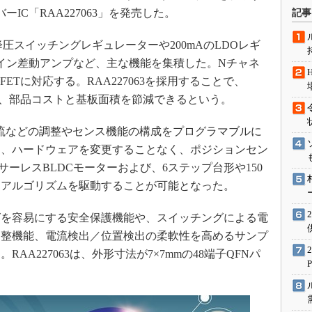
術を知る
IC「RAA227063」を発売した。
記事
エンジニア”が仕掛けた社内
念の180日
昇降圧スイッチングレギュレーターや200mAのLDOレギ
ションは日本を救うのか
イン差動アンプなど、主な機能を集積した。Nチャネ
FETに対応する。RAA227063を採用することで、
IoT通信
き、部品コストと基板面積を節減できるという。
ナリスト「未来展望」
愛されないエンジニア」の
流などの調整やセンス機能の構成をプログラマブルに
行動論
り、ハードウェアを変更することなく、ポジションセン
サーレスBLDCモーターおよび、6ステップ台形や150
御アルゴリズムを駆動することが可能となった。
を容易にする安全保護機能や、スイッチングによる電
調整機能、電流検出／位置検出の柔軟性を高めるサンプ
A227063は、外形寸法が7×7mmの48端子QFNパ