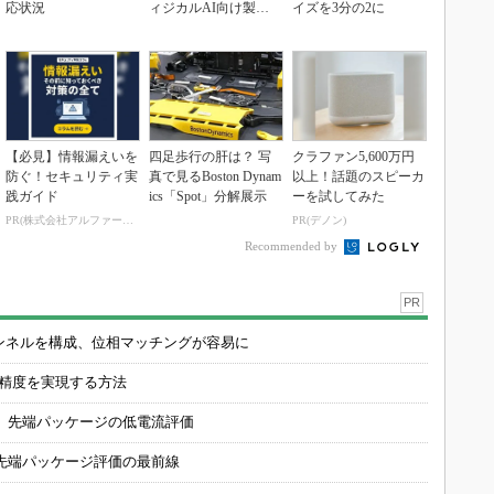
応状況
ィジカルAI向け製品
イズを3分の2に
群
【必見】情報漏えいを
四足歩行の肝は？ 写
クラファン5,600万円
防ぐ！セキュリティ実
真で見るBoston Dynam
以上！話題のスピーカ
践ガイド
ics「Spot」分解展示
ーを試してみた
PR(株式会社アルファーテクノ)
PR(デノン)
Recommended by
PR
チャンネルを構成、位相マッチングが容易に
の精度を実現する方法
 先端パッケージの低電流評価
先端パッケージ評価の最前線