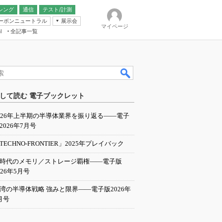
シング
通信
テスト/計測
ーボンニュートラル
展示会
マイページ
全記事一覧
l
ンピューティング
して読む 電子ブックレット
IER
026年上半期の半導体業界を振り返る――電子
2026年7月号
TECHNO-FRONTIER」2025年プレイバック
I時代のメモリ／ストレージ覇権――電子版
026年5月号
湾の半導体戦略 強みと限界――電子版2026年
月号