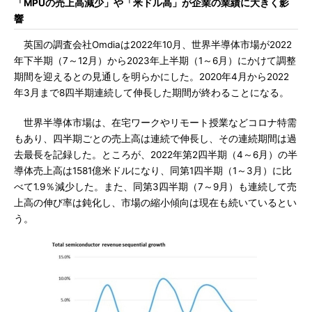
「MPUの売上高減少」や「米ドル高」が企業の業績に大きく影
響
英国の調査会社Omdiaは2022年10月、世界半導体市場が2022
年下半期（7～12月）から2023年上半期（1～6月）にかけて調整
期間を迎えるとの見通しを明らかにした。2020年4月から2022
年3月まで8四半期連続して伸長した期間が終わることになる。
世界半導体市場は、在宅ワークやリモート授業などコロナ特需
もあり、四半期ごとの売上高は連続で伸長し、その連続期間は過
去最長を記録した。ところが、2022年第2四半期（4～6月）の半
導体売上高は1581億米ドルになり、同第1四半期（1～3月）に比
べて1.9％減少した。また、同第3四半期（7～9月）も連続して売
上高の伸び率は鈍化し、市場の縮小傾向は現在も続いているとい
う。