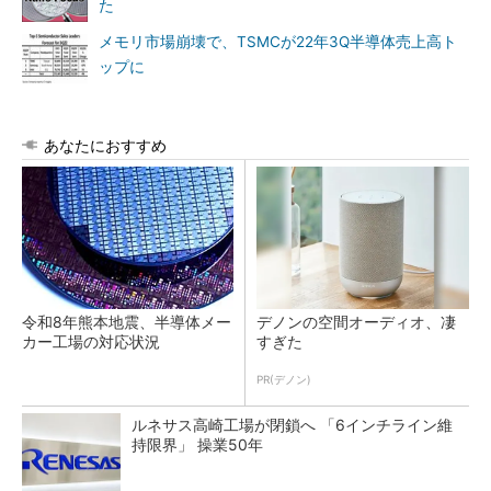
た
メモリ市場崩壊で、TSMCが22年3Q半導体売上高ト
ップに
あなたにおすすめ
令和8年熊本地震、半導体メー
デノンの空間オーディオ、凄
カー工場の対応状況
すぎた
PR(デノン)
ルネサス高崎工場が閉鎖へ 「6インチライン維
持限界」 操業50年