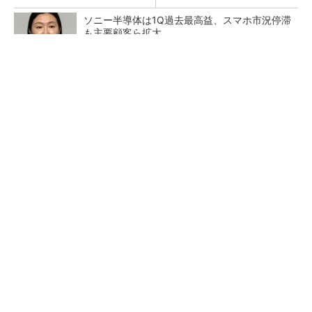
ソニー半導体は1Q過去最高益、スマホ市況停滞
も主要顧客ら拡大
トランスと平滑コイルを「一体化」 電源サイズ
を3分の2に
マイクロン、AI需要で広島工場増強へ起工式
1.5兆円投資