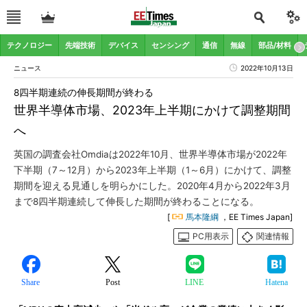
テクノロジー
先端技術
デバイス
センシング
通信
無線
部品/材料
ニュース
2022年10月13日
8四半期連続の伸長期間が終わる
世界半導体市場、2023年上半期にかけて調整期間
へ
英国の調査会社Omdiaは2022年10月、世界半導体市場が2022年
下半期（7～12月）から2023年上半期（1～6月）にかけて、調整
期間を迎える見通しを明らかにした。2020年4月から2022年3月
まで8四半期連続して伸長した期間が終わることになる。
[
馬本隆綱
，EE Times Japan]
PC用表示
関連情報
Share
Post
LINE
Hatena