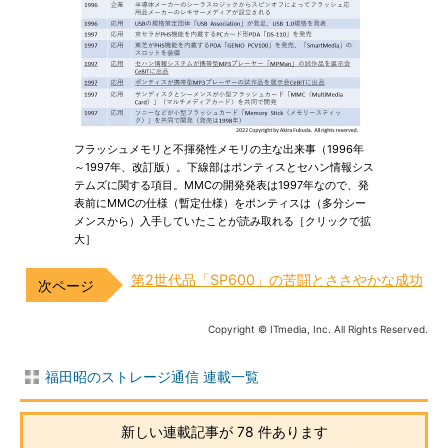
フラッシュメモリと不揮発性メモリの主な出来事（1996年
～1997年、改訂版）。下線部はポンティスとセハン情報シス
テムズに関する項目。MMCの開発発表は1997年なので、発
表前にMMCの仕様（暫定仕様）をポンティスは（多分シー
メンスから）入手していたことが読み取れる［クリックで拡
大］
第2世代品「SP600」の苦闘とささやかな成功
Copyright © ITmedia, Inc. All Rights Reserved.
福田昭のストレージ通信 連載一覧
新しい連載記事が 78 件あります