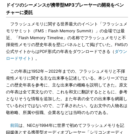
ドイツのシーメンスが携帯型MP3プレーヤーの開発をベン
チャーに委託
フラッシュメモリに関する世界最大のイベント「フラッシュメ
モリサミット（FMS：Flash Memory Summit）」の会場では最
近、「Flash Memory Timeline」の名称でフラッシュメモリと不
揮発性メモリの歴史年表を壁にパネルとして掲げていた。FMSの
公式サイトからはPDF形式の年表をダウンロードできる（
ダウン
ロードサイト
）。
この年表は1952年～2022年までの、フラッシュメモリと不揮
発性メモリに関する主な出来事を記述している。本シリーズでは
この歴史年表を参考に、主な出来事の概略を説明してきた。原文
の年表は全て英文なので、これを和文に翻訳するとともに、参考
となりそうな情報を追加した。また年表の全ての出来事を網羅し
ているわけではないので、ご了承されたい。なお文中の人物名は
敬称略、所属や役職、企業名などは当時のものである。
前回
は、NECが1994年に世界で初めてフラッシュメモリを記
録媒体とする携帯型オーディオプレーヤー「シリコンオーディ