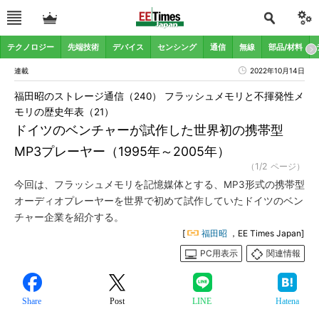
テクノロジー
先端技術
デバイス
センシング
通信
無線
部品/材料
連載
2022年10月14日
福田昭のストレージ通信（240） フラッシュメモリと不揮発性メ
モリの歴史年表（21）
ドイツのベンチャーが試作した世界初の携帯型
MP3プレーヤー（1995年～2005年）
（1/2 ページ）
今回は、フラッシュメモリを記憶媒体とする、MP3形式の携帯型
オーディオプレーヤーを世界で初めて試作していたドイツのベン
チャー企業を紹介する。
[
福田昭
，EE Times Japan]
PC用表示
関連情報
Share
Post
LINE
Hatena