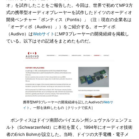
オ」を試作したことをご報告した。今回は、世界で初めてMP3方
式の携帯型オーディオプレーヤーを試作したドイツのオーディオ
開発ベンチャー「ポンティス（Pontis）」（注：現在の企業名は
「オーディボ（Audivo）」）をご紹介する。オーディボ
（Audivo）は
Webサイト
にMP3プレーヤーの開発経緯を掲載し
ている。以下はその記述をまとめたものだ。
携帯型MP3プレーヤーの開発経緯を記したAudivoの
Webサ
イト
。一部を抜粋したもの［クリックで拡大］
ポンティスはドイツ南部のバイエルン州シュヴァルツェンフェ
ルト（Schwarzenfeld）に本社を置く。1994年にオーディオ技術
者のErich Bohmが設立した。当時、ドイツの大手電機・電子メ