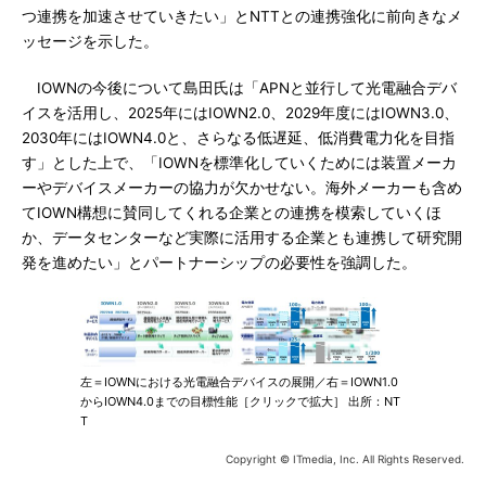
つ連携を加速させていきたい」とNTTとの連携強化に前向きなメ
ッセージを示した。
IOWNの今後について島田氏は「APNと並行して光電融合デバ
イスを活用し、2025年にはIOWN2.0、2029年度にはIOWN3.0、
2030年にはIOWN4.0と、さらなる低遅延、低消費電力化を目指
す」とした上で、「IOWNを標準化していくためには装置メーカ
ーやデバイスメーカーの協力が欠かせない。海外メーカーも含め
てIOWN構想に賛同してくれる企業との連携を模索していくほ
か、データセンターなど実際に活用する企業とも連携して研究開
発を進めたい」とパートナーシップの必要性を強調した。
左＝IOWNにおける光電融合デバイスの展開／右＝IOWN1.0
からIOWN4.0までの目標性能［クリックで拡大］ 出所：NT
T
Copyright © ITmedia, Inc. All Rights Reserved.