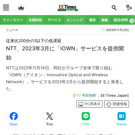
テクノロジー
先端技術
デバイス
センシング
通信
無線
部品/材料
ニュース
2022年11月22日
従来比200分の1以下の低遅延
NTT、2023年3月に「IOWN」サービスを提供開
始
NTTは2022年11月14日、同社がグループ全体で取り組む
「IOWN（アイオン：Innovative Optical and Wireless
Network）」サービスを2023年3月から提供開始すると発表し
た。
[
半田翔希
，EE Times Japan]
PC用表示
関連情報
Share
Post
LINE
Hatena