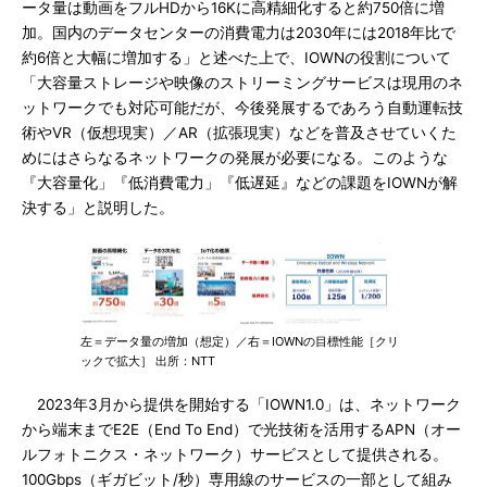
ータ量は動画をフルHDから16Kに高精細化すると約750倍に増
加。国内のデータセンターの消費電力は2030年には2018年比で
約6倍と大幅に増加する」と述べた上で、IOWNの役割について
「大容量ストレージや映像のストリーミングサービスは現用のネ
ットワークでも対応可能だが、今後発展するであろう自動運転技
術やVR（仮想現実）／AR（拡張現実）などを普及させていくた
めにはさらなるネットワークの発展が必要になる。このような
『大容量化」『低消費電力」『低遅延』などの課題をIOWNが解
決する」と説明した。
左＝データ量の増加（想定）／右＝IOWNの目標性能［クリ
ックで拡大］ 出所：NTT
2023年3月から提供を開始する「IOWN1.0」は、ネットワーク
から端末までE2E（End To End）で光技術を活用するAPN（オー
ルフォトニクス・ネットワーク）サービスとして提供される。
100Gbps（ギガビット/秒）専用線のサービスの一部として組み