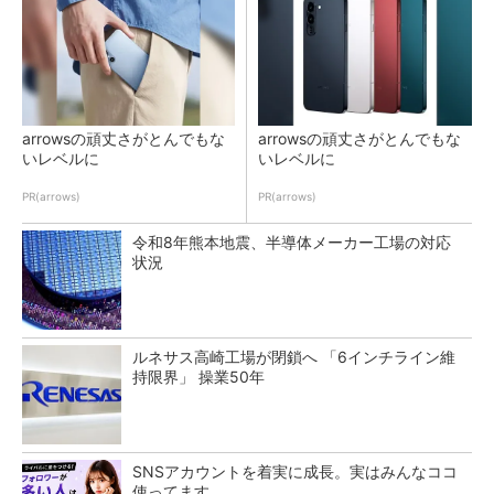
arrowsの頑丈さがとんでもな
arrowsの頑丈さがとんでもな
いレベルに
いレベルに
PR(arrows)
PR(arrows)
令和8年熊本地震、半導体メーカー工場の対応
状況
ルネサス高崎工場が閉鎖へ 「6インチライン維
持限界」 操業50年
SNSアカウントを着実に成長。実はみんなココ
使ってます。