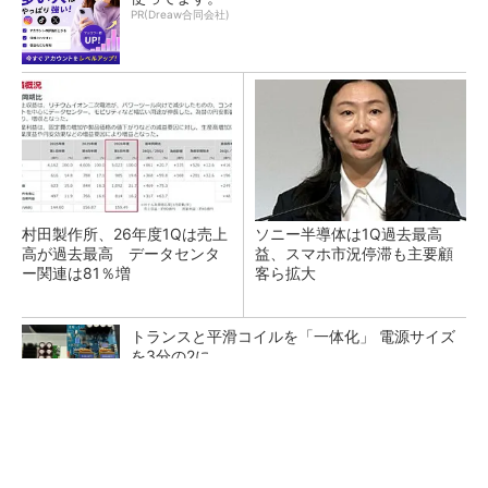
PR(Dreaw合同会社)
村田製作所、26年度1Qは売上
ソニー半導体は1Q過去最高
高が過去最高 データセンタ
益、スマホ市況停滞も主要顧
ー関連は81％増
客ら拡大
トランスと平滑コイルを「一体化」 電源サイズ
を3分の2に
次に買うならどれがいい？最新ロボット掃除機
はこんなに進化した
PR(Dreame)