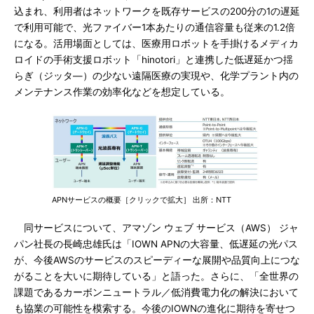
込まれ、利用者はネットワークを既存サービスの200分の1の遅延
で利用可能で、光ファイバー1本あたりの通信容量も従来の1.2倍
になる。活用場面としては、医療用ロボットを手掛けるメディカ
ロイドの手術支援ロボット「hinotori」と連携した低遅延かつ揺
らぎ（ジッタ―）の少ない遠隔医療の実現や、化学プラント内の
メンテナンス作業の効率化などを想定している。
APNサービスの概要［クリックで拡大］ 出所：NTT
同サービスについて、アマゾン ウェブ サービス（AWS） ジャ
パン社長の長崎忠雄氏は「IOWN APNの大容量、低遅延の光パス
が、今後AWSのサービスのスピーディーな展開や品質向上につな
がることを大いに期待している」と語った。さらに、「全世界の
課題であるカーボンニュートラル／低消費電力化の解決において
も協業の可能性を模索する。今後のIOWNの進化に期待を寄せつ