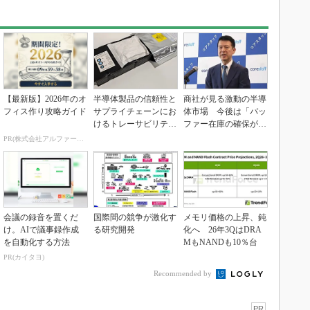
【最新版】2026年のオ
半導体製品の信頼性と
商社が見る激動の半導
フィス作り攻略ガイド
サプライチェーンにお
体市場 今後は「バッ
けるトレーサビリティ
ファー在庫の確保が重
の重要性（後編）
要に」
PR(株式会社アルファーテクノ)
会議の録音を置くだ
国際間の競争が激化す
メモリ価格の上昇、鈍
け。AIで議事録作成
る研究開発
化へ 26年3QはDRA
を自動化する方法
MもNANDも10％台
PR(カイタヨ)
Recommended by
PR