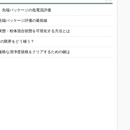
 先端パッケージの低電流評価
先端パッケージ評価の最前線
状態・粉体混合状態を可視化する方法とは
定の限界をどう補う？
厳格な清浄度規格をクリアするための鍵は