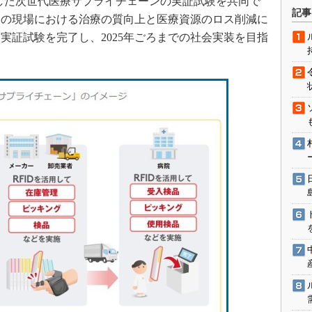
用した次世代医療サプライチェーンの実証試験を共同で
術を知る
記事
療の現場における治療の質向上と医療資源のロス削減に
エンジニア”が仕掛けた社内
でに実証試験を完了し、2025年ごろまでの社会実装を目指
念の180日
ションは日本を救うのか
IoT通信
ナリスト「未来展望」
愛されないエンジニア」の
行動論