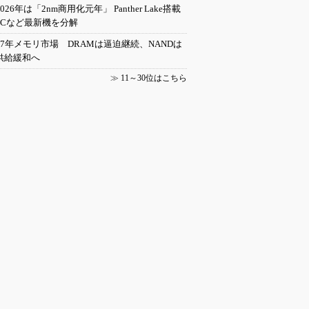
2026年は「2nm商用化元年」 Panther Lake搭載
PCなど最新機を分解
27年メモリ市場 DRAMは逼迫継続、NANDは
供給緩和へ
≫
11～30位はこちら