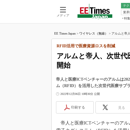
テク
業界
電池／エネル
ア
メディア
特
メ
福田昭の
LS
EE Times Japan
>
ワイヤレス（無線）
>
アルムと帝人
福田昭の
マ
湯之上隆
RFID活用で医療資源ロスを削減
FP
大山聡の
アルムと帝人、次世代
大原雄介
開始
ック
リタイア
学漂流記
帝人と医療ICTベンチャーのアルムは20
ム（RFID）を活用した次世代医療サ
世界を「
2022年12月06日 10時30分 公開
踊るバズワ
Buzzwo
印刷する
見る
この10
で起こる
帝人と医療ICTベンチャーのアルム
製品分解