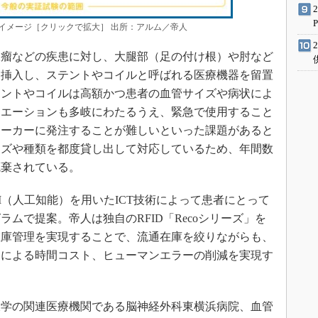
イメージ［クリックで拡大］ 出所：アルム／帝人
瘤などの疾患に対し、大腿部（足の付け根）や肘など
を挿入し、ステントやコイルと呼ばれる医療機器を留置
テントやコイルは高額かつ患者の血管サイズや病状によ
リエーションも多岐にわたるうえ、緊急で使用すること
メーカーに発注することが難しいといった課題があると
イズや種類を都度貸し出して対応しているため、年間数
廃棄されている。
（人工知能）を用いたICT技術によって患者にとって
ムで提案。帝人は独自のRFID「Recoシリーズ」を
在庫管理を実現することで、流通在庫を絞りながらも、
別による時間コスト、ヒューマンエラーの削減を実現す
学の関連医療機関である脳神経外科東横浜病院、血管