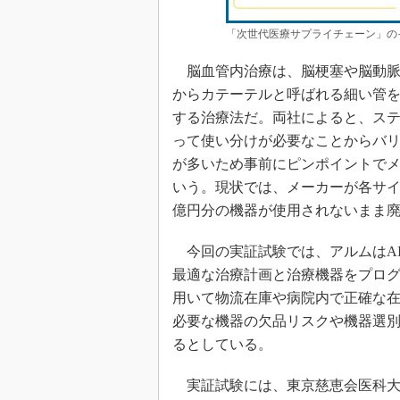
「次世代医療サプライチェーン」の
脳血管内治療は、脳梗塞や脳動脈
からカテーテルと呼ばれる細い管
する治療法だ。両社によると、ス
って使い分けが必要なことからバ
が多いため事前にピンポイントで
いう。現状では、メーカーが各サ
億円分の機器が使用されないまま
今回の実証試験では、アルムはAI
最適な治療計画と治療機器をプログラ
用いて物流在庫や病院内で正確な
必要な機器の欠品リスクや機器選
るとしている。
実証試験には、東京慈恵会医科大