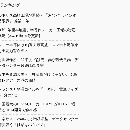
ランキング
ルネサス高崎工場が閉鎖へ 「6インチライン維
持限界」 操業50年
令和8年熊本地震、半導体メーカー工場の対応
状況【8/4 19時10分更新】
ソニー半導体は1Q過去最高益、スマホ市況停滞
も主要顧客ら拡大
村田製作所、26年度1Qは売上高が過去最高 デ
ータセンター関連は81％増
日本を資源大国へ 埋蔵量だけじゃない、南鳥
島レアアース泥の価値
トランスと平滑コイルを「一体化」 電源サイズ
を3分の2に
中国最大のDRAMメーカーCXMTがIPOへ 増
産とHBM開発で存在感
ルネサス、26年2Qは増収増益 データセンター
需要強く「供給はパツパツ」