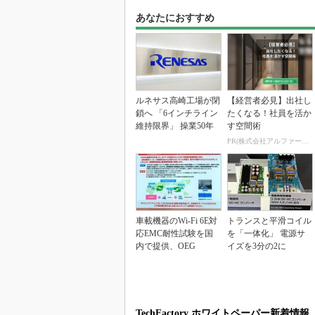
あなたにおすすめ
ルネサス高崎工場が閉
【経営者必見】出社し
鎖へ 「6インチライン
たくなる！社員を活か
維持限界」 操業50年
す空間術
PR(株式会社アルファーテクノ)
車載機器のWi-Fi 6E対
トランスと平滑コイル
応EMC耐性試験を国
を「一体化」 電源サ
内で提供、OEG
イズを3分の2に
TechFactory ホワイトペーパー新着情報