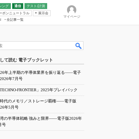
シング
通信
テスト/計測
ーボンニュートラル
展示会
マイページ
全記事一覧
l
ンピューティング
して読む 電子ブックレット
IER
026年上半期の半導体業界を振り返る――電子
2026年7月号
TECHNO-FRONTIER」2025年プレイバック
I時代のメモリ／ストレージ覇権――電子版
026年5月号
湾の半導体戦略 強みと限界――電子版2026年
月号