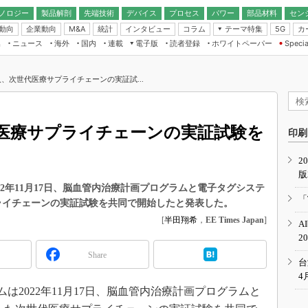
ノロジー
製品解剖
先端技術
デバイス
プロセス
パワー
部品材料
セン
動向
企業動向
統計
インタビュー
コラム
テーマ特集
カ
M&A
5G
ギー
ナログ
無線
集
ニュース
海外
国内
連載
電子版
読者登録
ホワイトペーパー
Specia
フィジカルAI
IoT・エッジコ
モリ
EXPO
Microchip情報
ストレージ通信
EE Times Japan×EDN Japan統合電
エッジAI
子版
I
SEMICON Japan
、次世代医療サプライチェーンの実証試...
デバイス通信
パワーエレクトロニクス
電子ブックレット
イコン
CEATEC
のナノフォーカス
半導体後工程
GA
EdgeTech＋
業界スコープ
医療サプライチェーンの実証試験を
読者調査（EE Times Research）
印刷
TECHNO-FRONT
のエレ・組み込みプレイバ
カーボンニュートラル
2
人とくるま展
版
IoT
直前エンジニアの社会人大
22年11月17日、脳血管内治療計画プログラムと電子タグシステ
電源設計（EDN Japan）
「
プライチェーンの実証試験を共同で開始したと発表した。
数字」で回してみよう
エレクトロニクス入門（EDN
[
半田翔希
，
EE Times Japan
]
A
Japan）
ード ～Behind the
2
rd
Share
年で起こったこと、次の10年
台
こと
4
は2022年11月17日、脳血管内治療計画プログラムと
で探るアジアの新トレンド