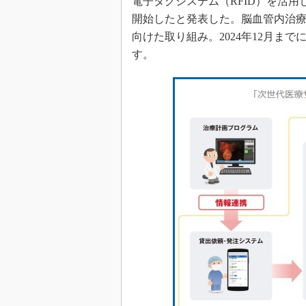
電子タグシステム（RFID）を活
光伝送技
開始したと発表した。脳血管内治
“異端児
向けた取り組み。2024年12月ま
改革、執
す。
イノベー
JASA発
IHSア
「英語に
ための新