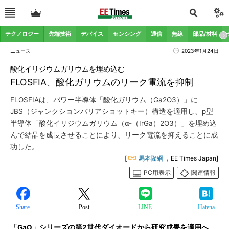
テクノロジー
先端技術
デバイス
センシング
通信
無線
部品/材料
ニュース
2023年1月24日
酸化イリジウムガリウムを埋め込む
FLOSFIA、酸化ガリウムのリーク電流を抑制
FLOSFIAは、パワー半導体「酸化ガリウム（Ga2O3）」に
JBS（ジャンクションバリアショットキー）構造を適用し、p型
半導体「酸化イリジウムガリウム（α-（IrGa）2O3）」を埋め込
んで結晶を成長させることにより、リーク電流を抑えることに成
功した。
[
馬本隆綱
，EE Times Japan]
PC用表示
関連情報
Share
Post
LINE
Hatena
「GaO」シリーズの第2世代ダイオードから研究成果を適用へ