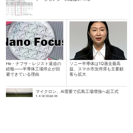
He・ナフサ・レジスト逼迫の
ソニー半導体は1Q過去最高
続報――半導体工場停止が回
益、スマホ市況停滞も主要顧
避できている理由
客ら拡大
マイクロン、AI需要で広島工場増強へ起工式
1.5兆円投資
27年メモリ市場 DRAMは逼迫継続、NANDは
供給緩和へ