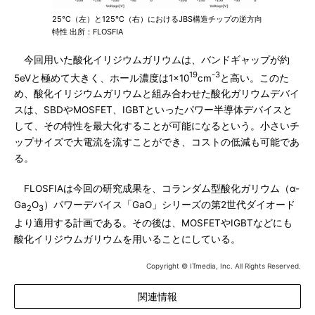
25℃（左）と125℃（右）におけるJBS構造チップの逆方向
特性 出所：FLOSFIA
今回用いた酸化イリジウムガリウムは、バンドギャップが約
19
-3
5eVと極めて大きく、ホール濃度は1×10
cm
と高い。このた
め、酸化イリジウムガリウムと組み合わせた酸化ガリウムデバイ
スは、SBDやMOSFET、IGBTといったパワー半導体デバイスと
して、その特性を最大化することが可能になるという。小さいチ
ップサイズで大電流を流すことができ、コストの低減も可能であ
る。
FLOSFIAは今回の研究成果を、コランダム型酸化ガリウム（α-
Ga
O
）パワーデバイス「GaO」シリーズの第2世代ダイオード
2
3
より適用する計画である。その後は、MOSFETやIGBTなどにも
酸化イリジウムガリウムを用いることにしている。
Copyright © ITmedia, Inc. All Rights Reserved.
関連情報