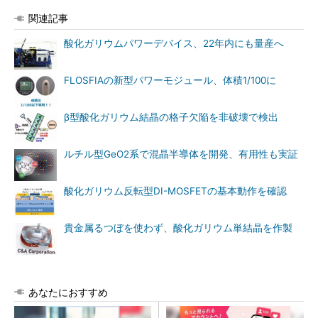
関連記事
酸化ガリウムパワーデバイス、22年内にも量産へ
FLOSFIAの新型パワーモジュール、体積1/100に
β型酸化ガリウム結晶の格子欠陥を非破壊で検出
ルチル型GeO2系で混晶半導体を開発、有用性も実証
酸化ガリウム反転型DI-MOSFETの基本動作を確認
貴金属るつぼを使わず、酸化ガリウム単結晶を作製
あなたにおすすめ