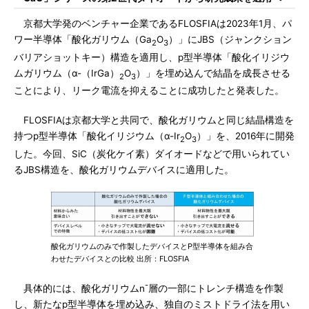
京都大学発のベンチャー企業であるFLOSFIAは2023年1月、パ
ワー半導体「酸化ガリウム（Ga
O
）」にJBS（ジャンクション
2
3
バリアショットキー）構造を適用し、p型半導体「酸化イリジウ
ムガリウム（α-（IrGa）
O
）」を埋め込んで結晶を成長させる
2
3
ことにより、リーク電流を抑えることに成功したと発表した。
FLOSFIAは京都大学と共同で、酸化ガリウムと同じ結晶構造を
持つp型半導体「酸化イリジウム（α-Ir
O
）」を、2016年に開発
2
3
した。今回、SiC（炭化ケイ素）ダイオードなどで用いられてい
るJBS構造を、酸化ガリウムデバイスに適用した。
酸化ガリウムのみで作製したデバイスとP型半導体を組み合
わせたデバイスとの比較 出所：FLOSFIA
-
具体的には、酸化ガリウムn
層の一部にトレンチ構造を作製
し、新たなp型半導体を埋め込み、独自のミストドライ法を用い