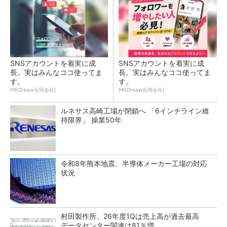
SNSアカウントを着実に成
SNSアカウントを着実に成
長。実はみんなココ使ってま
長。実はみんなココ使ってま
す。
す。
PR(Dreaw合同会社)
PR(Dreaw合同会社)
ルネサス高崎工場が閉鎖へ 「6インチライン維
持限界」 操業50年
令和8年熊本地震、半導体メーカー工場の対応
状況
村田製作所、26年度1Qは売上高が過去最高
データセンター関連は81％増