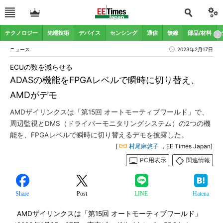
テクノロジー
先端技術
デバイス
センシング
通信
無線
部品/材料
ニュース
2023年2月17日
ECUの数を減らせる
ADASの機能をFPGAレベルで瞬時に切り替え、
AMDがデモ
AMDザイリンクスは「第15回 オートモーティブワールド」で、
周辺監視とDMS（ドライバーモニタリングシステム）の2つの機
能を、FPGAレベルで瞬時に切り替えるデモを披露した。
[
村尾麻悠子
，EE Times Japan]
PC用表示
関連情報
Share
Post
LINE
Hatena
AMDザイリンクスは「第15回 オートモーティブワールド」