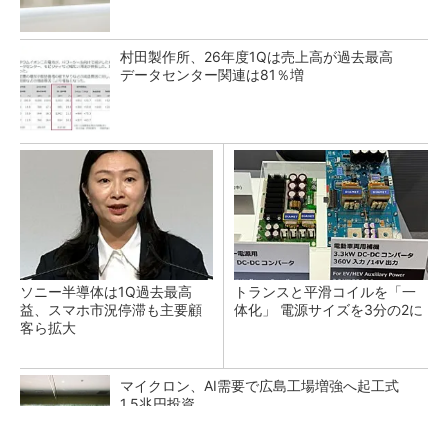
村田製作所、26年度1Qは売上高が過去最高
データセンター関連は81％増
ソニー半導体は1Q過去最高
トランスと平滑コイルを「一
益、スマホ市況停滞も主要顧
体化」 電源サイズを3分の2に
客ら拡大
マイクロン、AI需要で広島工場増強へ起工式
1.5兆円投資