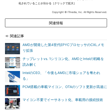
化されていることが分かる［クリックで拡大］
Copyright © ITmedia, Inc. All Rights Reserved.
関連情報
関連記事
AMDが開発した第4世代EPYCプロセッサのCXLメモ
リ拡張
チップレットvs. 1シリコン化、AMDとIntelの戦略を
読み解く
IntelのCEO、「今後もAMDに市場シェアを奪われ
る」
PCM搭載の車載マイコン、OTAのソフト更新が高速に
マイコン不要でイーサネット化、車載用の接続技術