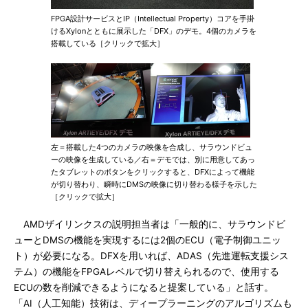
FPGA設計サービスとIP（Intellectual Property）コアを手掛
けるXylonとともに展示した「DFX」のデモ。4個のカメラを
搭載している［クリックで拡大］
左＝搭載した4つのカメラの映像を合成し、サラウンドビュ
ーの映像を生成している／右＝デモでは、別に用意してあっ
たタブレットのボタンをクリックすると、DFXによって機能
が切り替わり、瞬時にDMSの映像に切り替わる様子を示した
［クリックで拡大］
AMDザイリンクスの説明担当者は「一般的に、サラウンドビ
ューとDMSの機能を実現するには2個のECU（電子制御ユニッ
ト）が必要になる。DFXを用いれば、ADAS（先進運転支援シス
テム）の機能をFPGAレベルで切り替えられるので、使用する
ECUの数を削減できるようになると提案している」と話す。
「AI（人工知能）技術は、ディープラーニングのアルゴリズムも