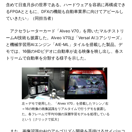
含めて日進月歩の世界である。ハードウェアを容易に再構成でき
るFPGAとともに、DFXの機能も自動車業界に向けてアピールし
ていきたい」（同担当者）
アクセラレーターカード「Alveo V70」を用いたマルチストリ
ームAI技術も披露した。Alveo V70は「Versal AIコアシリーズ」
と機械学習用AIエンジン「AIE-ML」タイルを搭載した製品。デ
モでは、16個のHDビデオに自動車が走る映像を映し出し、各ス
トリームで自動車を分類する様子を示した。
左＝デモで使用した、「Alveo V70」を搭載したマシン／右
＝16の映像の画像認識をリアルタイムで行うデモを披露し
た。各フレームで平均10個の深層学習モデルを処理している
という［クリックで拡大］
また、画像認識やAIのアルゴリズム開発を手掛けるサイバーコ