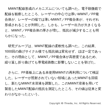
MWNT配線形成のメカニズムについても調べた。電子顕微鏡で
配線を観察したところ、レーザーの中心では厚いMWNT／PP複
合体が、レーザーの端では薄いMWNT／PP複合体が、それぞれ
形成されることが判明した。しかも、レーザー出力が大きくなる
と、MWNT／PP複合体の厚さが増し、抵抗が減少することも明
らかになった。
研究グループは、MWNT配線の柔軟性も調べた。この結果、
1000回の曲げサイクル後でも抵抗値は変化せず、ほぼ一定であっ
た。その理由として、MWNT／PP複合体が高密度であるため、
繰り返し折り曲げても導電経路数に影響しないことを挙げた。
さらに、PP基板上にある未使用MWNTの再利用について検証
した。レーザーが照射されていない領域にあったMWNTを回収
し、新たなMWNT水溶液を調製した。このMWNT溶液を用いて
製造したMWNT配線の抵抗を測定したところ、その値は従来と変
わりがなかったという。
Copyright © ITmedia, Inc. All Rights Reserved.